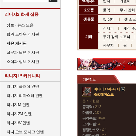
액세서리
반지
귀걸이
소모품
물약
무기 강화
리니지2 화제 집중
팻 용품
펫 장비
펫 소
정보 · 뉴스 모음
레시피
제작 주
팁과 노하우 게시판
기타
무기 강화 보조석
자유 게시판
파우치
핀
질문과 답변 게시판
소식과 정보 게시판
리니지 IP 커뮤니티
기본 정보
리니지 클래식 인벤
미티어 샤워 - 대지
Rsk.헤이스트
리니지 리마스터 인벤
둔기 / 한손
리니지M 인벤
공격력 :
213
마법력 :
107
리니지2M 인벤
공격속도 :
빠름
리니지W 인벤
크리티컬 :
4
정령탄소모 :
X 1
저니 오브 모나크 인벤
마정탄소모 :
X 1