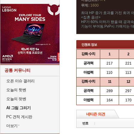
무게 :
1600
최대 HP 증가 효과를 가진 희귀 
<집혼 옵션>
HP가 60% 이하가 됐을 때 공격
기능이 부여됨.PvP시 가해지는 
인챈트 정보
강화 수치
1
2
공격력
217
221
공통 커뮤니티
마법력
110
113
오픈 이슈 갤러리
강화 수치
11
12
오늘의 핫벤
공격력
289
297
오늘의 팟벤
마법력
164
170
AI 그림 그리기
네티즌 의견
PC 견적 게시판
번호
더보기