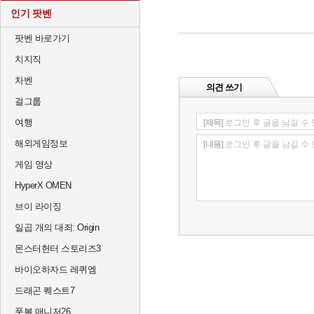
인기 팟벤
팟벤 바로가기
치지직
차벤
의견 쓰기
걸그룹
여행
[제목]
로그인 후 글을 남길 수
해외게임정보
[내용]
로그인 후 글을 남길 수
게임 영상
HyperX OMEN
브이 라이징
일곱 개의 대죄: Origin
몬스터헌터 스토리즈3
바이오하자드 레퀴엠
드래곤 퀘스트7
풋볼 매니저26