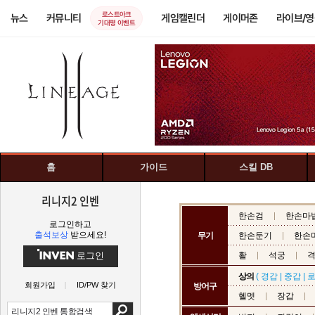
로스트아크
뉴스
커뮤니티
게임캘린더
게이머존
라이브/
기대평 이벤트
홈
가이드
스킬 DB
리니지2 인벤
한손검
한손마
로그인하고
출석보상
받으세요!
무기
한손둔기
한손
로그인
활
석궁
상의
(
경갑
|
중갑
|
회원가입
ID/PW 찾기
방어구
헬멧
장갑