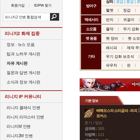
상의
(
경갑
|
중갑
|
회원가입
ID/PW 찾기
방어구
헬멧
장갑
액세서리
반지
귀걸이
소모품
물약
무기 강화
리니지2 화제 집중
팻 용품
펫 장비
펫 소
정보 · 뉴스 모음
레시피
제작 주
팁과 노하우 게시판
기타
무기 강화 보조석
자유 게시판
파우치
핀
질문과 답변 게시판
소식과 정보 게시판
리니지 IP 커뮤니티
기본 정보
리니지 클래식 인벤
베헤모스의 소리굽쇠 - 파괴
포커스
리니지 리마스터 인벤
둔기 / 양손
리니지M 인벤
공격력 :
305
마법력 :
121
리니지2M 인벤