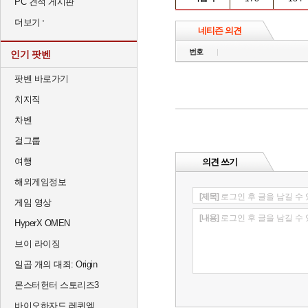
PC 견적 게시판
더보기
네티즌 의견
번호
인기 팟벤
팟벤 바로가기
치지직
차벤
걸그룹
여행
의견 쓰기
해외게임정보
[제목]
로그인 후 글을 남길 수
게임 영상
[내용]
로그인 후 글을 남길 수
HyperX OMEN
브이 라이징
일곱 개의 대죄: Origin
몬스터헌터 스토리즈3
바이오하자드 레퀴엠