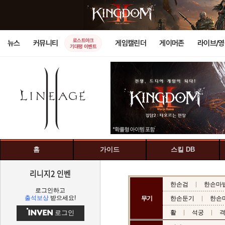
로스트아크
뉴스
커뮤니티
게임캘린더
게이머존
라이브/
기대평 이벤트
홈
가이드
스킬 DB
리니지2 인벤
한손검
한손마
로그인하고
출석보상
받으세요!
무기
한손둔기
한손
로그인
활
석궁