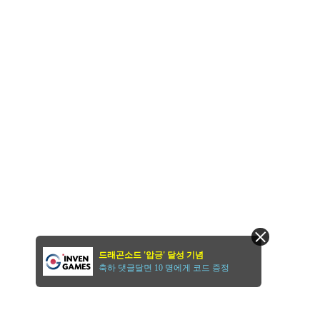
드래곤소드 '압긍' 달성 기념
축하 댓글달면 10 명에게 코드 증정