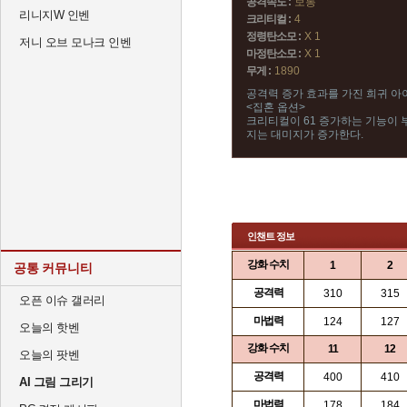
공격속도 :
보통
리니지W 인벤
크리티컬 :
4
정령탄소모 :
X 1
저니 오브 모나크 인벤
마정탄소모 :
X 1
무게 :
1890
공격력 증가 효과를 가진 희귀 아
<집혼 옵션>
크리티컬이 61 증가하는 기능이 부
지는 대미지가 증가한다.
인챈트 정보
강화 수치
1
2
공통 커뮤니티
공격력
310
315
오픈 이슈 갤러리
마법력
124
127
오늘의 핫벤
강화 수치
11
12
오늘의 팟벤
공격력
400
410
AI 그림 그리기
마법력
178
184