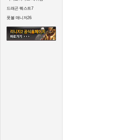
드래곤 퀘스트7
풋볼 매니저26