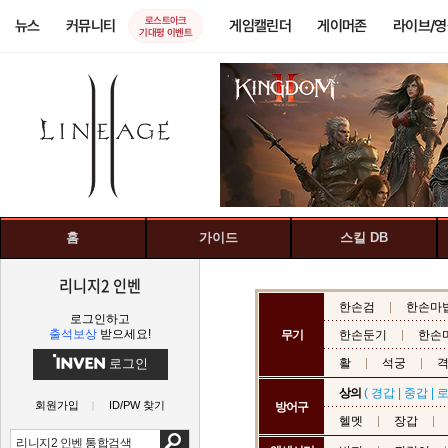
로스트아크
뉴스
커뮤니티
게임캘린더
게이머존
라이브/
기대평 이벤트
홈
가이드
스킬 DB
리니지2 인벤
한손검
한손마
로그인하고
출석보상
받으세요!
무기
한손둔기
한손
로그인
활
석궁
상의
(
경갑
|
중갑
|
회원가입
ID/PW 찾기
방어구
헬멧
장갑