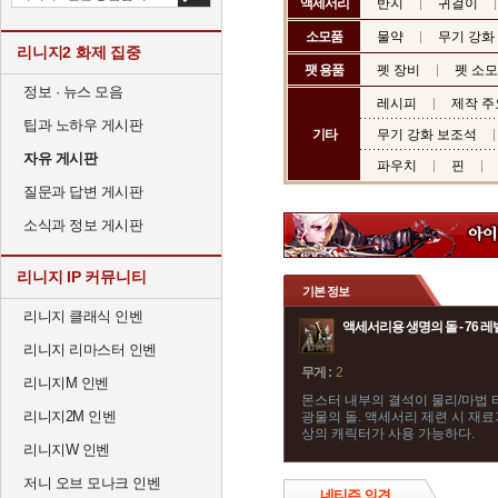
액세서리
반지
귀걸이
소모품
물약
무기 강화
리니지2 화제 집중
팻 용품
펫 장비
펫 소
정보 · 뉴스 모음
레시피
제작 주
팁과 노하우 게시판
기타
무기 강화 보조석
자유 게시판
파우치
핀
질문과 답변 게시판
소식과 정보 게시판
리니지 IP 커뮤니티
기본 정보
리니지 클래식 인벤
액세서리용 생명의 돌 - 76 레
리니지 리마스터 인벤
무게 :
2
리니지M 인벤
몬스터 내부의 결석이 물리/마법 
리니지2M 인벤
광물의 돌. 액세서리 제련 시 재료가
상의 캐릭터가 사용 가능하다.
리니지W 인벤
저니 오브 모나크 인벤
네티즌 의견