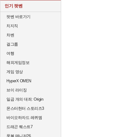
인기 팟벤
팟벤 바로가기
치지직
차벤
걸그룹
여행
해외게임정보
게임 영상
HyperX OMEN
브이 라이징
일곱 개의 대죄: Origin
몬스터헌터 스토리즈3
바이오하자드 레퀴엠
드래곤 퀘스트7
풋볼 매니저26