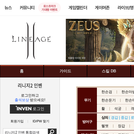
로스트아크
뉴스
커뮤니티
게임캘린더
게이머존
라이브/
기대평 이벤트
홈
가이드
스킬 DB
리니지2 인벤
한손검
한손마
로그인하고
출석보상
받으세요!
무기
한손둔기
한손
로그인
활
석궁
상의
(
경갑
|
중갑
|
회원가입
ID/PW 찾기
방어구
헬멧
장갑