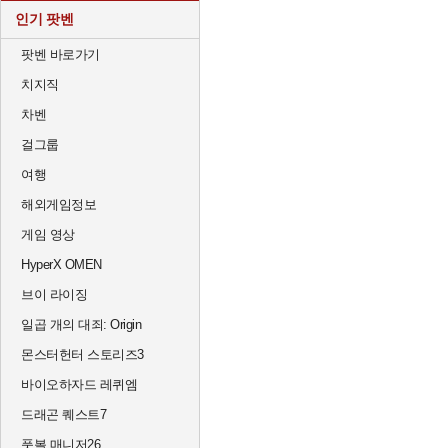
인기 팟벤
팟벤 바로가기
치지직
차벤
걸그룹
여행
해외게임정보
게임 영상
HyperX OMEN
브이 라이징
일곱 개의 대죄: Origin
몬스터헌터 스토리즈3
바이오하자드 레퀴엠
드래곤 퀘스트7
풋볼 매니저26