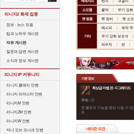
액세서리
반지
귀걸이
소모품
물약
무기 강화
리니지2 화제 집중
팻 용품
펫 장비
펫 소
정보 · 뉴스 모음
레시피
제작 주
팁과 노하우 게시판
기타
무기 강화 보조석
자유 게시판
파우치
핀
질문과 답변 게시판
소식과 정보 게시판
리니지 IP 커뮤니티
기본 정보
리니지 클래식 인벤
최상급 마법 핀 - C그레이드
리니지 리마스터 인벤
무게 :
20
리니지M 인벤
천 벨트의 기능을 향상 시킬 수 
리니지2M 인벤
핀.
리니지W 인벤
네티즌 의견
저니 오브 모나크 인벤