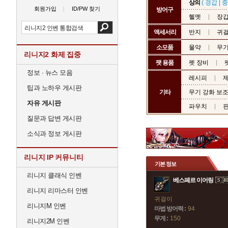
상의
(
경갑
|
중
회원가입
ID/PW 찾기
방어구
헬멧
장
액세서리
반지
귀
소모품
물약
무기
리니지2 화제 집중
팻 용품
펫 장비
정보 · 뉴스 모음
레시피
제
팁과 노하우 게시판
기타
무기 강화 보
자유 게시판
파우치
질문과 답변 게시판
소식과 정보 게시판
리니지 IP 커뮤니티
기본 정보
리니지 클래식 인벤
베스페르 이어링
리니지 리마스터 인벤
귀걸이
리니지M 인벤
마법 방어력 :
94
무게 :
150
리니지2M 인벤