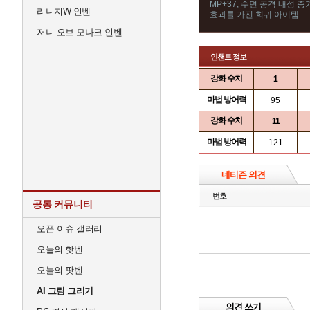
MP+37, 수면 공격 내성 
리니지W 인벤
효과를 가진 희귀 아이템.
저니 오브 모나크 인벤
인챈트 정보
강화 수치
1
마법 방어력
95
강화 수치
11
마법 방어력
121
네티즌 의견
번호
공통 커뮤니티
오픈 이슈 갤러리
오늘의 핫벤
오늘의 팟벤
AI 그림 그리기
의견 쓰기