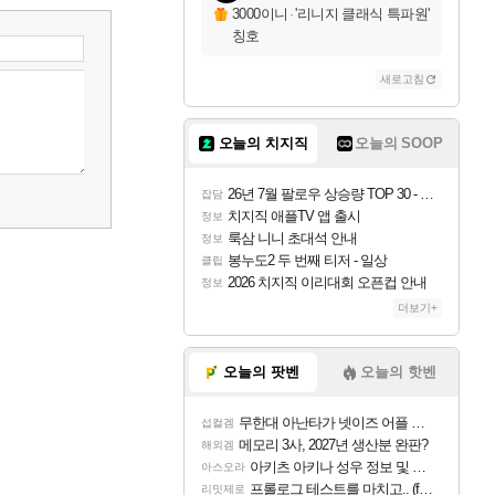
3000이니
·
'리니지 클래식 특파원'
칭호
새로고침
오늘의 치지직
오늘의 SOOP
26년 7월 팔로우 상승량 TOP 30 - 월간 치지직
잡담
치지직 애플TV 앱 출시
정보
룩삼 니니 초대석 안내
정보
봉누도2 두 번째 티저 - 일상
클립
2026 치지직 이리대회 오픈컵 안내
정보
더보기+
오늘의 팟벤
오늘의 핫벤
무한대 아난타가 넷이즈 어플 달력에 일정 등록
섭컬겜
메모리 3사, 2027년 생산분 완판?
해외겜
아키츠 아키나 성우 정보 및 주요 필모
아스오라
프롤로그 테스트를 마치고.. (feat. 리아)
리밋제로