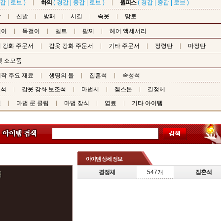
갑
|
로브
)
하의
(
경갑
|
중갑
|
로브
)
원피스
(
경갑
|
중갑
|
로브
)
갑
신발
방패
시길
속옷
망토
걸이
목걸이
벨트
팔찌
헤어 액세서리
 강화 주문서
갑옷 강화 주문서
기타 주문서
정령탄
마정탄
펫 소모품
작 주요 재료
생명의 돌
집혼석
속성석
조석
갑옷 강화 보조석
마법서
젬스톤
결정체
핀
마법 룬 클립
마법 장식
염료
기타 아이템
아이템 상세 정보
결정체
547개
집혼석