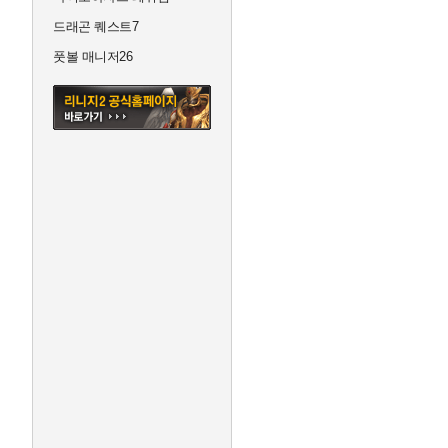
드래곤 퀘스트7
풋볼 매니저26