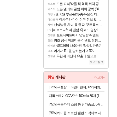
모든 요리/작물 책 획득 위치 공략 (36개) - 미식가 도전과제
비스트
모든 엘리트 골렘 위치 공략 (30개) - 방랑 결투가
비스트
7월~8월 부산-단양-충주-울진 다녀왔어요~
여행
아사쿠라 마이 성우 정보 및 주요 필모
아스오라
선생님들 차 시동 끌 때 꾸르륵소리나는데
차벤
[페르소나5: 더 팬텀 X] 괴도 영상 l 타카마키 안·댄싱 스타
PV
포트나이트에서 명일방주 엔드필드 [펠리카] 판매 예정
섭컬겜
명조 공식 이모티콘 이벤트 진행해봤습니다! 참여부터 추첨까지????
명조
60프레임 나오는데 정상일까요?
레퀴엠
여기서 R1 뭘 말하는거고 R2가 뭘말하는걸까요?
명조
무한대 아난타 유출과 앞으로의 예상 (루머)
섭컬겜
새로고침
핫딜
게시판
더보기+
[52%] 무설탕 비타민C 캔디, 12가지맛, 1kg, 1개
디톡스데이 CCA주스 100ml x 30개 (1개당 497원)
[45%] 득근파티 스팀 통 닭가슴살, 6종 혼합, 100g, 30팩
[65%] 하이뮨 프로틴 밸런스 액티브 제로, 밀크쉐이크, 250ml, 18개