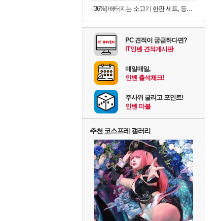
[36%] 배터지는 소고기 한판 세트, 등심살 300g + 살치살 200g + 부채살 200g + 갈비살 200g + 우삼겹 300g, 1.2kg, 1세트
PC 견적이 궁금하다면?
IT인벤 견적게시판
매일매일,
인벤 출석체크!
주사위 굴리고 포인트!
인벤 마블
추천 코스프레 갤러리