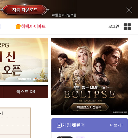
혜택.아이마트
로그인
인
벤
전
체
사
이
트
맵
퀘스트 DB
거
게임 캘린더
더보기+