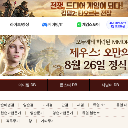
X
최대 90% 할인
라이브/영상
게이밍/IT
게임스토어
8월 프로모션
아이템 DB
몬스터 DB
사냥터 DB
한손마법검
양손검
고대검
단검
세검
듀얼 소드
듀얼 대
한손마법둔기
양손둔기
양손마법둔기
듀얼 블런트
격투무기
창
기타무기