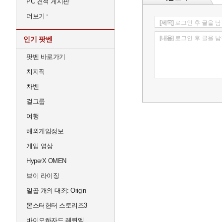
PC 견적 게시판
더보기
[제목]
로그인 후 글을 남
[내용]
로그인 후 글을 남
인기 팟벤
팟벤 바로가기
치지직
차벤
걸그룹
여행
해외게임정보
게임 영상
HyperX OMEN
브이 라이징
일곱 개의 대죄: Origin
몬스터헌터 스토리즈3
바이오하자드 레퀴엠