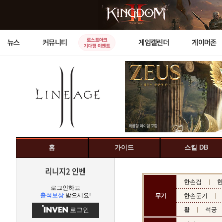
로스트아크
뉴스
커뮤니티
게임캘린더
게이머존
기대평 이벤트
홈
가이드
스킬 DB
리니지2 인벤
한손검
로그인하고
출석보상
받으세요!
무기
한손둔기
로그인
활
석궁