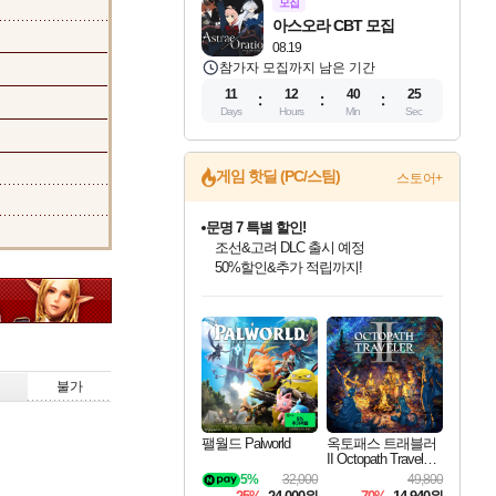
모집
아스오라 CBT 모집
08.19
참가자 모집까지 남은 기간
11
12
40
24
Days
Hours
Min
Sec
게임 핫딜 (PC/스팀)
스토어+
문명 7 특별 할인!
조선&고려 DLC 출시 예정
50%할인&추가 적립까지!
인벤게임즈 8월 특별 할인!
드래곤소드: 어웨이크닝 입점!
마블 투혼 파이팅 소울즈 정식출시!
귀무자: 검의 길 예약 판매 중!
비스트 오브 리인카네이션 정식 출시!
커세어 코브 출시 기념 할인!
더 렐릭 퍼스트 가디언 정식 출시
베데스다 40주년 기념 할인 중!
캡콤 프렌차이즈 할인 진행 중!
캡콤 일부 상품 상시 할인
스타워즈 은하계 레이서
로블록스 기프트 카드 공식 입점
인기 퍼블리셔 모음!
스팀으로 만나는 드래곤소드!
마블 히어로 총 출동&화려한 격투!
10% 할인과
게임프릭 신작 IP
해적'섬'을 발전시키자!
설화x하드코어 액션!
베데스다의 명작들을
몬헌, 바하 등 인기 IP를
몬헌 와일즈 & 드래곤즈 도그마2
인벤게임즈에서 10% 추가 적립
Robux를 가장 안전하고
최대 90% 할인가를 만나보세요!
네이버혜택과 함께 만나보세요!
네이버 포인트 혜택까지!
이니&베니 혜택까지!
네이버 혜택가와 함께 예약하세요!
할인&네이버혜택으로 만나보세요!
네이버페이 혜택과 만나보세요!
40주년 프로모션으로 만나보세요!
할인가에 만나보세요!
일부 에디션 상시 할인!
혜택으로 예약 판매 중
편안하게 충전하세요
불가
팰월드 Palworld
옥토패스 트래블러
II Octopath Traveler I
I
5%
32,000
49,800