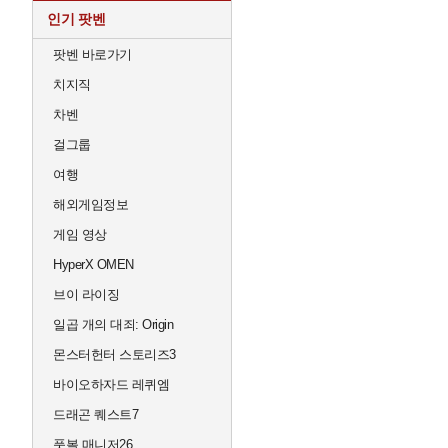
인기 팟벤
팟벤 바로가기
치지직
차벤
걸그룹
여행
해외게임정보
게임 영상
HyperX OMEN
브이 라이징
일곱 개의 대죄: Origin
몬스터헌터 스토리즈3
바이오하자드 레퀴엠
드래곤 퀘스트7
풋볼 매니저26