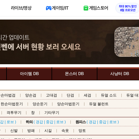
최대 90% 할인
라이브/영상
게이밍/IT
게임스토어
8월 프로모션
아이템 DB
몬스터 DB
사냥터 DB
한손마법검
양손검
고대검
단검
세검
듀얼 소드
듀얼 대
한손마법둔기
양손둔기
양손마법둔기
듀얼 블런트
격투무기
창
기타무기
갑
|
로브
)
하의
(
경갑
|
중갑
|
로브
)
원피스
(
경갑
|
중갑
|
로브
)
갑
신발
방패
시길
속옷
망토