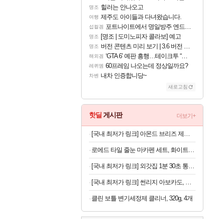
힐러는 안나오고
명조
제주도 아이들과 다녀왔습니다.
여행
포트나이트에서 명일방주 엔드필드 [펠리카] 판매 예정
섭컬겜
[명조 | 도미노피자 콜라보] 예고
명조
버전 콘텐츠 미리 보기 | 3.6 버전 「신기루 속 등불 그림자, 속세에 깃든 검의 결심」이 8월 20일에 업데이트됩니다!
명조
‘GTA 6’ 예판 흥행…테이크투 “내부 예상 크게 넘어”
해외겜
60프레임 나오는데 정상일까요?
레퀴엠
내차 인증합니당~
차벤
새로고침
핫딜
게시판
더보기+
[국내 최저가 링크] 아몬드 브리즈 제로슈가, 초콜릿, 190ml, 24팩
로에드 타일 줄눈 마카펜 세트, 화이트, 5P, 1세트
[국내 최저가 링크] 외갓집 1분 30초 통등심 돈까스, 650g, 1팩
[국내 최저가 링크] 썬리지 아보카도, 생과, 중대과, 10과, 1박스
클린 보틀 변기세정제 클리너, 320g, 4개