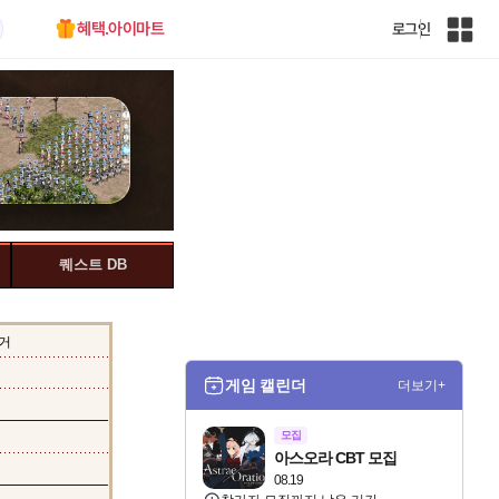
혜택.아이마트
로그인
인
벤
전
체
사
이
트
맵
퀘스트 DB
거
게임 캘린더
더보기+
모집
아스오라 CBT 모집
08.19