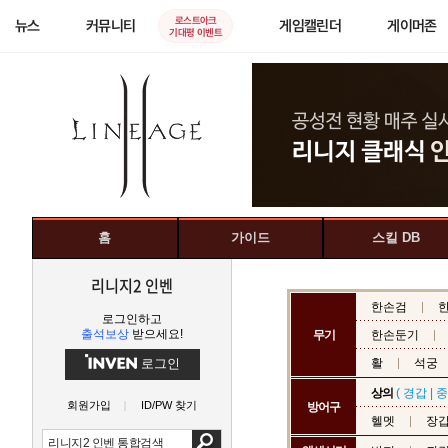
로스트아크
뉴스
커뮤니티
게임캘린더
게이머존
기대평 이벤트
홈
가이드
스킬 DB
리니지2 인벤
한손검
로그인하고
출석보상
받으세요!
무기
한손둔기
로그인
활
석궁
상의
(
경갑
|
중
회원가입
ID/PW 찾기
방어구
헬멧
장