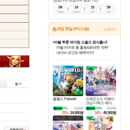
참가자 모집까지 남은 기간
09
14
15
58
Days
Hours
Min
Sec
게임 핫딜 (PC/스팀)
스토어+
마블 투혼 파이팅 소울즈 정식출시!
마블 히어로 총 출동&화려한 격투!
네이버 포인트 혜택까지!
인벤게임즈 8월 특별 할인!
드래곤소드: 어웨이크닝 입점!
문명 7 특별 할인!
귀무자: 검의 길 예약 판매 중!
비스트 오브 리인카네이션 정식 출시!
커세어 코브 출시 기념 할인!
더 렐릭 퍼스트 가디언 정식 출시
베데스다 40주년 기념 할인 중!
캡콤 프렌차이즈 할인 진행 중!
캡콤 일부 상품 상시 할인
스타워즈 은하계 레이서
로블록스 기프트 카드 공식 입점
인기 퍼블리셔 모음!
스팀으로 만나는 드래곤소드!
조선&고려 DLC 출시 예정
10% 할인과
게임프릭 신작 IP
해적'섬'을 발전시키자!
설화x하드코어 액션!
베데스다의 명작들을
몬헌, 바하 등 인기 IP를
몬헌 와일즈 & 드래곤즈 도그마2
인벤게임즈에서 10% 추가 적립
Robux를 가장 안전하고
최대 90% 할인가를 만나보세요!
네이버혜택과 함께 만나보세요!
50%할인&추가 적립까지!
이니&베니 혜택까지!
네이버 혜택가와 함께 예약하세요!
할인&네이버혜택으로 만나보세요!
네이버페이 혜택과 만나보세요!
40주년 프로모션으로 만나보세요!
할인가에 만나보세요!
일부 에디션 상시 할인!
혜택으로 예약 판매 중
편안하게 충전하세요
불가
팰월드 Palworld
드래곤소드 어웨이
크닝 디럭스 에디션
DragonSword Awake
5%
32,000
10%
55,000
ning Deluxe Edition
25%
24,000원
10%
49,500원