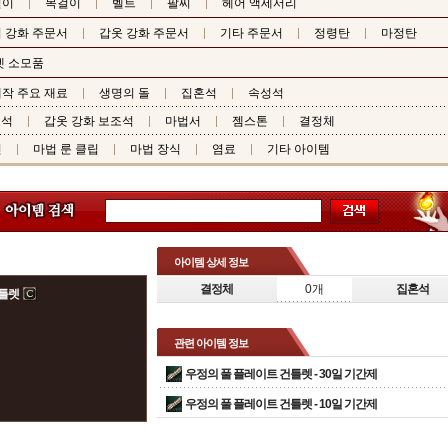
걸이
목걸이
벨트
팔찌
헤어 액세서리
 강화 주문서
갑옷 강화 주문서
기타 주문서
정령탄
마정탄
펫 소모품
작 주요 재료
생명의 돌
집혼석
속성석
조석
갑옷 강화 보조석
마법서
젬스톤
결정체
핀
마법 룬 클립
마법 장식
염료
기타 아이템
아이템 상세 정보
결정체
0개
집혼석
건틀렛
관련 아이템 정보
우정의 풀 플레이트 건틀렛 -
30일 기간제
우정의 풀 플레이트 건틀렛 -
10일 기간제