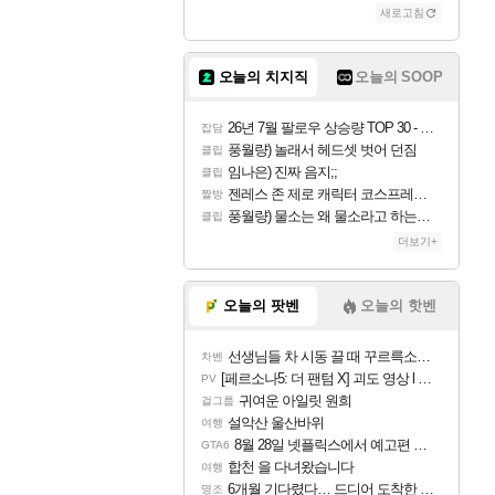
새로고침
오늘의 치지직
오늘의 SOOP
26년 7월 팔로우 상승량 TOP 30 - 월간 치지직
잡담
풍월량) 놀래서 헤드셋 벗어 던짐
클립
임나은) 진짜 음지;;
클립
젠레스 존 제로 캐릭터 코스프레한 꽁주
짤방
풍월량) 물소는 왜 물소라고 하는거야? 아! 그만 ㅋㅋ 알았어 ㅋㅋ
클립
더보기+
오늘의 팟벤
오늘의 핫벤
선생님들 차 시동 끌 때 꾸르륵소리나는데
차벤
[페르소나5: 더 팬텀 X] 괴도 영상 l 타카마키 안·댄싱 스타
PV
귀여운 아일릿 원희
걸그룹
설악산 울산바위
여행
8월 28일 넷플릭스에서 예고편 공개 예정
GTA6
합천 을 다녀왔습니다
여행
6개월 기다렸다… 드디어 도착한 치사 메신저백! 실물 후기
명조