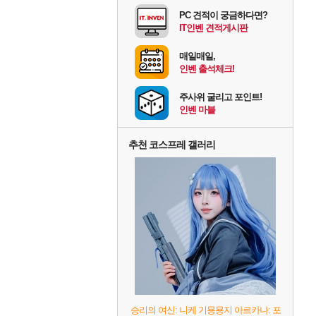
PC 견적이 궁금하다면?
IT인벤 견적게시판
매일매일,
인벤 출석체크!
주사위 굴리고 포인트!
인벤 마블
추천 코스프레 갤러리
승리의 여신: 니케 기묭묭지 아르카나: 포