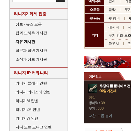
액세서리
반지
귀
소모품
물약
무기
리니지2 화제 집중
팻 용품
펫 장비
정보 · 뉴스 모음
레시피
제
팁과 노하우 게시판
기타
무기 강화 보
자유 게시판
파우치
질문과 답변 게시판
소식과 정보 게시판
리니지 IP 커뮤니티
기본 정보
리니지 클래식 인벤
우정의 풀 플레이트 
90일 기간제
리니지 리마스터 인벤
장갑
리니지M 인벤
방어력 :
39
무게 :
600
리니지2M 인벤
교환, 드롭 불가
리니지W 인벤
저니 오브 모나크 인벤