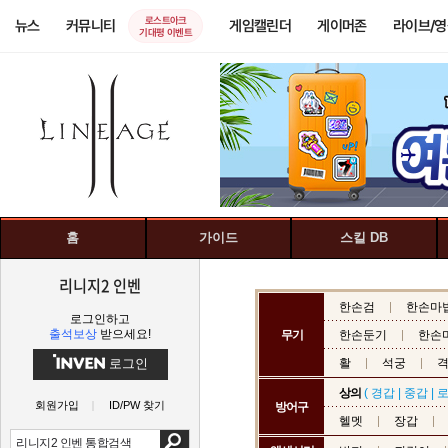
로스트아크
뉴스
커뮤니티
게임캘린더
게이머존
라이브/
기대평 이벤트
홈
가이드
스킬 DB
리니지2 인벤
한손검
한손마
로그인하고
출석보상
받으세요!
무기
한손둔기
한손
로그인
활
석궁
상의
(
경갑
|
중갑
|
회원가입
ID/PW 찾기
방어구
헬멧
장갑