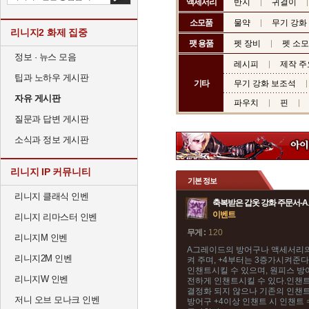
액세서리
반지
귀걸이
소모품
물약
무기 강화
리니지2 화제 집중
팻 용품
펫 장비
펫 소
정보 · 뉴스 모음
레시피
제작 주
팁과 노하우 게시판
기타
무기 강화 보조석
자유 게시판
파우치
핀
질문과 답변 게시판
소식과 정보 게시판
리니지 IP 커뮤니티
기본 정보
리니지 클래식 인벤
축복받은 갑옷 강화 주문서-
이벤트
리니지 리마스터 인벤
무게 :
120
리니지M 인벤
A그레이드의 방어구나 액세서리의
리니지2M 인벤
켜 주며, +4부터는 3증가시켜준다
인챈트시킬 수 있으며, 원피스 방
리니지W 인벤
전하게 인챈트시킬 수 있다.인챈
결정화 되지 않으나 기존의 인챈트
저니 오브 모나크 인벤
방어구 +4이상 인챈트 시 인챈트 