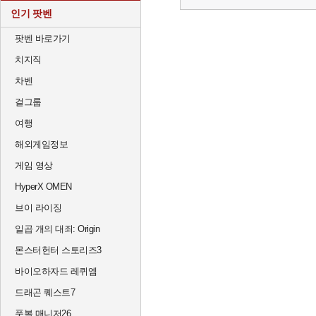
인기 팟벤
팟벤 바로가기
치지직
차벤
걸그룹
여행
해외게임정보
게임 영상
HyperX OMEN
브이 라이징
일곱 개의 대죄: Origin
몬스터헌터 스토리즈3
바이오하자드 레퀴엠
드래곤 퀘스트7
풋볼 매니저26