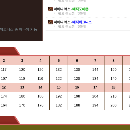
ㄴ 필요 젬스톤 : 306개
너바나 액스 -
매직포이즌
ㄴ 필요 젬스톤 : 306개
너바나 액스 -
매직위크니스
ㄴ 필요 젬스톤 : 306개
직위크니스 중 하나의 기능
2
3
4
5
6
7
8
117
120
126
132
138
144
150
107
110
116
122
128
134
140
12
13
14
15
16
17
18
174
180
186
192
198
204
210
164
170
176
182
188
194
200