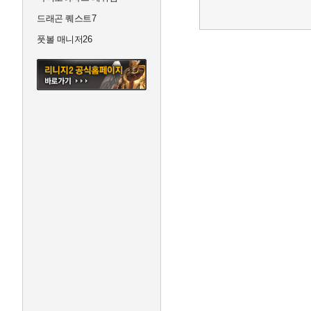
드래곤 퀘스트7
풋볼 매니저26