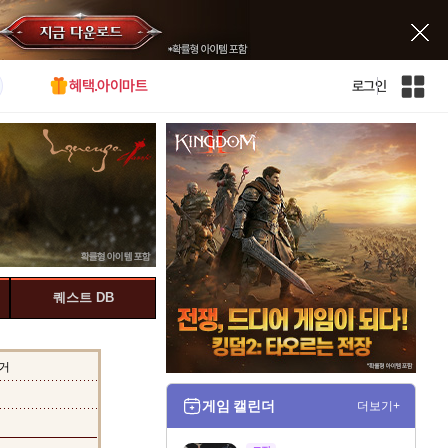
혜택.아이마트
로그인
인
벤
전
체
사
이
트
맵
퀘스트 DB
거
게임 캘린더
더보기+