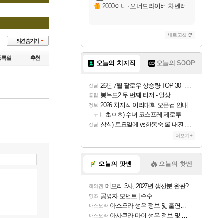
2000이니
·
오너드라이버 차벤러
새로고침
등록일
추천
오늘의 치지직
오늘의 SOOP
26년 7월 팔로우 상승량 TOP 30 - 월간 치지직
잡담
봉누도2 두 번째 티저 - 일상
클립
2026 치지직 이리대회 오픈컵 안내
정보
초ㅇㅎ) 수녀 코스프레 제로투
ㅗㅜㅑ
삼식) 토요일에 vs한동숙 롤 내전 예정
잡담
더보기+
오늘의 팟벤
오늘의 핫벤
메모리 3사, 2027년 생산분 완판?
해외겜
공명자 모먼트 | 수수
명조
아스오라 성우 정보 및 출연작 모음
아스오라
아사쿠라 마이 성우 정보 및 주요 필모
아스오라