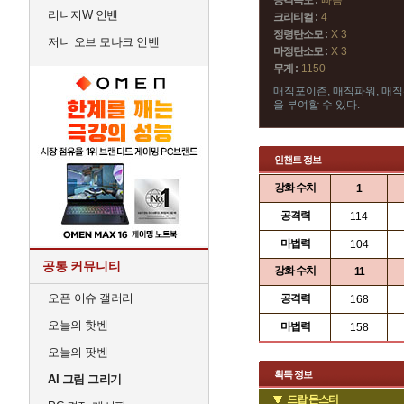
공격속도 :
빠름
리니지W 인벤
크리티컬 :
4
정령탄소모 :
X 3
저니 오브 모나크 인벤
마정탄소모 :
X 3
무게 :
1150
매직포이즌, 매직파워, 매
을 부여할 수 있다.
인챈트 정보
강화 수치
1
공격력
114
마법력
104
공통 커뮤니티
강화 수치
11
오픈 이슈 갤러리
공격력
168
오늘의 핫벤
마법력
158
오늘의 팟벤
획득 정보
AI 그림 그리기
드랍 몬스터