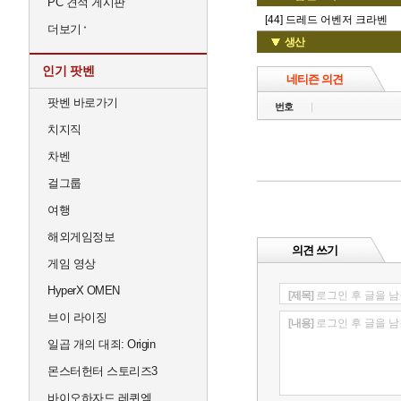
PC 견적 게시판
[44] 드레드 어벤저 크라벤
더보기
생산
인기 팟벤
네티즌 의견
팟벤 바로가기
번호
치지직
차벤
걸그룹
여행
해외게임정보
의견 쓰기
게임 영상
HyperX OMEN
[제목]
로그인 후 글을 남
브이 라이징
[내용]
로그인 후 글을 남
일곱 개의 대죄: Origin
몬스터헌터 스토리즈3
바이오하자드 레퀴엠