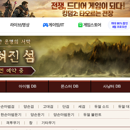
X
최대 90% 할인
라이브/영상
게이밍/IT
게임스토어
8월 프로모션
아이템 DB
몬스터 DB
사냥터 DB
한손마법검
양손검
고대검
단검
세검
듀얼 소드
듀얼 대
한손마법둔기
양손둔기
양손마법둔기
듀얼 블런트
격투무기
창
기타무기