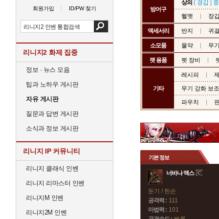
상의
(
경갑
|
중
회원가입
ID/PW 찾기
방어구
헬멧
장
액세서리
반지
귀
소모품
물약
무기
리니지2 화제 집중
팻 용품
펫 장비
정보 · 뉴스 모음
레시피
제
팁과 노하우 게시판
기타
무기 강화 보
자유 게시판
파우치
질문과 답변 게시판
소식과 정보 게시판
리니지 IP 커뮤니티
기본 정보
리니지 클래식 인벤
너바나 액스
리니지 리마스터 인벤
둔기 / 한손
리니지M 인벤
공격력 :
111
마법력 :
101
리니지2M 인벤