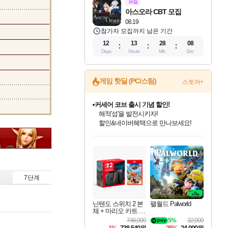
모집
아스오라 CBT 모집
08.19
참가자 모집까지 남은 기간
12
13
28
07
Days
Hours
Min
Sec
게임 핫딜 (PC/스팀)
스토어+
커세어 코브 출시 기념 할인!
해적'섬'을 발전시키자!
할인&네이버혜택으로 만나보세요!
인벤게임즈 8월 특별 할인!
드래곤소드: 어웨이크닝 입점!
문명 7 특별 할인!
귀무자: 검의 길 예약 판매 중!
비스트 오브 리인카네이션 정식 출시!
더 렐릭 퍼스트 가디언 정식 출시
베데스다 40주년 기념 할인 중!
마블 투혼 파이팅 소울즈 예약 판매 중!
캡콤 프렌차이즈 할인 진행 중!
캡콤 일부 상품 상시 할인
스타워즈 은하계 레이서
로블록스 기프트 카드 공식 입점
인기 퍼블리셔 모음!
스팀으로 만나는 드래곤소드!
조선&고려 DLC 출시 예정
10% 할인과
게임프릭 신작 IP
설화x하드코어 액션!
베데스다의 명작들을
마블 히어로 총 출동&화려한 격투!
몬헌, 바하 등 인기 IP를
몬헌 와일즈 & 드래곤즈 도그마2
인벤게임즈에서 10% 추가 적립
Robux를 가장 안전하고
최대 90% 할인가를 만나보세요!
네이버혜택과 함께 만나보세요!
50%할인&추가 적립까지!
이니&베니 혜택까지!
네이버 혜택가와 함께 예약하세요!
네이버페이 혜택과 만나보세요!
40주년 프로모션으로 만나보세요!
네이버 포인트 혜택까지!
할인가에 만나보세요!
일부 에디션 상시 할인!
혜택으로 예약 판매 중
편안하게 충전하세요
7단계
닌텐도 스위치 2 본
팰월드 Palworld
체 + 마리오 카트 월
드
746,000
5%
32,000