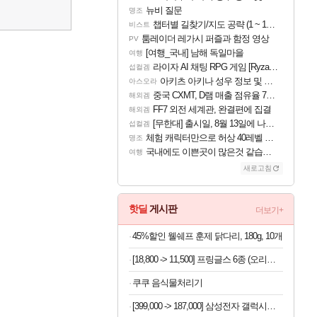
뉴비 질문
명조
챕터별 길찾기/지도 공략 (1 ~ 12장)
비스트
툼레이더 레가시 퍼즐과 함정 영상
PV
[여행_국내] 남해 독일마을
여행
라이자 AI 채팅 RPG 게임 [RyzaChat: AI] 공개
섭컬겜
아키츠 아키나 성우 정보 및 주요 필모
아스오라
중국 CXMT, D램 매출 점유율 7%…글로벌 4위로 부상
해외겜
FF7 외전 세계관, 완결편에 집결
해외겜
[무한대] 출시일, 8월 13일에 나오나
섭컬겜
체험 캐릭터만으로 허상 40레벨 하이와티아 5분 컷!｜에이메스·린네·모니에 명함
명조
국내에도 이쁜곳이 많은것 같습니다
여행
새로고침
핫딜
게시판
더보기+
45%할인 웰쉐프 훈제 닭다리, 180g, 10개
[18,800 -> 11,500] 프링글스 6종 (오리지날+사워크림어니언+치즈)
쿠쿠 음식물처리기
[399,000 -> 187,000] 삼성전자 갤럭시탭 A8