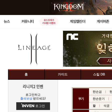
로스트아크
뉴스
커뮤니티
게임캘린더
게이머존
기대평 이벤트
홈
가이드
스킬 DB
리니지2 인벤
한손검
로그인하고
출석보상
받으세요!
무기
한손둔기
로그인
활
석궁