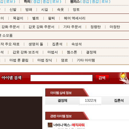
갑
|
로브
)
하의
(
경갑
|
중갑
|
로브
)
원피스
(
경갑
|
중갑
|
로브
)
갑
신발
방패
시길
속옷
망토
걸이
목걸이
벨트
팔찌
헤어 액세서리
 강화 주문서
갑옷 강화 주문서
기타 주문서
정령탄
마정탄
펫 소모품
작 주요 재료
생명의 돌
집혼석
속성석
조석
갑옷 강화 보조석
마법서
젬스톤
결정체
핀
마법 룬 클립
마법 장식
염료
기타 아이템
아이템 상세 정보
결정체
1322개
집혼석
관련 아이템 정보
너바나 액스 -
매직파워