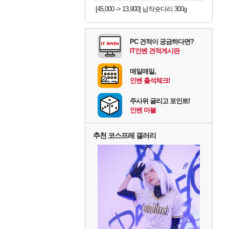
[45,000 -> 13,900] 납작숏다리 300g
PC 견적이 궁금하다면?
IT인벤 견적게시판
매일매일,
인벤 출석체크!
주사위 굴리고 포인트!
인벤 마블
추천 코스프레 갤러리