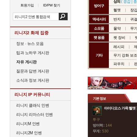
상의
(
경갑
|
중
회원가입
ID/PW 찾기
방어구
헬멧
장
액세서리
반지
귀
소모품
물약
무기
리니지2 화제 집중
팻 용품
펫 장비
정보 · 뉴스 모음
레시피
제
팁과 노하우 게시판
기타
무기 강화 보
자유 게시판
파우치
질문과 답변 게시판
소식과 정보 게시판
리니지 IP 커뮤니티
기본 정보
리니지 클래식 인벤
아이디오스 가죽 헬멧
리니지 리마스터 인벤
투구
리니지M 인벤
방어력 :
144
무게 :
530
리니지2M 인벤