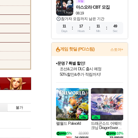
모집
아스오라 CBT 모집
08.19
참가자 모집까지 남은 기간
11
17
11
48
Days
Hours
Min
Sec
게임 핫딜 (PC/스팀)
스토어+
문명 7 특별 할인!
조선&고려 DLC 출시 예정
50%할인&추가 적립까지!
인벤게임즈 8월 특별 할인!
드래곤소드: 어웨이크닝 입점!
마블 투혼 파이팅 소울즈 정식출시!
귀무자: 검의 길 예약 판매 중!
비스트 오브 리인카네이션 정식 출시!
커세어 코브 출시 기념 할인!
더 렐릭 퍼스트 가디언 정식 출시
베데스다 40주년 기념 할인 중!
캡콤 프렌차이즈 할인 진행 중!
캡콤 일부 상품 상시 할인
스타워즈 은하계 레이서
로블록스 기프트 카드 공식 입점
인기 퍼블리셔 모음!
스팀으로 만나는 드래곤소드!
마블 히어로 총 출동&화려한 격투!
10% 할인과
게임프릭 신작 IP
해적'섬'을 발전시키자!
설화x하드코어 액션!
베데스다의 명작들을
몬헌, 바하 등 인기 IP를
몬헌 와일즈 & 드래곤즈 도그마2
인벤게임즈에서 10% 추가 적립
Robux를 가장 안전하고
최대 90% 할인가를 만나보세요!
네이버혜택과 함께 만나보세요!
네이버 포인트 혜택까지!
이니&베니 혜택까지!
네이버 혜택가와 함께 예약하세요!
할인&네이버혜택으로 만나보세요!
네이버페이 혜택과 만나보세요!
40주년 프로모션으로 만나보세요!
할인가에 만나보세요!
일부 에디션 상시 할인!
혜택으로 예약 판매 중
편안하게 충전하세요
불가
팰월드 Palworld
드래곤소드 어웨이
크닝 DragonSword A
wakening
5%
32,000
10%