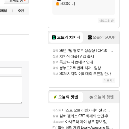
5000이니
등록일
추천
새로고침
오늘의 치지직
오늘의 SOOP
26년 7월 팔로우 상승량 TOP 30 - 월간 치지직
잡담
치지직 애플TV 앱 출시
정보
룩삼 니니 초대석 안내
정보
봉누도2 두 번째 티저 - 일상
클립
2026 치지직 이리대회 오픈컵 안내
정보
더보기+
오늘의 팟벤
오늘의 핫벤
비스트 오브 리인카네이션 정보/공략글 모음
비스트
실버 팰리스 CBT 화제의 순간·후기 모음
실팰
아사쿠라 마이 성우 정보 및 주요 필모
아스오라
힐링 탐험 게임 Bearly Awesome 챕터 1 트레일러
PV