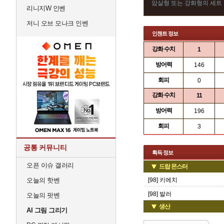
암살형 또는 강화형의 세트 
리니지W 인벤
저니 오브 모나크 인벤
인챈트 정보
강화 수치
1
방어력
146
회피
0
강화 수치
11
방어력
196
회피
3
공통 커뮤니티
획득 정보
오픈 이슈 갤러리
드랍 몬스터
오늘의 핫벤
[98] 키에치
[98] 발러
오늘의 팟벤
생산
AI 그림 그리기