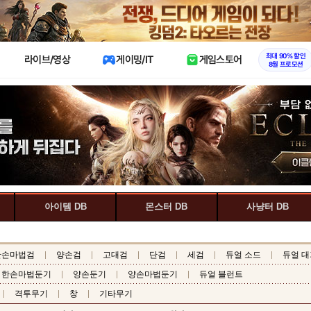
X
최대 90% 할인
라이브/영상
게이밍/IT
게임스토어
8월 프로모션
아이템 DB
몬스터 DB
사냥터 DB
한손마법검
양손검
고대검
단검
세검
듀얼 소드
듀얼 대
한손마법둔기
양손둔기
양손마법둔기
듀얼 블런트
격투무기
창
기타무기