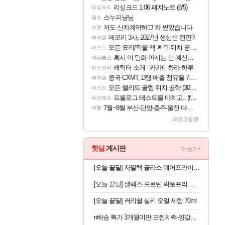
리싱크드 1.06 패치노트 (8/5)
리싱크드
스누피냥님
명조
저도 신차계약하고 차 받았습니다
차벤
메모리 3사, 2027년 생산분 완판?
해외겜
모든 요리/작물 책 획득 위치 공략 (36개) - 미식가 도전과제
비스트
혹시 이 만화 아시는 분 계신가요
애니클립
캐릭터 소개 - 카가미하라 하루
아스오라
중국 CXMT, D램 매출 점유율 7%…글로벌 4위로 부상
해외겜
모든 엘리트 골렘 위치 공략 (30개) - 방랑 결투가
비스트
프롤로그 테스트를 마치고.. (feat. 리아)
리밋제로
7월~8월 부산-단양-충주-울진 다녀왔어요~
여행
새로고침
핫딜
게시판
더보기+
[오늘 끝딜] 자일렉 글라스 에어프라이어 6L 대용량 유리 바스켓
[오늘 끝딜] 셀렉스 프로틴 락토프리 플러스 근력 개선 단백질 608g, 4개
[오늘 끝딜] 커리쉴 실키 오일 세럼 70ml
n배송 특가 3개월미만 프렌치랙-양갈비 양고기 밀키트 캠핑 쉽새끼 목초육 프랜치랙 프렌치렉 [원산지:뉴질랜드]