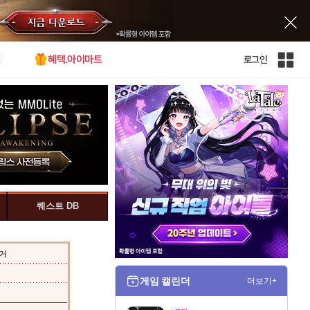
혜택.아이마트
로그인
인
벤
전
체
사
이
트
맵
퀘스트 DB
거
게임 캘린더
더보기+