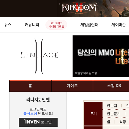
로스트아크
뉴스
커뮤니티
게임캘린더
게이머존
기대평 이벤트
홈
가이드
스킬 DB
리니지2 인벤
한손검
로그인하고
출석보상
받으세요!
무기
한손둔기
로그인
활
석궁