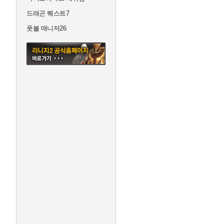
드래곤 퀘스트7
풋볼 매니저26