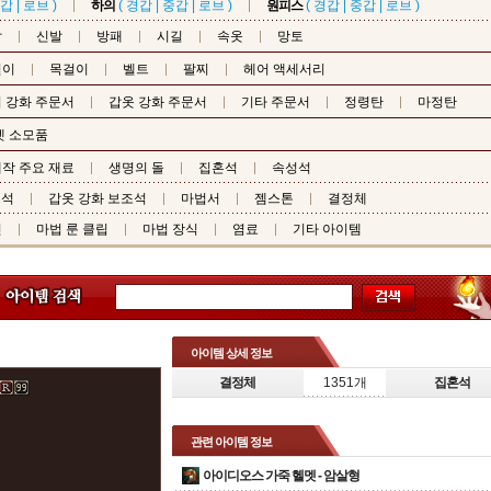
갑
|
로브
)
하의
(
경갑
|
중갑
|
로브
)
원피스
(
경갑
|
중갑
|
로브
)
갑
신발
방패
시길
속옷
망토
걸이
목걸이
벨트
팔찌
헤어 액세서리
 강화 주문서
갑옷 강화 주문서
기타 주문서
정령탄
마정탄
펫 소모품
작 주요 재료
생명의 돌
집혼석
속성석
조석
갑옷 강화 보조석
마법서
젬스톤
결정체
핀
마법 룬 클립
마법 장식
염료
기타 아이템
아이템 상세 정보
결정체
1351개
집혼석
관련 아이템 정보
아이디오스 가죽 헬멧 -
암살형