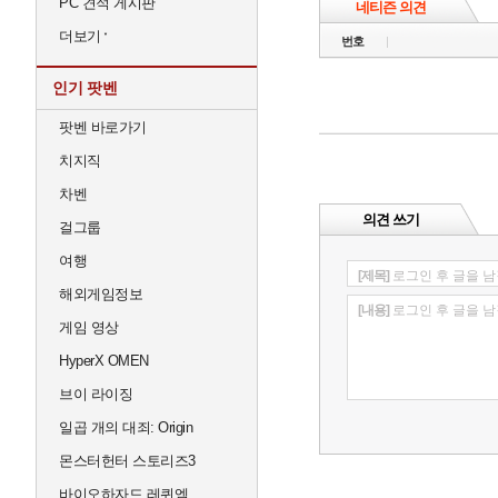
PC 견적 게시판
네티즌 의견
더보기
번호
인기 팟벤
팟벤 바로가기
치지직
차벤
의견 쓰기
걸그룹
여행
[제목]
로그인 후 글을 남
해외게임정보
[내용]
로그인 후 글을 남
게임 영상
HyperX OMEN
브이 라이징
일곱 개의 대죄: Origin
몬스터헌터 스토리즈3
바이오하자드 레퀴엠