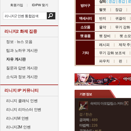
상의
(
경갑
|
중갑
|
회원가입
ID/PW 찾기
방어구
헬멧
장갑
액세서리
반지
귀걸이
소모품
물약
무기 강화
리니지2 화제 집중
팻 용품
펫 장비
펫 소
정보 · 뉴스 모음
레시피
제작 주
팁과 노하우 게시판
기타
무기 강화 보조석
자유 게시판
파우치
핀
질문과 답변 게시판
소식과 정보 게시판
리니지 IP 커뮤니티
기본 정보
리니지 클래식 인벤
속박의 아포칼립스 커터
리니지 리마스터 인벤
검 / 한손
리니지M 인벤
공격력 :
489
마법력 :
226
리니지2M 인벤