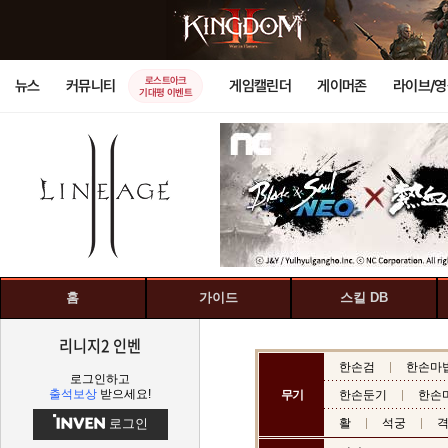
로스트아크
뉴스
커뮤니티
게임캘린더
게이머존
라이브/
기대평 이벤트
홈
가이드
스킬 DB
리니지2 인벤
한손검
한손마
로그인하고
출석보상
받으세요!
무기
한손둔기
한손
로그인
활
석궁