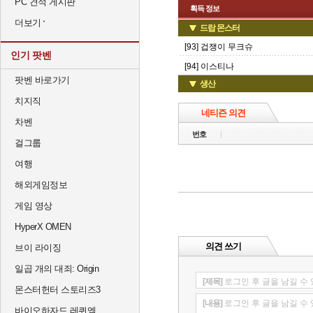
PC 견적 게시판
획득 정보
더보기
드랍 몬스터
[93] 겁쟁이 무크슈
인기 팟벤
[94] 이스티나
팟벤 바로가기
생산
치지직
네티즌 의견
차벤
번호
걸그룹
여행
해외게임정보
게임 영상
HyperX OMEN
의견 쓰기
브이 라이징
일곱 개의 대죄: Origin
[제목]
로그인 후 글을 남길 수
몬스터헌터 스토리즈3
[내용]
로그인 후 글을 남길 수
바이오하자드 레퀴엠