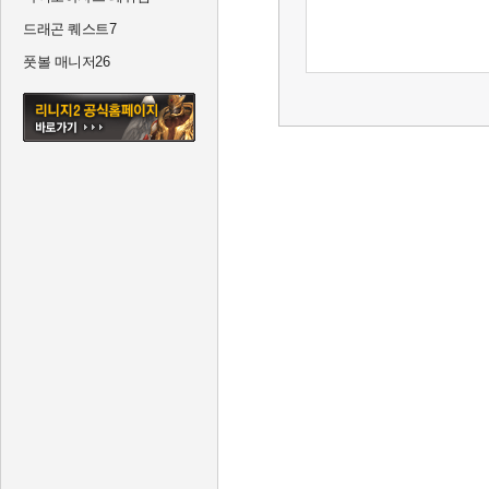
드래곤 퀘스트7
풋볼 매니저26