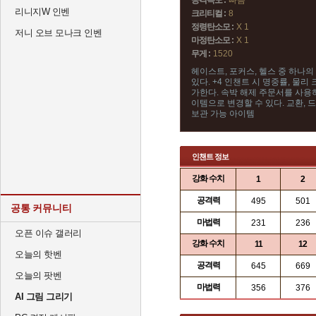
공격속도 :
빠름
리니지W 인벤
크리티컬 :
8
정령탄소모 :
X 1
저니 오브 모나크 인벤
마정탄소모 :
X 1
무게 :
1520
헤이스트, 포커스, 헬스 중 하나의
있다. +4 인챈트 시 명중률, 물리
가한다. 속박 해제 주문서를 사용
이템으로 변경할 수 있다. 교환, 드
보관 가능 아이템
인챈트 정보
강화 수치
1
2
공격력
495
501
공통 커뮤니티
마법력
231
236
오픈 이슈 갤러리
강화 수치
11
12
오늘의 핫벤
공격력
645
669
오늘의 팟벤
마법력
356
376
AI 그림 그리기