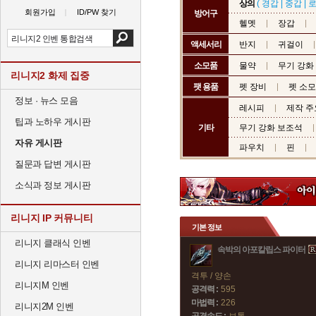
상의
(
경갑
|
중갑
|
회원가입
ID/PW 찾기
방어구
헬멧
장갑
액세서리
반지
귀걸이
소모품
물약
무기 강화
리니지2 화제 집중
팻 용품
펫 장비
펫 소
정보 · 뉴스 모음
레시피
제작 주
팁과 노하우 게시판
기타
무기 강화 보조석
자유 게시판
파우치
핀
질문과 답변 게시판
소식과 정보 게시판
리니지 IP 커뮤니티
기본 정보
리니지 클래식 인벤
속박의 아포칼립스 파이터
리니지 리마스터 인벤
격투 / 양손
리니지M 인벤
공격력 :
595
마법력 :
226
리니지2M 인벤