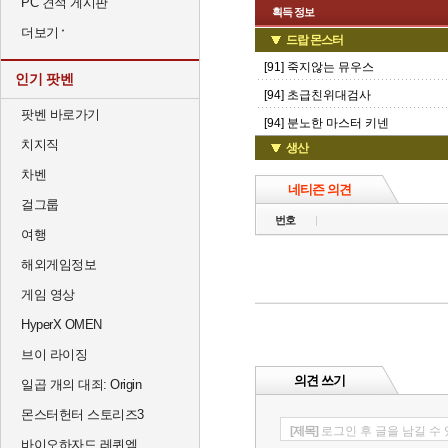
PC 견적 게시판
획득 정보
더보기
드랍 몬스터
[91] 죽지않는 뮤우스
인기 팟벤
[94] 초급친위대검사
팟벤 바로가기
[94] 분노한 마스터 키넨
치지직
생산
차벤
네티즌 의견
걸그룹
번호
여행
해외게임정보
게임 영상
HyperX OMEN
브이 라이징
의견 쓰기
일곱 개의 대죄: Origin
몬스터헌터 스토리즈3
[제목]
로그인 후 글을 남길 수
바이오하자드 레퀴엠