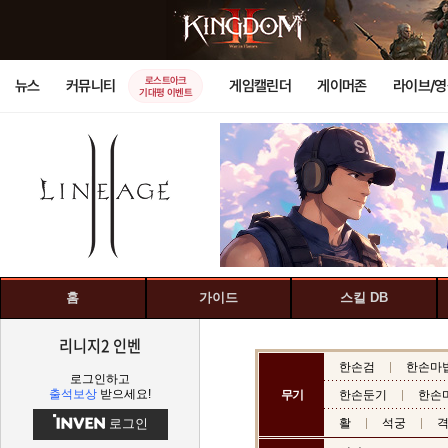
로스트아크
뉴스
커뮤니티
게임캘린더
게이머존
라이브/
기대평 이벤트
홈
가이드
스킬 DB
리니지2 인벤
한손검
한손마
로그인하고
출석보상
받으세요!
무기
한손둔기
한손
로그인
활
석궁