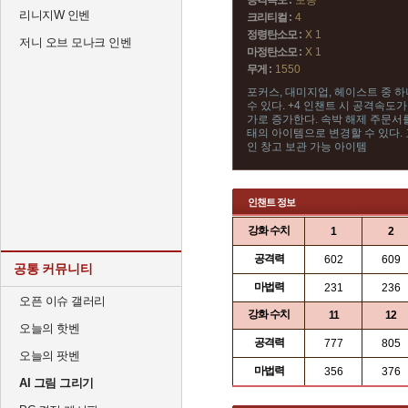
공격속도 :
보통
리니지W 인벤
크리티컬 :
4
정령탄소모 :
X 1
저니 오브 모나크 인벤
마정탄소모 :
X 1
무게 :
1550
포커스, 대미지업, 헤이스트 중 
수 있다. +4 인챈트 시 공격속도가
가로 증가한다. 속박 해제 주문서
태의 아이템으로 변경할 수 있다. 교
인 창고 보관 가능 아이템
인챈트 정보
강화 수치
1
2
공격력
602
609
공통 커뮤니티
마법력
231
236
오픈 이슈 갤러리
강화 수치
11
12
오늘의 핫벤
공격력
777
805
오늘의 팟벤
마법력
356
376
AI 그림 그리기