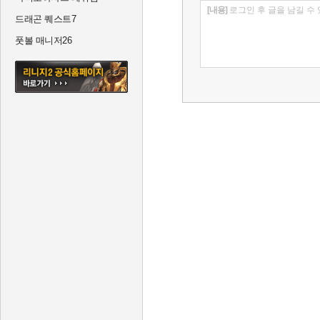
[내용]
로그인 후 글을 남길 수
드래곤 퀘스트7
풋볼 매니저26