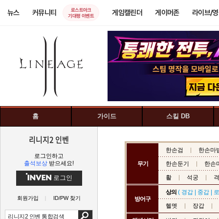
로스트아크
뉴스
커뮤니티
게임캘린더
게이머존
라이브/
기대평 이벤트
홈
가이드
스킬 DB
리니지2 인벤
한손검
한손마
로그인하고
출석보상
받으세요!
무기
한손둔기
한손
로그인
활
석궁
상의
(
경갑
|
중갑
|
회원가입
ID/PW 찾기
방어구
헬멧
장갑