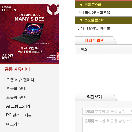
드랍 몬스터
[95] 되살아난 피조물
스포일 몬스터
[95] 되살아난 피조물
네티즌 의견
번호
공통 커뮤니티
오픈 이슈 갤러리
오늘의 핫벤
의견 쓰기
오늘의 팟벤
AI 그림 그리기
[제목]
로그인 후 글을 남길 수
PC 견적 게시판
[내용]
로그인 후 글을 남길 수
더보기