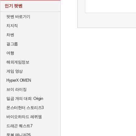
인기 팟벤
팟벤 바로가기
치지직
차벤
걸그룹
여행
해외게임정보
게임 영상
HyperX OMEN
브이 라이징
일곱 개의 대죄: Origin
몬스터헌터 스토리즈3
바이오하자드 레퀴엠
드래곤 퀘스트7
풋볼 매니저26