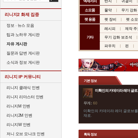
액세서리
반지
귀걸이
소모품
물약
무기 강화
리니지2 화제 집중
팻 용품
펫 장비
펫 소
정보 · 뉴스 모음
레시피
제작 주
팁과 노하우 게시판
기타
무기 강화 보조석
자유 게시판
파우치
핀
질문과 답변 게시판
소식과 정보 게시판
리니지 IP 커뮤니티
기본 정보
리니지 클래식 인벤
미확인의 카데이라 레더 글로
리니지 리마스터 인벤
무게 :
60
리니지M 인벤
미확인의 카데이라 레더 글로브를 
리니지2M 인벤
재료.
리니지W 인벤
저니 오브 모나크 인벤
획득 정보