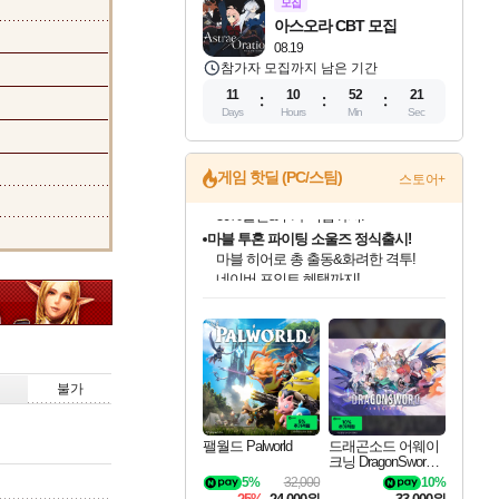
모집
아스오라 CBT 모집
08.19
참가자 모집까지 남은 기간
11
10
52
20
Days
Hours
Min
Sec
게임 핫딜 (PC/스팀)
스토어+
마블 투혼 파이팅 소울즈 정식출시!
마블 히어로 총 출동&화려한 격투!
네이버 포인트 혜택까지!
인벤게임즈 8월 특별 할인!
드래곤소드: 어웨이크닝 입점!
문명 7 특별 할인!
귀무자: 검의 길 예약 판매 중!
비스트 오브 리인카네이션 정식 출시!
커세어 코브 출시 기념 할인!
더 렐릭 퍼스트 가디언 정식 출시
베데스다 40주년 기념 할인 중!
캡콤 프렌차이즈 할인 진행 중!
캡콤 일부 상품 상시 할인
스타워즈 은하계 레이서
로블록스 기프트 카드 공식 입점
인기 퍼블리셔 모음!
스팀으로 만나는 드래곤소드!
조선&고려 DLC 출시 예정
10% 할인과
게임프릭 신작 IP
해적'섬'을 발전시키자!
설화x하드코어 액션!
베데스다의 명작들을
몬헌, 바하 등 인기 IP를
몬헌 와일즈 & 드래곤즈 도그마2
인벤게임즈에서 10% 추가 적립
Robux를 가장 안전하고
최대 90% 할인가를 만나보세요!
네이버혜택과 함께 만나보세요!
50%할인&추가 적립까지!
이니&베니 혜택까지!
네이버 혜택가와 함께 예약하세요!
할인&네이버혜택으로 만나보세요!
네이버페이 혜택과 만나보세요!
40주년 프로모션으로 만나보세요!
할인가에 만나보세요!
일부 에디션 상시 할인!
혜택으로 예약 판매 중
편안하게 충전하세요
불가
팰월드 Palworld
드래곤소드 어웨이
크닝 DragonSword A
wakening
5%
32,000
10%