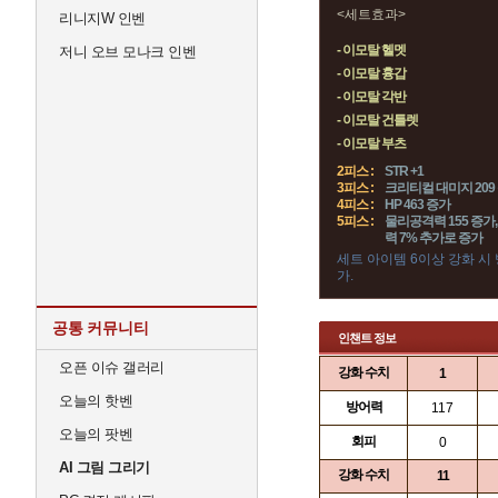
<세트효과>
리니지W 인벤
- 이모탈 헬멧
저니 오브 모나크 인벤
- 이모탈 흉갑
- 이모탈 각반
- 이모탈 건틀렛
- 이모탈 부츠
2피스 :
STR +1
3피스 :
크리티컬 대미지 209 
4피스 :
HP 463 증가
5피스 :
물리공격력 155 증가,
력 7% 추가로 증가
세트 아이템 6이상 강화 시
가.
공통 커뮤니티
인챈트 정보
오픈 이슈 갤러리
강화 수치
1
오늘의 핫벤
방어력
117
오늘의 팟벤
회피
0
AI 그림 그리기
강화 수치
11