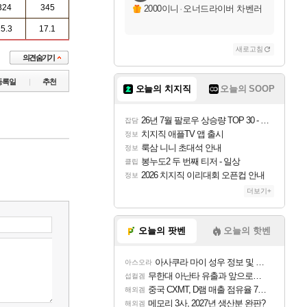
324
345
2000이니
·
오너드라이버 차벤러
5.3
17.1
새로고침
등록일
추천
오늘의 치지직
오늘의 SOOP
26년 7월 팔로우 상승량 TOP 30 - 월간 치지직
잡담
치지직 애플TV 앱 출시
정보
룩삼 니니 초대석 안내
정보
봉누도2 두 번째 티저 - 일상
클립
2026 치지직 이리대회 오픈컵 안내
정보
더보기+
오늘의 팟벤
오늘의 핫벤
아사쿠라 마이 성우 정보 및 주요 필모
아스오라
무한대 아난타 유출과 앞으로의 예상 (루머)
섭컬겜
중국 CXMT, D램 매출 점유율 7%…글로벌 4위로 부상
해외겜
메모리 3사, 2027년 생산분 완판?
해외겜