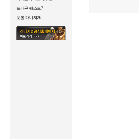
드래곤 퀘스트7
풋볼 매니저26