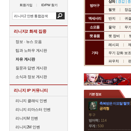
상의
(
경갑
|
중
회원가입
ID/PW 찾기
방어구
헬멧
장
액세서리
반지
귀
소모품
물약
무기
리니지2 화제 집중
팻 용품
펫 장비
정보 · 뉴스 모음
레시피
제
팁과 노하우 게시판
기타
무기 강화 보
자유 게시판
파우치
질문과 답변 게시판
소식과 정보 게시판
리니지 IP 커뮤니티
기본 정보
리니지 클래식 인벤
축복받은 이모탈 헬멧
공격형
리니지 리마스터 인벤
투구
리니지M 인벤
방어력 :
114
무게 :
530
리니지2M 인벤