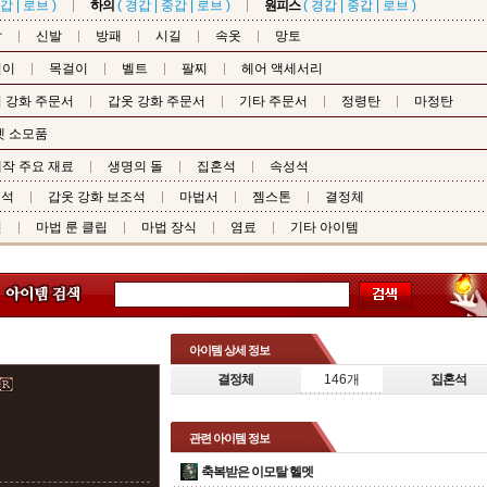
갑
|
로브
)
하의
(
경갑
|
중갑
|
로브
)
원피스
(
경갑
|
중갑
|
로브
)
갑
신발
방패
시길
속옷
망토
걸이
목걸이
벨트
팔찌
헤어 액세서리
 강화 주문서
갑옷 강화 주문서
기타 주문서
정령탄
마정탄
펫 소모품
작 주요 재료
생명의 돌
집혼석
속성석
조석
갑옷 강화 보조석
마법서
젬스톤
결정체
핀
마법 룬 클립
마법 장식
염료
기타 아이템
아이템 상세 정보
결정체
146개
집혼석
관련 아이템 정보
축복받은 이모탈 헬멧