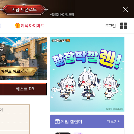
혜택.아이마트
로그인
인
벤
전
체
사
이
트
맵
퀘스트 DB
거
게임 캘린더
더보기+