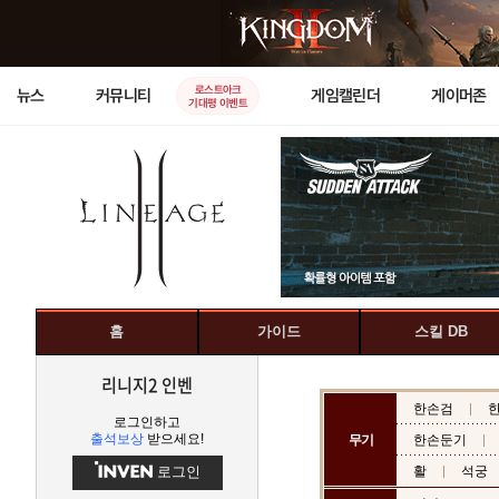
로스트아크
뉴스
커뮤니티
게임캘린더
게이머존
기대평 이벤트
홈
가이드
스킬 DB
리니지2 인벤
한손검
로그인하고
출석보상
받으세요!
무기
한손둔기
로그인
활
석궁