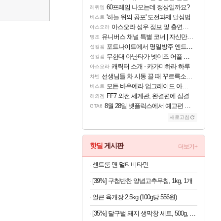
60프레임 나오는데 정상일까요?
레퀴엠
'하늘 위의 공포' 도전과제 달성법
비스트
아스오라 성우 정보 및 출연작 모음
아스오라
유니버스 채널 특별 코너 | 자신만의 스타일
명조
포트나이트에서 명일방주 엔드필드 [펠리카] 판매 예정
섭컬겜
무한대 아난타가 넷이즈 어플 달력에 일정 등록
섭컬겜
캐릭터 소개 - 카가미하라 하루
아스오라
선생님들 차 시동 끌 때 꾸르륵소리나는데
차벤
모든 바우에라 업그레이드 아이템 획득 위치 공략 (89개)
비스트
FF7 외전 세계관, 완결편에 집결
해외겜
8월 28일 넷플릭스에서 예고편 공개 예정
GTA6
새로고침
핫딜
게시판
더보기+
센트룸 맨 멀티비타민
[39%] 구첩반찬 양념고추무침, 1kg, 1개
얼큰 육개장 2.5kg (100g당 556원)
[35%] 달구벌 돼지 생막창 세트, 500g, 2봉