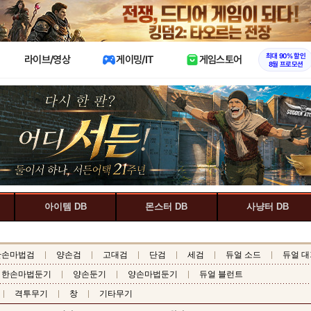
X
최대 90% 할인
라이브/영상
게이밍/IT
게임스토어
8월 프로모션
아이템 DB
몬스터 DB
사냥터 DB
한손마법검
양손검
고대검
단검
세검
듀얼 소드
듀얼 대
한손마법둔기
양손둔기
양손마법둔기
듀얼 블런트
격투무기
창
기타무기