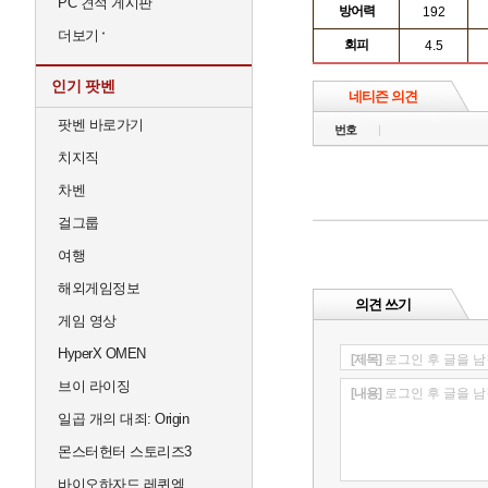
PC 견적 게시판
방어력
192
더보기
회피
4.5
인기 팟벤
네티즌 의견
팟벤 바로가기
번호
치지직
차벤
걸그룹
여행
해외게임정보
의견 쓰기
게임 영상
HyperX OMEN
[제목]
로그인 후 글을 남
브이 라이징
[내용]
로그인 후 글을 남
일곱 개의 대죄: Origin
몬스터헌터 스토리즈3
바이오하자드 레퀴엠