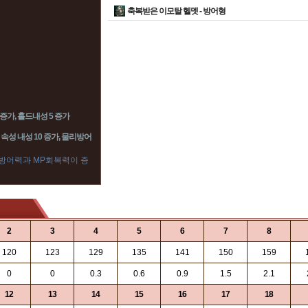
축복받은 이모탈 헬멧 -
방어형
증가, 홀드내성 5 증가
 속성 내성 10 증가, 물리방어
 방어력과 MP회복력이 증
2
3
4
5
6
7
8
120
123
129
135
141
150
159
0
0
0.3
0.6
0.9
1.5
2.1
12
13
14
15
16
17
18