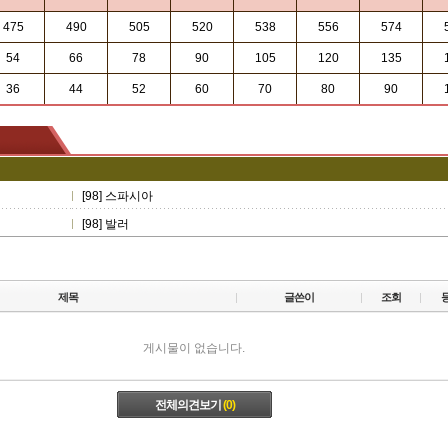
475
490
505
520
538
556
574
54
66
78
90
105
120
135
36
44
52
60
70
80
90
[98] 스파시아
[98] 발러
제목
글쓴이
조회
게시물이 없습니다.
전체의견보기
(0)