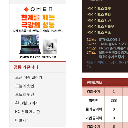
- 아이디오스 헬멧
- 아이디오스 흉갑
- 아이디오스 각반
- 아이디오스 건틀렛
- 아이디오스 부츠
2피스 :
STR +3, CON -1
3피스 :
크리티컬 대미지 298 
4피스 :
HP 521 증가, 확률
5피스 :
물리공격력 246 증가,
력 7% 추가로 증가
세트 아이템 6이상 강화 시
가.
공통 커뮤니티
오픈 이슈 갤러리
인챈트 정보
오늘의 핫벤
강화 수치
1
오늘의 팟벤
방어력
388
AI 그림 그리기
물리 공격력
0
PC 견적 게시판
마법 공격력
0
더보기
강화 수치
11