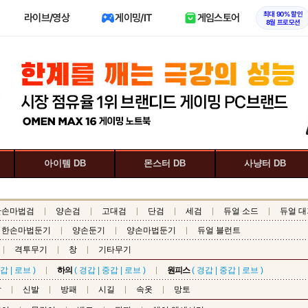
최대 90% 할인
라이브/영상
게이밍/IT
게임스토어
8월 프로모션
아이템 DB
몬스터 DB
사냥터 DB
한손마법검
양손검
고대검
단검
세검
듀얼 소드
듀얼 대
한손마법둔기
양손둔기
양손마법둔기
듀얼 블런트
격투무기
창
기타무기
갑
|
로브
)
하의
(
경갑
|
중갑
|
로브
)
원피스
(
경갑
|
중갑
|
로브
)
갑
신발
방패
시길
속옷
망토