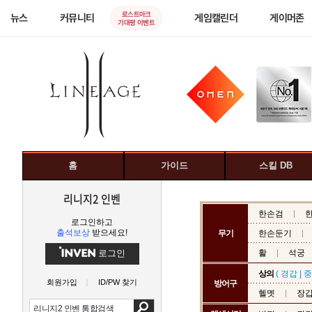
로스트아크
뉴스
커뮤니티
게임캘린더
게이머존
기대평 이벤트
홈
가이드
스킬 DB
리니지2 인벤
한손검
로그인하고
출석보상
받으세요!
무기
한손둔기
로그인
활
석궁
상의
(
경갑
|
중
회원가입
ID/PW 찾기
방어구
헬멧
장