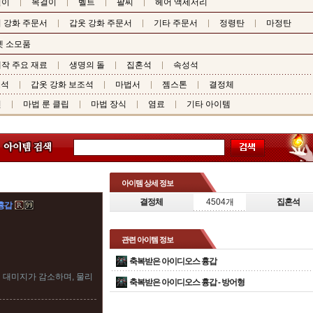
걸이
목걸이
벨트
팔찌
헤어 액세서리
 강화 주문서
갑옷 강화 주문서
기타 주문서
정령탄
마정탄
펫 소모품
작 주요 재료
생명의 돌
집혼석
속성석
조석
갑옷 강화 보조석
마법서
젬스톤
결정체
핀
마법 룬 클립
마법 장식
염료
기타 아이템
아이템 상세 정보
결정체
4504개
집혼석
흉갑
관련 아이템 정보
축복받은 아이디오스 흉갑
컬 대미지가 감소하며, 물리
축복받은 아이디오스 흉갑 -
방어형