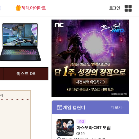
혜택.아이마트
로그인
인
벤
전
체
사
이
트
맵
퀘스트 DB
거
게임 캘린더
더보기+
모집
아스오라 CBT 모집
08.19