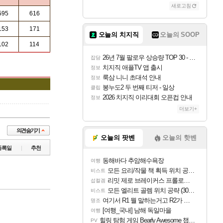
새로고침
595
616
153
171
오늘의 치지직
오늘의 SOOP
102
114
26년 7월 팔로우 상승량 TOP 30 - 월간 치지직
잡담
치지직 애플TV 앱 출시
정보
룩삼 니니 초대석 안내
정보
봉누도2 두 번째 티저 - 일상
클립
2026 치지직 이리대회 오픈컵 안내
정보
더보기+
오늘의 팟벤
오늘의 핫벤
등록일
추천
동해바다 추암해수욕장
여행
모든 요리/작물 책 획득 위치 공략 (36개) - 미식가 도전과제
비스트
리밋 제로 브레이커스 프롤로그 테스트 후기 영상 업로드
섭컬겜
모든 엘리트 골렘 위치 공략 (30개) - 방랑 결투가
비스트
여기서 R1 뭘 말하는거고 R2가 뭘말하는걸까요?
명조
[여행_국내] 남해 독일마을
여행
힐링 탐험 게임 Bearly Awesome 챕터 1 트레일러
PV