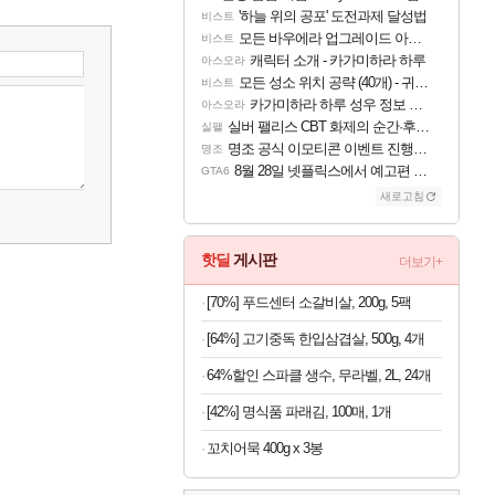
'하늘 위의 공포' 도전과제 달성법
비스트
모든 바우에라 업그레이드 아이템 획득 위치 공략 (89개)
비스트
캐릭터 소개 - 카가미하라 하루
아스오라
모든 성소 위치 공략 (40개) - 귀환한 영혼 도전과제
비스트
카가미하라 하루 성우 정보 및 주요 필모
아스오라
실버 팰리스 CBT 화제의 순간·후기 모음
실팰
명조 공식 이모티콘 이벤트 진행해봤습니다! 참여부터 추첨까지????
명조
8월 28일 넷플릭스에서 예고편 공개 예정
GTA6
새로고침
핫딜
게시판
더보기+
[70%] 푸드센터 소갈비살, 200g, 5팩
[64%] 고기중독 한입삼겹살, 500g, 4개
64%할인 스파클 생수, 무라벨, 2L, 24개
[42%] 명식품 파래김, 100매, 1개
꼬치어묵 400g x 3봉