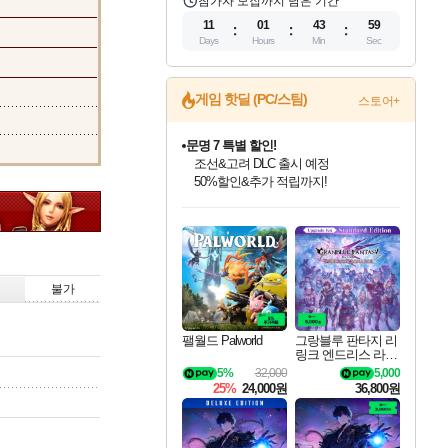
참가자 모집까지 남은 기간
11
01
43
58
Days
Hours
Min
Sec
게임 핫딜 (PC/스팀)
스토어+
문명 7 특별 할인!
조선&고려 DLC 출시 예정
50%할인&추가 적립까지!
인벤게임즈 8월 특별 할인!
드래곤소드: 어웨이크닝 입점!
마블 투혼 파이팅 소울즈 정식출시!
귀무자: 검의 길 예약 판매 중!
비스트 오브 리인카네이션 정식 출시!
커세어 코브 출시 기념 할인!
더 렐릭 퍼스트 가디언 정식 출시
베데스다 40주년 기념 할인 중!
캡콤 프렌차이즈 할인 진행 중!
캡콤 일부 상품 상시 할인
스타워즈 은하계 레이서
로블록스 기프트 카드 공식 입점
인기 퍼블리셔 모음!
스팀으로 만나는 드래곤소드!
마블 히어로 총 출동&화려한 격투!
10% 할인과
게임프릭 신작 IP
해적'섬'을 발전시키자!
설화x하드코어 액션!
베데스다의 명작들을
몬헌, 바하 등 인기 IP를
몬헌 와일즈 & 드래곤즈 도그마2
인벤게임즈에서 10% 추가 적립
Robux를 가장 안전하고
최대 90% 할인가를 만나보세요!
네이버혜택과 함께 만나보세요!
네이버 포인트 혜택까지!
이니&베니 혜택까지!
네이버 혜택가와 함께 예약하세요!
할인&네이버혜택으로 만나보세요!
네이버페이 혜택과 만나보세요!
40주년 프로모션으로 만나보세요!
할인가에 만나보세요!
일부 에디션 상시 할인!
혜택으로 예약 판매 중
편안하게 충전하세요
불가
팰월드 Palworld
그랑블루 판타지 리
링크 엔드리스 라그
나로크 업그레이드
5%
32,000
5,000
킷 Granblue Fantasy
25%
24,000원
36,800원
Relink Endless Ragn
arok Upgrade Kit DL
C