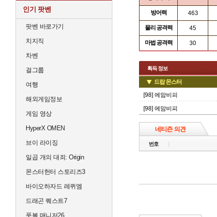
인기 팟벤
방어력
463
팟벤 바로가기
물리 공격력
45
치지직
마법 공격력
30
차벤
획득 정보
걸그룹
드랍 몬스터
여행
[98] 에맘비피
해외게임정보
[98] 에맘비피
게임 영상
HyperX OMEN
네티즌 의견
브이 라이징
번호
일곱 개의 대죄: Origin
몬스터헌터 스토리즈3
바이오하자드 레퀴엠
드래곤 퀘스트7
풋볼 매니저26