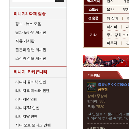
액세서리
반지
귀
소모품
물약
무기
리니지2 화제 집중
팻 용품
펫 장비
정보 · 뉴스 모음
레시피
제
팁과 노하우 게시판
기타
무기 강화 보
자유 게시판
파우치
질문과 답변 게시판
소식과 정보 게시판
리니지 IP 커뮤니티
기본 정보
리니지 클래식 인벤
축복받은 아이디오스 
공격형
리니지 리마스터 인벤
상의 / 중장비
리니지M 인벤
방어력 :
385
무게 :
7520
리니지2M 인벤
+4 인챈트 시 물리 크리티
리니지W 인벤
방어력이 추가로 증가한다.
저니 오브 모나크 인벤
<세트효과>