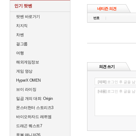
인기 팟벤
네티즌 의견
팟벤 바로가기
번호
치지직
차벤
걸그룹
여행
해외게임정보
의견 쓰기
게임 영상
HyperX OMEN
[제목]
로그인 후 글을 남
브이 라이징
[내용]
로그인 후 글을 남
일곱 개의 대죄: Origin
몬스터헌터 스토리즈3
바이오하자드 레퀴엠
드래곤 퀘스트7
풋볼 매니저26