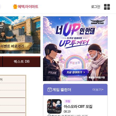
혜택.아이마트
로그인
인
벤
전
체
사
이
트
맵
퀘스트 DB
거
게임 캘린더
더보기+
모집
아스오라 CBT 모집
08.19