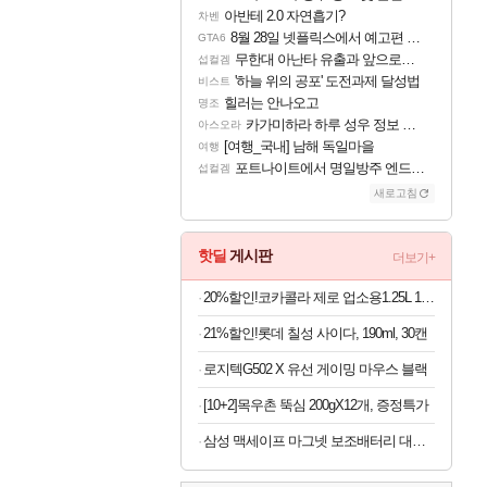
아반테 2.0 자연흡기?
차벤
8월 28일 넷플릭스에서 예고편 공개 예정
GTA6
무한대 아난타 유출과 앞으로의 예상 (루머)
섭컬겜
'하늘 위의 공포' 도전과제 달성법
비스트
힐러는 안나오고
명조
카가미하라 하루 성우 정보 및 주요 필모
아스오라
[여행_국내] 남해 독일마을
여행
포트나이트에서 명일방주 엔드필드 [펠리카] 판매 예정
섭컬겜
새로고침
핫딜
게시판
더보기+
20%할인!코카콜라 제로 업소용1.25L 12개
21%할인!롯데 칠성 사이다, 190ml, 30캔
로지텍G502 X 유선 게이밍 마우스 블랙
[10+2]목우촌 뚝심 200gX12개, 증정특가
삼성 맥세이프 마그넷 보조배터리 대용량 초고속충전 (5,000mAh 유선25W 무선15W)