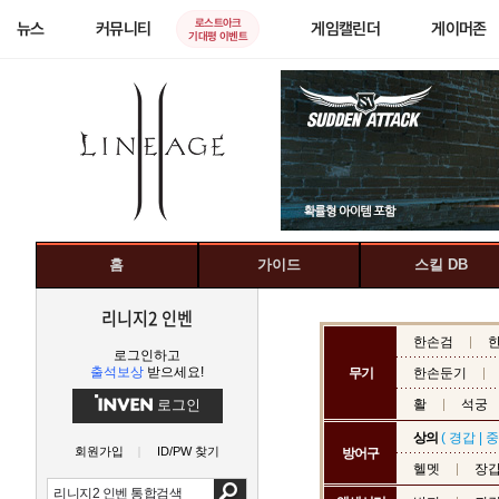
로스트아크
뉴스
커뮤니티
게임캘린더
게이머존
기대평 이벤트
홈
가이드
스킬 DB
리니지2 인벤
한손검
로그인하고
출석보상
받으세요!
무기
한손둔기
로그인
활
석궁
상의
(
경갑
|
중
회원가입
ID/PW 찾기
방어구
헬멧
장