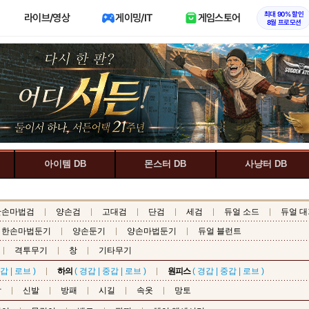
최대 90% 할인
라이브/영상
게이밍/IT
게임스토어
8월 프로모션
아이템 DB
몬스터 DB
사냥터 DB
한손마법검
양손검
고대검
단검
세검
듀얼 소드
듀얼 대
한손마법둔기
양손둔기
양손마법둔기
듀얼 블런트
격투무기
창
기타무기
갑
|
로브
)
하의
(
경갑
|
중갑
|
로브
)
원피스
(
경갑
|
중갑
|
로브
)
갑
신발
방패
시길
속옷
망토