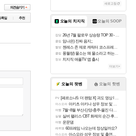
새로고침
등록일
추천
오늘의 치지직
오늘의 SOOP
26년 7월 팔로우 상승량 TOP 30 - 월간 치지직
잡담
임나은) 진짜 음지;;
클립
젠레스 존 제로 캐릭터 코스프레한 꽁주
짤방
풍월량) 물소는 왜 물소라고 하는거야? 아! 그만 ㅋㅋ 알았어 ㅋㅋ
클립
치지직 애플TV 앱 출시
정보
더보기+
오늘의 팟벤
오늘의 핫벤
[페르소나5: 더 팬텀 X] 괴도 영상 l 타카마키 안·댄싱 스타
PV
아키츠 아키나 성우 정보 및 주요 필모
아스오라
7월~8월 부산-단양-충주-울진 다녀왔어요~
여행
실버 팰리스 CBT 화제의 순간·후기 모음
실팰
운문댐
여행
60프레임 나오는데 정상일까요?
레퀴엠
아스오라 성우 정보 및 출연작 모음
아스오라