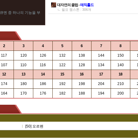
대자연의 클럽 -
매직홀드
ㄴ 필요 젬스톤 : 306개
큐멘 중 하나의 기능을 부
2
3
4
5
6
7
8
117
120
126
132
138
144
150
107
110
116
122
128
134
140
12
13
14
15
16
17
18
174
180
186
192
198
204
210
164
170
176
182
188
194
200
[50] 오르펜