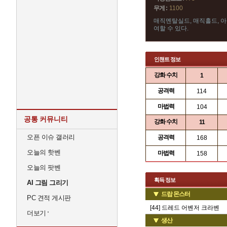
무게 :
1100
매직멘탈실드, 매직홀드, 아
여할 수 있다.
인챈트 정보
강화 수치
1
공격력
114
마법력
104
공통 커뮤니티
강화 수치
11
오픈 이슈 갤러리
공격력
168
오늘의 핫벤
마법력
158
오늘의 팟벤
획득 정보
AI 그림 그리기
드랍 몬스터
PC 견적 게시판
[44] 드레드 어벤저 크라벤
더보기
생산