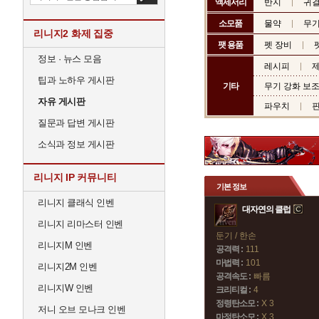
액세서리
반지
귀
소모품
물약
무기
리니지2 화제 집중
팻 용품
펫 장비
정보 · 뉴스 모음
레시피
제
팁과 노하우 게시판
기타
무기 강화 보
자유 게시판
파우치
질문과 답변 게시판
소식과 정보 게시판
리니지 IP 커뮤니티
기본 정보
리니지 클래식 인벤
대자연의 클럽
리니지 리마스터 인벤
둔기 / 한손
리니지M 인벤
공격력 :
111
마법력 :
101
리니지2M 인벤
공격속도 :
빠름
리니지W 인벤
크리티컬 :
4
정령탄소모 :
X 3
저니 오브 모나크 인벤
마정탄소모 :
X 3