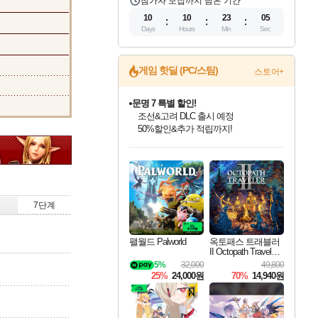
참가자 모집까지 남은 기간
10
10
23
04
Days
Hours
Min
Sec
게임 핫딜 (PC/스팀)
스토어+
마블 투혼 파이팅 소울즈 정식출시!
마블 히어로 총 출동&화려한 격투!
네이버 포인트 혜택까지!
인벤게임즈 8월 특별 할인!
드래곤소드: 어웨이크닝 입점!
문명 7 특별 할인!
귀무자: 검의 길 예약 판매 중!
비스트 오브 리인카네이션 정식 출시!
커세어 코브 출시 기념 할인!
더 렐릭 퍼스트 가디언 정식 출시
베데스다 40주년 기념 할인 중!
캡콤 프렌차이즈 할인 진행 중!
캡콤 일부 상품 상시 할인
스타워즈 은하계 레이서
로블록스 기프트 카드 공식 입점
인기 퍼블리셔 모음!
스팀으로 만나는 드래곤소드!
조선&고려 DLC 출시 예정
10% 할인과
게임프릭 신작 IP
해적'섬'을 발전시키자!
설화x하드코어 액션!
베데스다의 명작들을
몬헌, 바하 등 인기 IP를
몬헌 와일즈 & 드래곤즈 도그마2
인벤게임즈에서 10% 추가 적립
Robux를 가장 안전하고
최대 90% 할인가를 만나보세요!
네이버혜택과 함께 만나보세요!
50%할인&추가 적립까지!
이니&베니 혜택까지!
네이버 혜택가와 함께 예약하세요!
할인&네이버혜택으로 만나보세요!
네이버페이 혜택과 만나보세요!
40주년 프로모션으로 만나보세요!
할인가에 만나보세요!
일부 에디션 상시 할인!
혜택으로 예약 판매 중
편안하게 충전하세요
7단계
팰월드 Palworld
옥토패스 트래블러
II Octopath Traveler I
I
5%
32,000
49,800
25%
24,000원
70%
14,940원