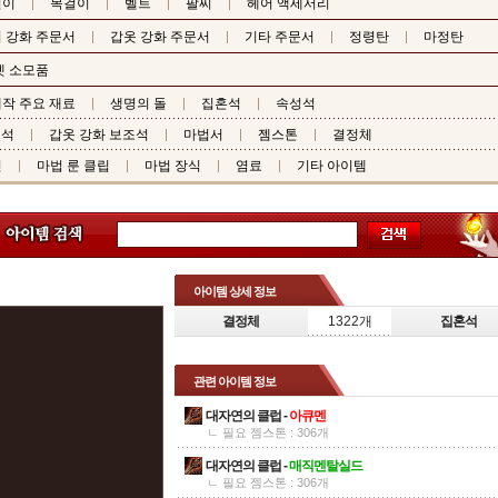
걸이
목걸이
벨트
팔찌
헤어 액세서리
 강화 주문서
갑옷 강화 주문서
기타 주문서
정령탄
마정탄
펫 소모품
작 주요 재료
생명의 돌
집혼석
속성석
조석
갑옷 강화 보조석
마법서
젬스톤
결정체
핀
마법 룬 클립
마법 장식
염료
기타 아이템
아이템 상세 정보
결정체
1322개
집혼석
관련 아이템 정보
대자연의 클럽 -
아큐멘
ㄴ 필요 젬스톤 : 306개
대자연의 클럽 -
매직멘탈실드
ㄴ 필요 젬스톤 : 306개