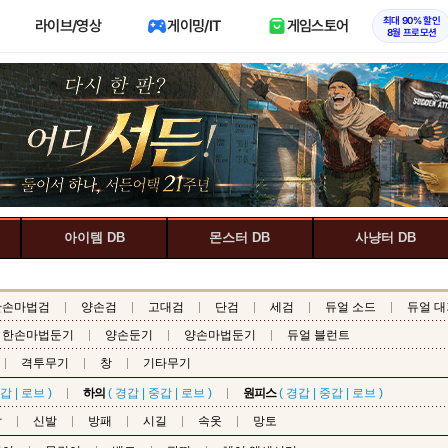
최대 90% 할인
라이브/영상
게이밍/IT
게임스토어
8월 프로모션
아이템 DB
몬스터 DB
사냥터 DB
한손마법검
양손검
고대검
단검
세검
듀얼 소드
듀얼 대
한손마법둔기
양손둔기
양손마법둔기
듀얼 블런트
격투무기
창
기타무기
갑
|
로브
)
하의
(
경갑
|
중갑
|
로브
)
원피스
(
경갑
|
중갑
|
로브
)
갑
신발
방패
시길
속옷
망토