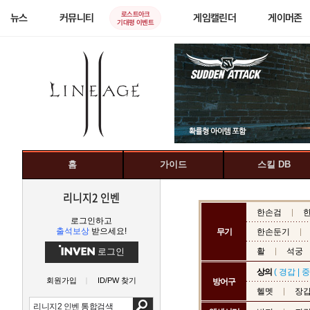
로스트아크
뉴스
커뮤니티
게임캘린더
게이머존
기대평 이벤트
홈
가이드
스킬 DB
리니지2 인벤
한손검
로그인하고
출석보상
받으세요!
무기
한손둔기
로그인
활
석궁
상의
(
경갑
|
중
회원가입
ID/PW 찾기
방어구
헬멧
장