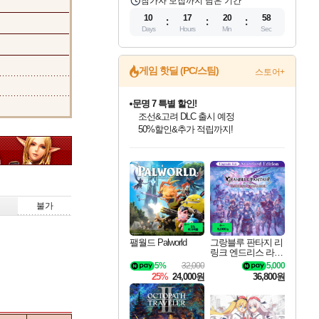
참가자 모집까지 남은 기간
10
17
20
57
Days
Hours
Min
Sec
게임 핫딜 (PC/스팀)
스토어+
마블 투혼 파이팅 소울즈 정식출시!
마블 히어로 총 출동&화려한 격투!
네이버 포인트 혜택까지!
인벤게임즈 8월 특별 할인!
드래곤소드: 어웨이크닝 입점!
문명 7 특별 할인!
귀무자: 검의 길 예약 판매 중!
비스트 오브 리인카네이션 정식 출시!
커세어 코브 출시 기념 할인!
더 렐릭 퍼스트 가디언 정식 출시
베데스다 40주년 기념 할인 중!
캡콤 프렌차이즈 할인 진행 중!
캡콤 일부 상품 상시 할인
스타워즈 은하계 레이서
로블록스 기프트 카드 공식 입점
인기 퍼블리셔 모음!
스팀으로 만나는 드래곤소드!
조선&고려 DLC 출시 예정
10% 할인과
게임프릭 신작 IP
해적'섬'을 발전시키자!
설화x하드코어 액션!
베데스다의 명작들을
몬헌, 바하 등 인기 IP를
몬헌 와일즈 & 드래곤즈 도그마2
인벤게임즈에서 10% 추가 적립
Robux를 가장 안전하고
최대 90% 할인가를 만나보세요!
네이버혜택과 함께 만나보세요!
50%할인&추가 적립까지!
이니&베니 혜택까지!
네이버 혜택가와 함께 예약하세요!
할인&네이버혜택으로 만나보세요!
네이버페이 혜택과 만나보세요!
40주년 프로모션으로 만나보세요!
할인가에 만나보세요!
일부 에디션 상시 할인!
혜택으로 예약 판매 중
편안하게 충전하세요
불가
팰월드 Palworld
그랑블루 판타지 리
링크 엔드리스 라그
나로크 업그레이드
5%
32,000
5,000
킷 Granblue Fantasy
25%
24,000원
36,800원
Relink Endless Ragn
arok Upgrade Kit DL
C