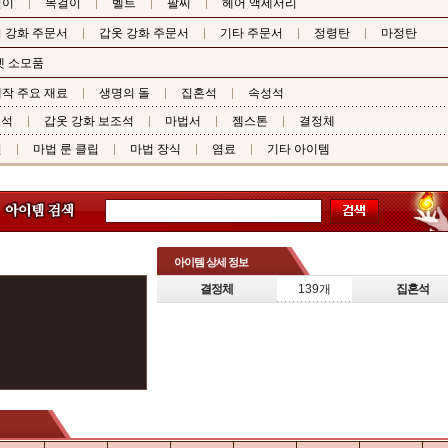
걸이
목걸이
벨트
팔찌
헤어 액세서리
 강화 주문서
갑옷 강화 주문서
기타 주문서
정령탄
마정탄
펫 소모품
작 주요 재료
생명의 돌
집혼석
속성석
조석
갑옷 강화 보조석
마법서
젬스톤
결정체
핀
마법 룬 클립
마법 장식
염료
기타 아이템
아이템 상세 정보
결정체
139개
집혼석