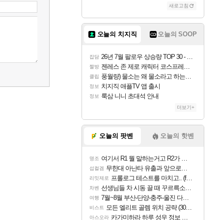
새로고침
오늘의 치지직
오늘의 SOOP
26년 7월 팔로우 상승량 TOP 30 - 월간 치지직
잡담
젠레스 존 제로 캐릭터 코스프레한 꽁주
짤방
풍월량) 물소는 왜 물소라고 하는거야? 아! 그만 ㅋㅋ
클립
치지직 애플TV 앱 출시
정보
룩삼 니니 초대석 안내
정보
더보기+
오늘의 팟벤
오늘의 핫벤
여기서 R1 뭘 말하는거고 R2가 뭘말하는걸까요?
명조
무한대 아난타 유출과 앞으로의 예상 (루머)
섭컬겜
프롤로그 테스트를 마치고.. (feat. 리아)
리밋제로
선생님들 차 시동 끌 때 꾸르륵소리나는데
차벤
7월~8월 부산-단양-충주-울진 다녀왔어요~
여행
모든 엘리트 골렘 위치 공략 (30개) - 방랑 결투가
비스트
카가미하라 하루 성우 정보 및 주요 필모
아스오라