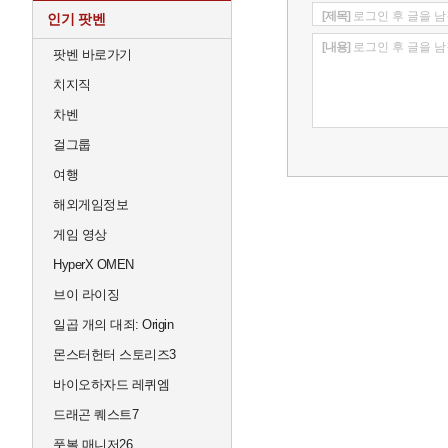
[제목]
로그인 후 글을 남
인기 팟벤
[내용]
로그인 후 글을 남
팟벤 바로가기
치지직
차벤
걸그룹
여행
해외게임정보
게임 영상
HyperX OMEN
브이 라이징
일곱 개의 대죄: Origin
몬스터헌터 스토리즈3
바이오하자드 레퀴엠
드래곤 퀘스트7
풋볼 매니저26