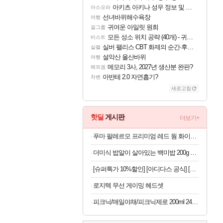
아키츠 아키나 성우 정보 및 주요 필모
아스오라
선녀바위해수욕장
여행
귀여운 아일릿 원희
걸그룹
모든 성소 위치 공략 (40개) - 귀환한 영혼 도전과제
비스트
실버 팰리스 CBT 화제의 순간·후기 모음
실팰
설악산 울산바위
여행
메모리 3사, 2027년 생산분 완판?
해외겜
아반테 2.0 자연흡기?
차벤
새로고침
핫딜
게시판
더보기+
푸마 팔레르모 프리미엄 레드 웜 화이트 여자 운동화 401744-03
더미식 밥알이 살아있는 백미밥 200g 24개 외 잡곡밥류,덮밥소스7종 외
[슈퍼특가 10%할인] [아디다스 공식] [슈퍼특가]우븐 쇼츠 JX3080
로지텍 무선 게이밍 헤드셋
피크닉/매일야채/피크닉제로 200ml 24팩/48팩 택1