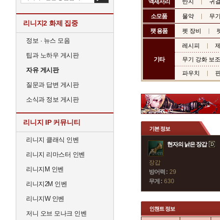
액세서리
반지
귀
소모품
물약
무기
리니지2 화제 집중
팻 용품
펫 장비
정보 · 뉴스 모음
레시피
제
팁과 노하우 게시판
기타
무기 강화 보
자유 게시판
파우치
질문과 답변 게시판
소식과 정보 게시판
리니지 IP 커뮤니티
기본 정보
리니지 클래식 인벤
현자의 낡은 장갑
리니지 리마스터 인벤
장갑
리니지M 인벤
방어력 :
29
무게 :
630
리니지2M 인벤
리니지W 인벤
인챈트 정보
저니 오브 모나크 인벤