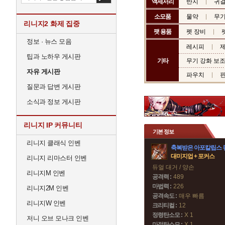
액세서리
반지
귀
소모품
물약
무기
리니지2 화제 집중
팻 용품
펫 장비
정보 · 뉴스 모음
레시피
제
팁과 노하우 게시판
기타
무기 강화 보
자유 게시판
파우치
질문과 답변 게시판
소식과 정보 게시판
리니지 IP 커뮤니티
기본 정보
리니지 클래식 인벤
축복받은 아포칼립스 
대미지업 + 포커스
리니지 리마스터 인벤
듀얼 대거 / 양손
리니지M 인벤
공격력 :
489
마법력 :
226
리니지2M 인벤
공격속도 :
매우 빠름
리니지W 인벤
크리티컬 :
12
정령탄소모 :
X 1
저니 오브 모나크 인벤
마정탄소모 :
X 1