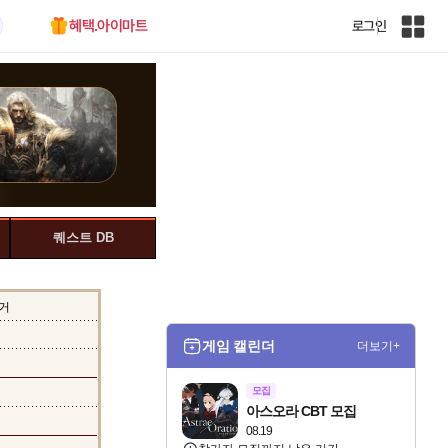
혜택.아이마트
로그인
인
벤
전
체
사
이
트
맵
퀘스트 DB
거
게임 캘린더
더보기+
모집
아스오라 CBT 모집
08.19