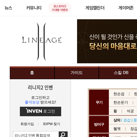
로스트아크
뉴스
커뮤니티
게임캘린더
게이머존
기대평 이벤트
홈
가이드
스킬 DB
리니지2 인벤
한손검
로그인하고
출석보상
받으세요!
무기
한손둔기
로그인
활
석궁
상의
(
경갑
|
중
회원가입
ID/PW 찾기
방어구
헬멧
장