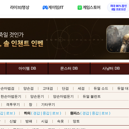
최대 90% 할인
라이브/영상
게이밍/IT
게임스토어
8월 프로모션
아이템 DB
몬스터 DB
사냥터 DB
한손마법검
양손검
고대검
단검
세검
듀얼 소드
듀얼 대
한손마법둔기
양손둔기
양손마법둔기
듀얼 블런트
격투무기
창
기타무기
갑
|
로브
)
하의
(
경갑
|
중갑
|
로브
)
원피스
(
경갑
|
중갑
|
로브
)
갑
신발
방패
시길
속옷
망토