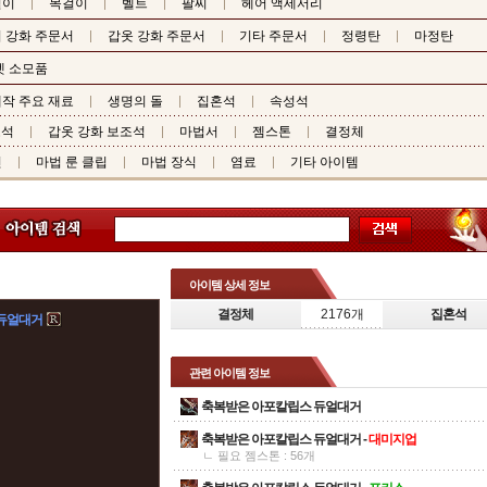
걸이
목걸이
벨트
팔찌
헤어 액세서리
 강화 주문서
갑옷 강화 주문서
기타 주문서
정령탄
마정탄
펫 소모품
작 주요 재료
생명의 돌
집혼석
속성석
조석
갑옷 강화 보조석
마법서
젬스톤
결정체
핀
마법 룬 클립
마법 장식
염료
기타 아이템
아이템 상세 정보
결정체
2176개
집혼석
듀얼대거
관련 아이템 정보
축복받은 아포칼립스 듀얼대거
축복받은 아포칼립스 듀얼대거 -
대미지업
ㄴ 필요 젬스톤 : 56개