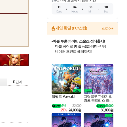
참가자 모집까지 남은 기간
11
04
33
09
Days
Hours
Min
Sec
게임 핫딜 (PC/스팀)
스토어+
마블 투혼 파이팅 소울즈 정식출시!
마블 히어로 총 출동&화려한 격투!
네이버 포인트 혜택까지!
인벤게임즈 8월 특별 할인!
드래곤소드: 어웨이크닝 입점!
문명 7 특별 할인!
귀무자: 검의 길 예약 판매 중!
비스트 오브 리인카네이션 정식 출시!
커세어 코브 출시 기념 할인!
더 렐릭 퍼스트 가디언 정식 출시
베데스다 40주년 기념 할인 중!
캡콤 프렌차이즈 할인 진행 중!
캡콤 일부 상품 상시 할인
스타워즈 은하계 레이서
로블록스 기프트 카드 공식 입점
인기 퍼블리셔 모음!
스팀으로 만나는 드래곤소드!
조선&고려 DLC 출시 예정
10% 할인과
게임프릭 신작 IP
해적'섬'을 발전시키자!
설화x하드코어 액션!
베데스다의 명작들을
몬헌, 바하 등 인기 IP를
몬헌 와일즈 & 드래곤즈 도그마2
인벤게임즈에서 10% 추가 적립
Robux를 가장 안전하고
최대 90% 할인가를 만나보세요!
네이버혜택과 함께 만나보세요!
50%할인&추가 적립까지!
이니&베니 혜택까지!
네이버 혜택가와 함께 예약하세요!
할인&네이버혜택으로 만나보세요!
네이버페이 혜택과 만나보세요!
40주년 프로모션으로 만나보세요!
할인가에 만나보세요!
일부 에디션 상시 할인!
혜택으로 예약 판매 중
편안하게 충전하세요
R단계
팰월드 Palworld
그랑블루 판타지 리
링크 엔드리스 라그
나로크 업그레이드
5%
32,000
5,000
킷 Granblue Fantasy
25%
24,000원
36,800원
Relink Endless Ragn
arok Upgrade Kit DL
C