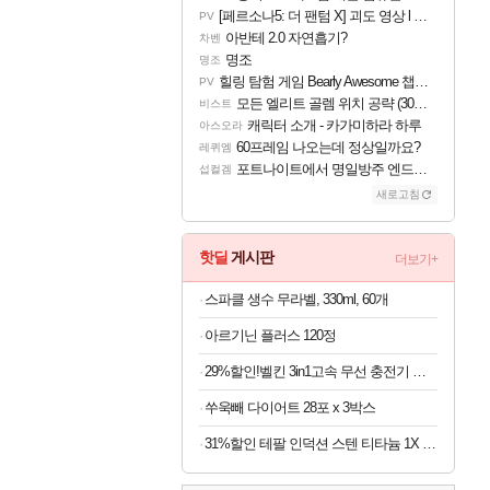
[페르소나5: 더 팬텀 X] 괴도 영상 l 타카마키 안·댄싱 스타
PV
아반테 2.0 자연흡기?
차벤
명조
명조
힐링 탐험 게임 Bearly Awesome 챕터 1 트레일러
PV
모든 엘리트 골렘 위치 공략 (30개) - 방랑 결투가
비스트
캐릭터 소개 - 카가미하라 하루
아스오라
60프레임 나오는데 정상일까요?
레퀴엠
포트나이트에서 명일방주 엔드필드 [펠리카] 판매 예정
섭컬겜
새로고침
핫딜
게시판
더보기+
스파클 생수 무라벨, 330ml, 60개
아르기닌 플러스 120정
29%할인!벨킨 3in1고속 무선 충전기 갤럭시S26 아이폰17 호환
쑤욱빼 다이어트 28포 x 3박스
31%할인 테팔 인덕션 스텐 티타늄 1X 디네토 프라이팬 28CM