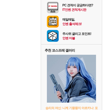
PC 견적이 궁금하다면?
IT인벤 견적게시판
매일매일,
인벤 출석체크!
주사위 굴리고 포인트!
인벤 마블
추천 코스프레 갤러리
승리의 여신: 니케 기묭묭지 아르카나: 포