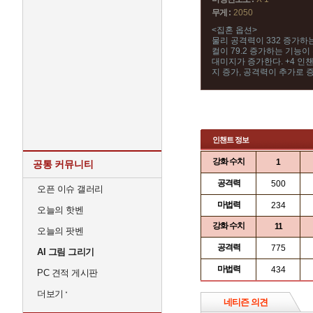
무게 :
2050
<집혼 옵션>
물리 공격력이 332 증가하
컬이 79.2 증가하는 기능이
대미지가 증가한다. +4 인
지 증가, 공격력이 추가로 
인챈트 정보
강화 수치
1
공통 커뮤니티
공격력
500
오픈 이슈 갤러리
마법력
234
오늘의 핫벤
강화 수치
11
오늘의 팟벤
공격력
775
AI 그림 그리기
마법력
434
PC 견적 게시판
더보기
네티즌 의견