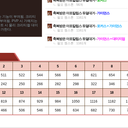
축복받은 아포칼립스 듀얼대거 -
포커스
ㄴ 필요 젬스톤 : 56개
축복받은 아포칼립스 듀얼대거 -
가이던스
는 기능이 부여됨. 크리티
ㄴ 필요 젬스톤 : 1161개
 부여됨. PVP 시 가해지는
챈트 시 물리 크리티컬 대미
축복받은 아포칼립스 듀얼대거 -
포커스 + 가이던스
증가한다.
ㄴ 필요 젬스톤 : 1161개
축복받은 아포칼립스 듀얼대거 -
가이던스 + 대미지업
ㄴ 필요 젬스톤 : 1161개
2
3
4
5
6
7
8
511
522
544
566
588
621
654
242
250
266
282
298
322
346
12
13
14
15
16
17
18
819
874
929
984
1050
1116
1182
1
466
506
546
586
634
682
730