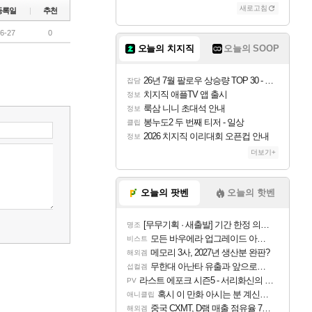
새로고침
등록일
추천
6-27
0
오늘의 치지직
오늘의 SOOP
26년 7월 팔로우 상승량 TOP 30 - 월간 치지직
잡담
치지직 애플TV 앱 출시
정보
룩삼 니니 초대석 안내
정보
봉누도2 두 번째 티저 - 일상
클립
2026 치지직 이리대회 오픈컵 안내
정보
더보기+
오늘의 팟벤
오늘의 핫벤
[무무기획 · 새출발] 기간 한정 의뢰 이벤트
명조
모든 바우에라 업그레이드 아이템 획득 위치 공략 (89개)
비스트
메모리 3사, 2027년 생산분 완판?
해외겜
무한대 아난타 유출과 앞으로의 예상 (루머)
섭컬겜
라스트 에포크 시즌5 - 서리화신의 분노 티저
PV
혹시 이 만화 아시는 분 계신가요
애니클립
중국 CXMT, D램 매출 점유율 7%…글로벌 4위로 부상
해외겜