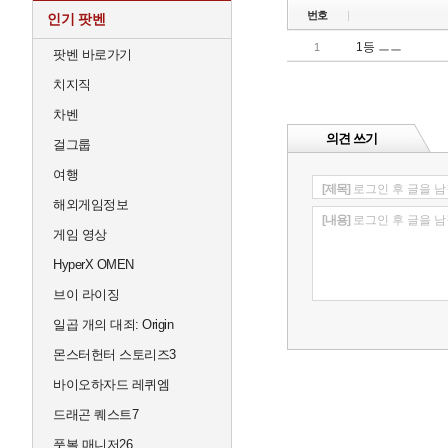
번호
인기 팟벤
1등 ㅡㅡ
1
팟벤 바로가기
치지직
차벤
의견 쓰기
걸그룹
여행
[제목]
로그인 후 글을 남
해외게임정보
[내용]
로그인 후 글을 남
게임 영상
HyperX OMEN
브이 라이징
일곱 개의 대죄: Origin
몬스터헌터 스토리즈3
바이오하자드 레퀴엠
드래곤 퀘스트7
풋볼 매니저26