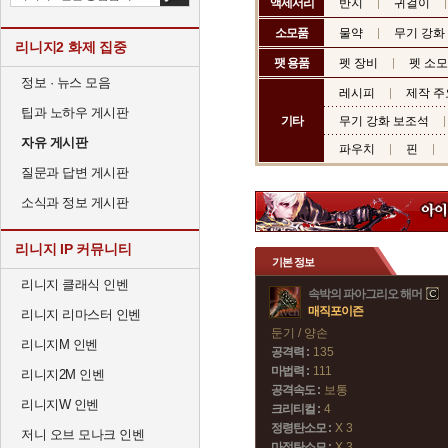
액세서리
반지
귀걸이
소모품
물약
무기 강화
리니지2 화제 집중
팻 용품
펫 장비
펫 소
정보 · 뉴스 모음
레시피
제작 주
팁과 노하우 게시판
기타
무기 강화 보조석
자유 게시판
파우치
핀
질문과 답변 게시판
소식과 정보 게시판
리니지 IP 커뮤니티
기본 정보
리니지 클래식 인벤
속박의 파아그리오 해머
매직포이즌
리니지 리마스터 인벤
둔기 / 양손
리니지M 인벤
공격력 :
135
마법력 :
111
리니지2M 인벤
공격속도 :
보통
리니지W 인벤
크리티컬 :
4
정령탄소모 :
X 3
저니 오브 모나크 인벤
마정탄소모 :
X 3