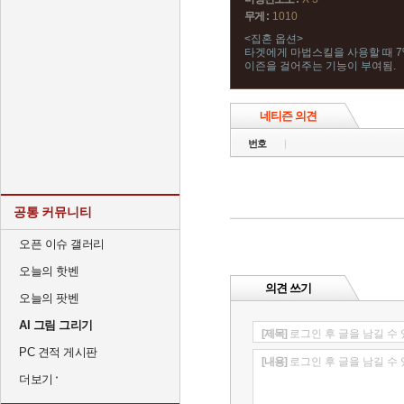
무게 :
1010
<집혼 옵션>
타겟에게 마법스킬을 사용할 때 7
이즌을 걸어주는 기능이 부여됨.
네티즌 의견
번호
공통 커뮤니티
오픈 이슈 갤러리
오늘의 핫벤
의견 쓰기
오늘의 팟벤
AI 그림 그리기
[제목]
로그인 후 글을 남길 수
PC 견적 게시판
[내용]
로그인 후 글을 남길 수
더보기