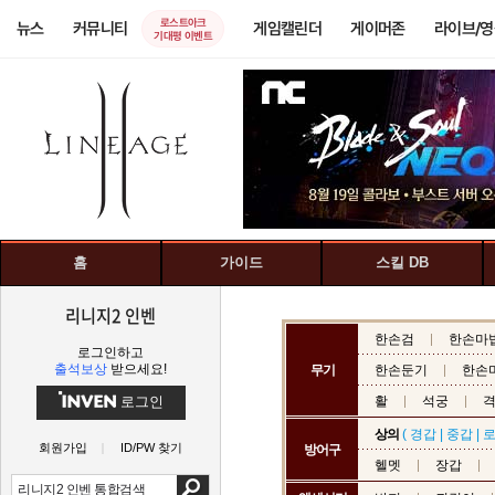
로스트아크
뉴스
커뮤니티
게임캘린더
게이머존
라이브/
기대평 이벤트
홈
가이드
스킬 DB
리니지2 인벤
한손검
한손마
로그인하고
출석보상
받으세요!
무기
한손둔기
한손
로그인
활
석궁
상의
(
경갑
|
중갑
|
회원가입
ID/PW 찾기
방어구
헬멧
장갑