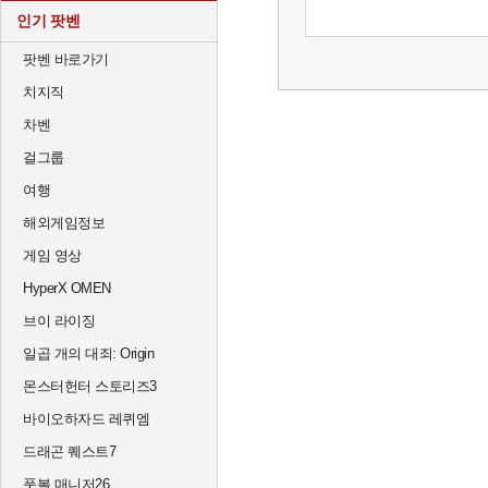
인기 팟벤
팟벤 바로가기
치지직
차벤
걸그룹
여행
해외게임정보
게임 영상
HyperX OMEN
브이 라이징
일곱 개의 대죄: Origin
몬스터헌터 스토리즈3
바이오하자드 레퀴엠
드래곤 퀘스트7
풋볼 매니저26