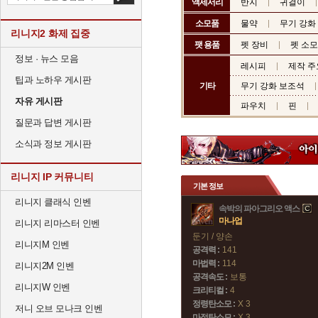
액세서리
반지
귀걸이
소모품
물약
무기 강화
리니지2 화제 집중
팻 용품
펫 장비
펫 소
정보 · 뉴스 모음
레시피
제작 주
팁과 노하우 게시판
기타
무기 강화 보조석
자유 게시판
파우치
핀
질문과 답변 게시판
소식과 정보 게시판
리니지 IP 커뮤니티
기본 정보
리니지 클래식 인벤
속박의 파아그리오 액스
마나업
리니지 리마스터 인벤
둔기 / 양손
리니지M 인벤
공격력 :
141
마법력 :
114
리니지2M 인벤
공격속도 :
보통
리니지W 인벤
크리티컬 :
4
정령탄소모 :
X 3
저니 오브 모나크 인벤
마정탄소모 :
X 3