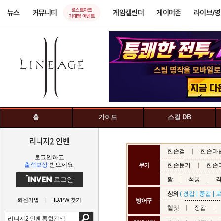
로스트아크
뉴스
커뮤니티
게임캘린더
게이머존
라이브/
기대평 이벤트
홈
가이드
스킬 DB
리니지2 인벤
한손검
한손마
로그인하고
출석보상
받으세요!
무기
한손둔기
한손
로그인
활
석궁
상의
(
경갑
|
중갑
|
회원가입
ID/PW 찾기
방어구
헬멧
장갑