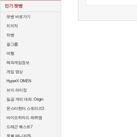
인기 팟벤
팟벤 바로가기
치지직
차벤
걸그룹
여행
해외게임정보
게임 영상
HyperX OMEN
브이 라이징
일곱 개의 대죄: Origin
몬스터헌터 스토리즈3
바이오하자드 레퀴엠
드래곤 퀘스트7
풋볼 매니저26