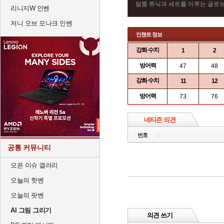
탈룸 튜닉과 세트를 이루는 글로
리니지W 인벤
저니 오브 모나크 인벤
인챈트 정보
강화 수치
1
2
방어력
47
48
강화 수치
11
12
방어력
73
76
네티즌 의견
번호
공통 커뮤니티
오픈 이슈 갤러리
오늘의 핫벤
오늘의 팟벤
AI 그림 그리기
의견 쓰기