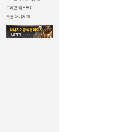
드래곤 퀘스트7
풋볼 매니저26