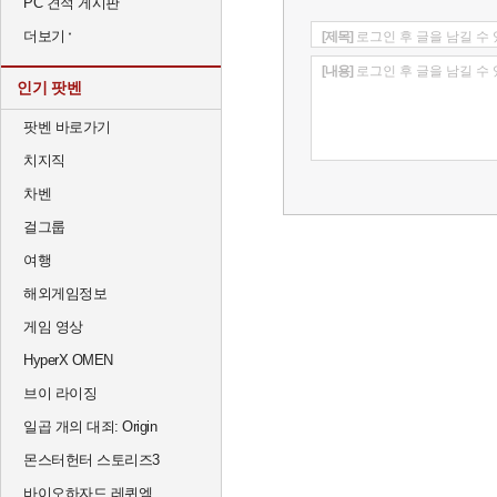
PC 견적 게시판
더보기
[제목]
로그인 후 글을 남길 수
[내용]
로그인 후 글을 남길 수
인기 팟벤
팟벤 바로가기
치지직
차벤
걸그룹
여행
해외게임정보
게임 영상
HyperX OMEN
브이 라이징
일곱 개의 대죄: Origin
몬스터헌터 스토리즈3
바이오하자드 레퀴엠