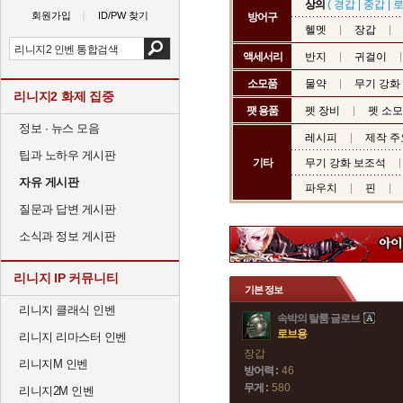
상의
(
경갑
|
중갑
|
회원가입
ID/PW 찾기
방어구
헬멧
장갑
액세서리
반지
귀걸이
소모품
물약
무기 강화
리니지2 화제 집중
팻 용품
펫 장비
펫 소
정보 · 뉴스 모음
레시피
제작 주
팁과 노하우 게시판
기타
무기 강화 보조석
자유 게시판
파우치
핀
질문과 답변 게시판
소식과 정보 게시판
리니지 IP 커뮤니티
기본 정보
리니지 클래식 인벤
속박의 탈룸 글로브
로브용
리니지 리마스터 인벤
장갑
리니지M 인벤
방어력 :
46
무게 :
580
리니지2M 인벤