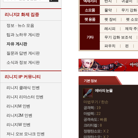
액세서리
반지
귀걸이
소모품
물약
무기 강화
리니지2 화제 집중
팻 용품
펫 장비
펫 소
정보 · 뉴스 모음
레시피
제작 주
팁과 노하우 게시판
기타
무기 강화 보조석
자유 게시판
파우치
핀
질문과 답변 게시판
소식과 정보 게시판
리니지 IP 커뮤니티
기본 정보
리니지 클래식 인벤
에바의 눈물
리니지 리마스터 인벤
마법무기 / 한손
리니지M 인벤
공격력 :
19
마법력 :
22
리니지2M 인벤
공격속도 :
빠름
리니지W 인벤
크리티컬 :
8
정령탄소모 :
X 2
저니 오브 모나크 인벤
마정탄소모 :
X 2