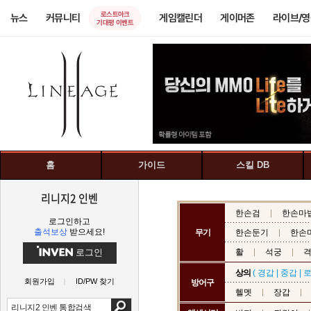
로스트아크
뉴스
커뮤니티
게임캘린더
게이머존
라이브/
기대평 이벤트
홈
가이드
스킬 DB
리니지2 인벤
한손검
한손마
로그인하고
출석보상
받으세요!
무기
한손둔기
한손
로그인
활
석궁
상의
(
경갑
|
중갑
|
회원가입
ID/PW 찾기
방어구
헬멧
장갑