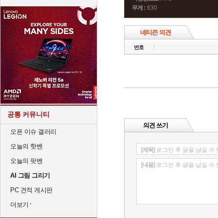
무게 :
630
네티즌 의견
번호
공통 커뮤니티
의견 쓰기
오픈 이슈 갤러리
오늘의 핫벤
[제목]
로그인 후 글을 남길 수
오늘의 팟벤
[내용]
로그인 후 글을 남길 수
AI 그림 그리기
PC 견적 게시판
더보기