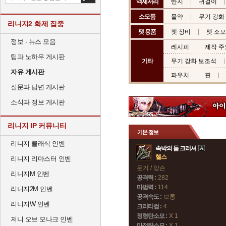
액세서리
반지
귀걸이
소모품
물약
무기 강화
리니지2 화제 집중
팻 용품
펫 장비
펫 소
정보 · 뉴스 모음
레시피
제작 주
팁과 노하우 게시판
기타
무기 강화 보조석
자유 게시판
파우치
핀
질문과 답변 게시판
소식과 정보 게시판
리니지 IP 커뮤니티
기본 정보
리니지 클래식 인벤
속박의 둠 크러셔
헬스
리니지 리마스터 인벤
둔기 / 양손
리니지M 인벤
공격력 :
282
마법력 :
114
리니지2M 인벤
공격속도 :
보통
리니지W 인벤
크리티컬 :
4
정령탄소모 :
X 1
저니 오브 모나크 인벤
마정탄소모 :
X 1