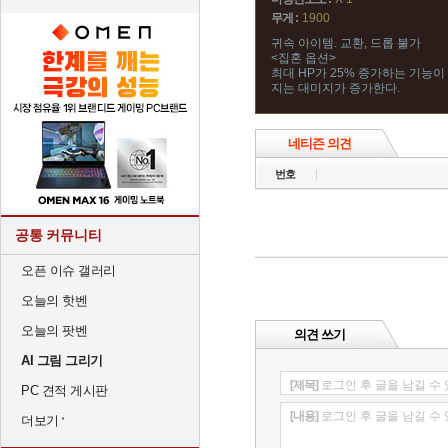
무게 :
1900
귀속 아이템. 교환, 드롭 불가
<집혼 옵션>
최대 HP가 25% 증가하는 기능이 
지는 대미지가 증가한다.
네티즌 의견
번호
공통 커뮤니티
오픈 이슈 갤러리
오늘의 핫벤
오늘의 팟벤
의견 쓰기
AI 그림 그리기
[제목]
로그인 후 글을 남길 수
PC 견적 게시판
[내용]
로그인 후 글을 남길 수
더보기