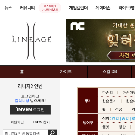
로스트아크
뉴스
커뮤니티
게임캘린더
게이머존
라이브/
기대평 이벤트
홈
가이드
스킬 DB
리니지2 인벤
한손검
한손마
로그인하고
출석보상
받으세요!
무기
한손둔기
한손
로그인
활
석궁
상의
(
경갑
|
중갑
|
회원가입
ID/PW 찾기
방어구
헬멧
장갑