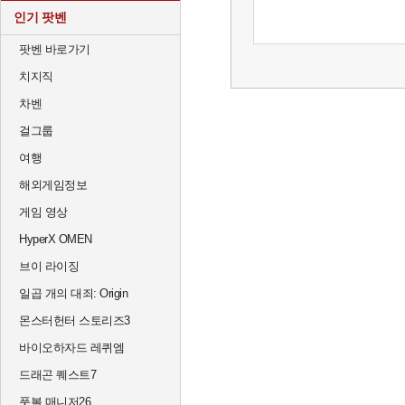
인기 팟벤
팟벤 바로가기
치지직
차벤
걸그룹
여행
해외게임정보
게임 영상
HyperX OMEN
브이 라이징
일곱 개의 대죄: Origin
몬스터헌터 스토리즈3
바이오하자드 레퀴엠
드래곤 퀘스트7
풋볼 매니저26