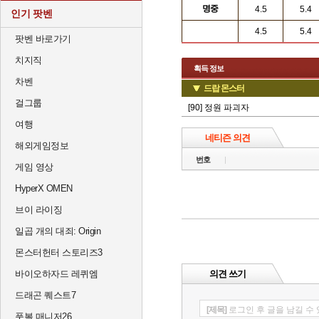
명중
4.5
5.4
인기 팟벤
4.5
5.4
팟벤 바로가기
치지직
획득 정보
차벤
드랍 몬스터
걸그룹
[90] 정원 파괴자
여행
네티즌 의견
해외게임정보
번호
게임 영상
HyperX OMEN
브이 라이징
일곱 개의 대죄: Origin
몬스터헌터 스토리즈3
바이오하자드 레퀴엠
의견 쓰기
드래곤 퀘스트7
[제목]
로그인 후 글을 남길 수
풋볼 매니저26