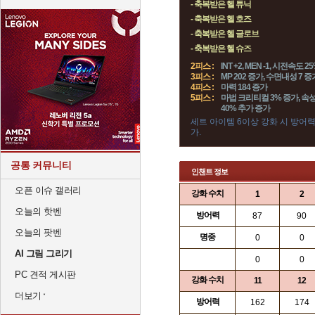
- 축복받은 헬 튜닉
- 축복받은 헬 호즈
- 축복받은 헬 글로브
- 축복받은 헬 슈즈
2피스 :
INT +2, MEN -1, 시전속도 
3피스 :
MP 202 증가, 수면내성 7 증
4피스 :
마력 184 증가
5피스 :
마법 크리티컬 3% 증가, 속성
40% 추가 증가
세트 아이템 6이상 강화 시 방어
가.
공통 커뮤니티
인챈트 정보
오픈 이슈 갤러리
강화 수치
1
2
오늘의 핫벤
방어력
87
90
오늘의 팟벤
명중
0
0
AI 그림 그리기
0
0
PC 견적 게시판
강화 수치
11
12
더보기
방어력
162
174