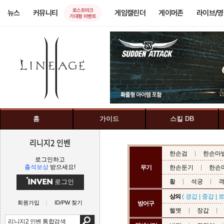
로스트아크
뉴스
커뮤니티
게임캘린더
게이머존
라이브/
기대평 이벤트
홈
가이드
스킬 DB
리니지2 인벤
한손검
한손마
로그인하고
출석보상
받으세요!
무기
한손둔기
한손
로그인
활
석궁
상의
(
경갑
|
중갑
|
회원가입
ID/PW 찾기
방어구
헬멧
장갑