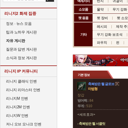
액세서리
반지
귀걸이
소모품
물약
무기 강화
리니지2 화제 집중
팻 용품
펫 장비
펫 소
정보 · 뉴스 모음
레시피
제작 주
팁과 노하우 게시판
기타
무기 강화 보조석
자유 게시판
파우치
핀
질문과 답변 게시판
소식과 정보 게시판
리니지 IP 커뮤니티
기본 정보
리니지 클래식 인벤
축복받은 헬 글로브
마법형
리니지 리마스터 인벤
장갑
리니지M 인벤
방어력 :
84
무게 :
510
리니지2M 인벤
<세트효과>
리니지W 인벤
- 축복받은 헬 서클릿
저니 오브 모나크 인벤