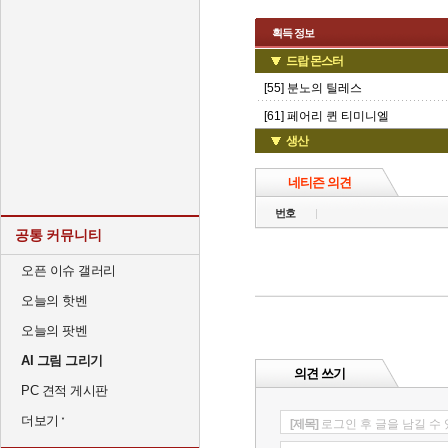
획득 정보
드랍 몬스터
[55] 분노의 틸레스
[61] 페어리 퀸 티미니엘
생산
네티즌 의견
번호
공통 커뮤니티
오픈 이슈 갤러리
오늘의 핫벤
오늘의 팟벤
AI 그림 그리기
의견 쓰기
PC 견적 게시판
더보기
[제목]
로그인 후 글을 남길 수