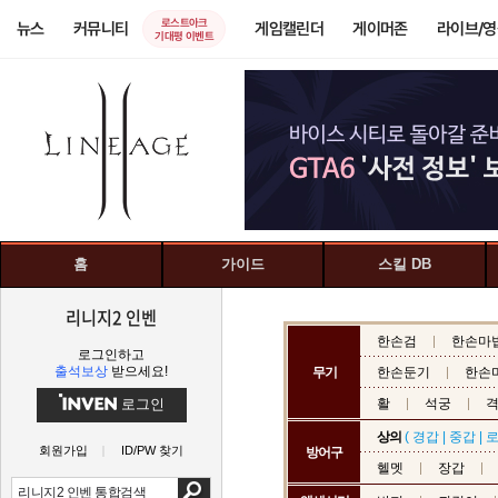
로스트아크
뉴스
커뮤니티
게임캘린더
게이머존
라이브/
기대평 이벤트
홈
가이드
스킬 DB
리니지2 인벤
한손검
한손마
로그인하고
출석보상
받으세요!
무기
한손둔기
한손
로그인
활
석궁
상의
(
경갑
|
중갑
|
회원가입
ID/PW 찾기
방어구
헬멧
장갑