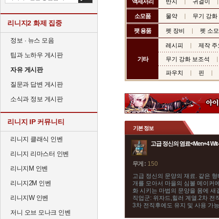
액세서리
반지
귀걸이
소모품
물약
무기 강화
리니지2 화제 집중
팻 용품
펫 장비
펫 소
정보 · 뉴스 모음
레시피
제작 주
팁과 노하우 게시판
기타
무기 강화 보조석
자유 게시판
파우치
핀
질문과 답변 게시판
소식과 정보 게시판
리니지 IP 커뮤니티
기본 정보
리니지 클래식 인벤
고급 정신의 염료<Men+4 Wit-
리니지 리마스터 인벤
무게 :
150
리니지M 인벤
고급 정신의 문양의 재료. 같은 형
리니지2M 인벤
개를 모아서 마을의 심볼 메이커에
화 시키는 마법의 문양을 몸에 새길
리니지W 인벤
직업군: 위자드,힐러 계열.2차 전
3차 전직후에도 유지 및 사용 가
저니 오브 모나크 인벤