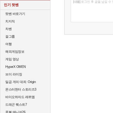
[내용]
로그인 후 글을 남길 수
인기 팟벤
팟벤 바로가기
치지직
차벤
걸그룹
여행
해외게임정보
게임 영상
HyperX OMEN
브이 라이징
일곱 개의 대죄: Origin
몬스터헌터 스토리즈3
바이오하자드 레퀴엠
드래곤 퀘스트7
풋볼 매니저26