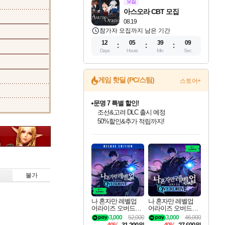
모집
아스오라 CBT 모집
08.19
참가자 모집까지 남은 기간
12
05
39
08
Days
Hours
Min
Sec
게임 핫딜 (PC/스팀)
스토어+
문명 7 특별 할인!
조선&고려 DLC 출시 예정
50%할인&추가 적립까지!
귀무자: 검의 길 예약 판매 중!
인벤게임즈 8월 특별 할인!
드래곤소드: 어웨이크닝 입점!
비스트 오브 리인카네이션 정식 출시!
커세어 코브 출시 기념 할인!
더 렐릭 퍼스트 가디언 정식 출시
베데스다 40주년 기념 할인 중!
마블 투혼 파이팅 소울즈 예약 판매 중!
캡콤 프렌차이즈 할인 진행 중!
캡콤 일부 상품 상시 할인
스타워즈 은하계 레이서
로블록스 기프트 카드 공식 입점
10% 할인과
인기 퍼블리셔 모음!
스팀으로 만나는 드래곤소드!
게임프릭 신작 IP
해적'섬'을 발전시키자!
설화x하드코어 액션!
베데스다의 명작들을
마블 히어로 총 출동&화려한 격투!
몬헌, 바하 등 인기 IP를
몬헌 와일즈 & 드래곤즈 도그마2
인벤게임즈에서 10% 추가 적립
Robux를 가장 안전하고
이니&베니 혜택까지!
최대 90% 할인가를 만나보세요!
네이버혜택과 함께 만나보세요!
네이버 혜택가와 함께 예약하세요!
할인&네이버혜택으로 만나보세요!
네이버페이 혜택과 만나보세요!
40주년 프로모션으로 만나보세요!
네이버 포인트 혜택까지!
할인가에 만나보세요!
일부 에디션 상시 할인!
혜택으로 예약 판매 중
편안하게 충전하세요
불가
나 혼자만 레벨업
나 혼자만 레벨업
어라이즈 오버드라
어라이즈 오버드라
이브 디럭스 에디션
이브 Solo Leveling A
3,000
52,000
3,000
46,000
Solo Leveling Arise
rise