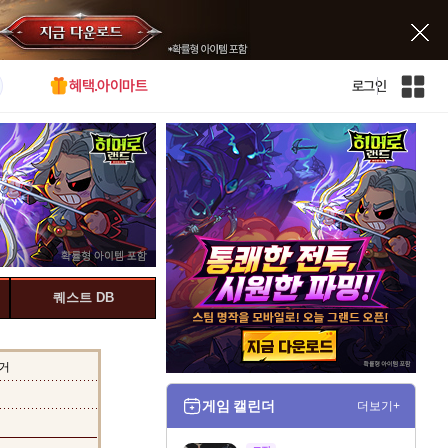
혜택.아이마트
로그인
인
벤
전
체
사
이
트
맵
퀘스트 DB
거
게임 캘린더
더보기+