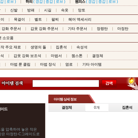
갑
|
로브
)
하의
(
경갑
|
중갑
|
로브
)
원피스
(
경갑
|
중갑
|
로브
)
갑
신발
방패
시길
속옷
망토
걸이
목걸이
벨트
팔찌
헤어 액세서리
 강화 주문서
갑옷 강화 주문서
기타 주문서
정령탄
마정탄
펫 소모품
작 주요 재료
생명의 돌
집혼석
속성석
조석
갑옷 강화 보조석
마법서
젬스톤
결정체
핀
마법 룬 클립
마법 장식
염료
기타 아이템
아이템 상세 정보
결정체
0개
집혼석
레이드
을 압축하여 놓은 작은
복받은 마정탄-C그레이드로