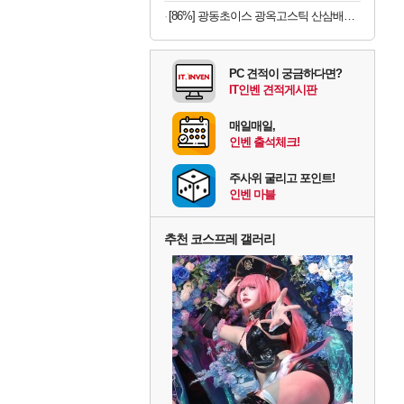
[86%] 광동초이스 광옥고스틱 산삼배양근, 10g, 30포, 1개
PC 견적이 궁금하다면?
IT인벤 견적게시판
매일매일,
인벤 출석체크!
주사위 굴리고 포인트!
인벤 마블
추천 코스프레 갤러리