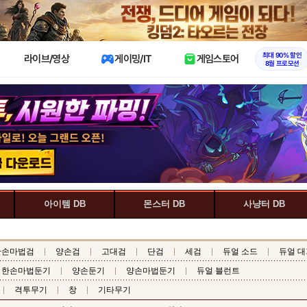
X
최대 90% 할인
라이브/영상
게이밍/IT
게임스토어
8월 프로모션
아이템 DB
몬스터 DB
사냥터 DB
한손마법검
양손검
고대검
단검
세검
듀얼 소드
듀얼 대
한손마법둔기
양손둔기
양손마법둔기
듀얼 블런트
격투무기
창
기타무기