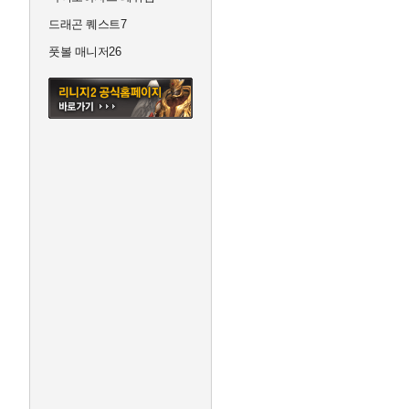
드래곤 퀘스트7
풋볼 매니저26