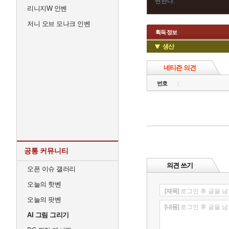
변한다.
리니지W 인벤
저니 오브 모나크 인벤
획득 정보
생산
네티즌 의견
번호
공통 커뮤니티
의견 쓰기
오픈 이슈 갤러리
오늘의 핫벤
[제목]
로그인 후 글을 남
오늘의 팟벤
[내용]
로그인 후 글을 남
AI 그림 그리기