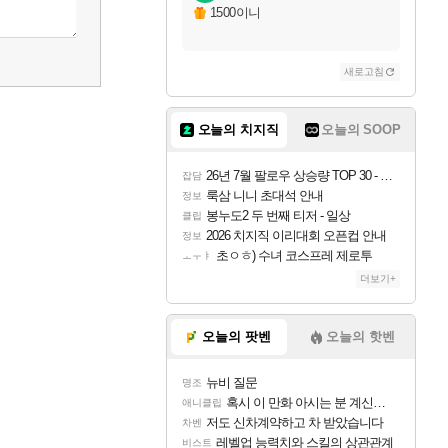
1500이니
새로고침
오늘의 치지직
오늘의 SOOP
26년 7월 팔로우 상승량 TOP 30 - 월간 치지직
잡담
룩삼 니니 초대석 안내
정보
봉누도2 두 번째 티저 - 일상
클립
2026 치지직 이리대회 오픈컵 안내
정보
초ㅇㅎ) 수녀 코스프레 제로투
ㅗㅜㅑ
더보기+
오늘의 팟벤
오늘의 핫벤
뉴비 질문
명조
혹시 이 만화 아시는 분 계신가요
애니클립
저도 신차계약하고 차 받았습니다
차벤
레벨업 능력치와 스킬의 상관관계
비스트