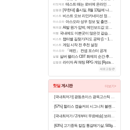
테스트 때는 로비에 온라인 기능이 있는데
리밋제로
[무한대] 출시일, 8월 13일에 나오나
섭컬겜
비스트 오브 리인카네이션 정보/공략글 모음
비스트
아스오라 성우 정보 및 출연작 모음
아스오라
AI발 원가 압박, 메인보드값 오르나
해외겜
국내에도 이쁜곳이 많은것 같습니다
여행
챕터별 길찾기/지도 공략 (1 ~ 12장)
비스트
게임 시작 전 추천 설정
비스트
「에린」 컨셉 포스터 공개
아스오라
실버 팰리스 CBT 화제의 순간·후기 모음
실팰
라이자 AI 채팅 RPG 게임 [RyzaChat: AI] 공개
섭컬겜
새로고침
핫딜
게시판
더보기+
[국내최저가] 광동초이스 광옥고스틱 산삼배양근 30포
[57%] 할리스 캡슐커피 시그니처 블렌드, 5g, 10개입, 10개
[국내최저가 / 2개부터 무료배송] 보라톡스 보라효소101 곡물발효효소 프로바이오틱스 30포
[63%] 고기중독 칼집 통갈매기살, 500g, 2팩