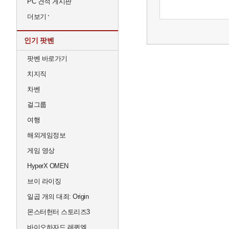
PC 견적 게시판
더보기
인기 팟벤
팟벤 바로가기
치지직
차벤
걸그룹
여행
해외게임정보
게임 영상
HyperX OMEN
브이 라이징
일곱 개의 대죄: Origin
몬스터헌터 스토리즈3
바이오하자드 레퀴엠