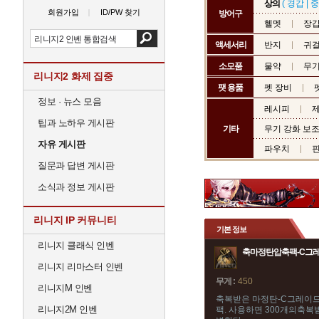
상의
(
경갑
|
중
회원가입
ID/PW 찾기
방어구
헬멧
장
액세서리
반지
귀
소모품
물약
무기
리니지2 화제 집중
팻 용품
펫 장비
정보 · 뉴스 모음
레시피
제
팁과 노하우 게시판
기타
무기 강화 보
자유 게시판
파우치
질문과 답변 게시판
소식과 정보 게시판
리니지 IP 커뮤니티
기본 정보
리니지 클래식 인벤
축마정탄압축팩-C그
리니지 리마스터 인벤
무게 :
450
리니지M 인벤
축복받은 마정탄-C그레이드
리니지2M 인벤
팩. 사용하면 300개의축