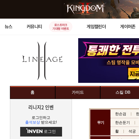
로스트아크
뉴스
커뮤니티
게임캘린더
게이머존
기대평 이벤트
홈
가이드
스킬 DB
리니지2 인벤
한손검
로그인하고
출석보상
받으세요!
무기
한손둔기
로그인
활
석궁