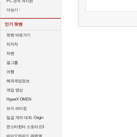
PC 견적 게시판
더보기
인기 팟벤
팟벤 바로가기
치지직
차벤
걸그룹
여행
해외게임정보
게임 영상
HyperX OMEN
브이 라이징
일곱 개의 대죄: Origin
몬스터헌터 스토리즈3
바이오하자드 레퀴엠