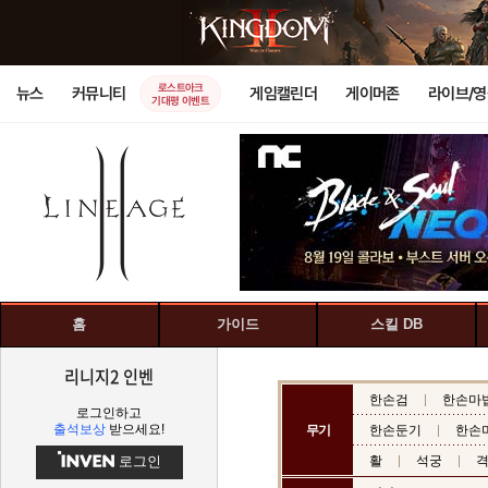
로스트아크
뉴스
커뮤니티
게임캘린더
게이머존
라이브/
기대평 이벤트
홈
가이드
스킬 DB
리니지2 인벤
한손검
한손마
로그인하고
출석보상
받으세요!
무기
한손둔기
한손
로그인
활
석궁