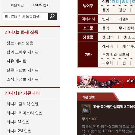
상의
(
경갑
|
중갑
|
회원가입
ID/PW 찾기
방어구
헬멧
장갑
액세서리
반지
귀걸이
소모품
물약
무기 강화
리니지2 화제 집중
팻 용품
펫 장비
펫 소
정보 · 뉴스 모음
레시피
제작 주
팁과 노하우 게시판
기타
무기 강화 보조석
자유 게시판
파우치
핀
질문과 답변 게시판
소식과 정보 게시판
리니지 IP 커뮤니티
기본 정보
리니지 클래식 인벤
고급 축마정탄압축팩-S그레
리니지 리마스터 인벤
무게 :
300
리니지M 인벤
축복받은 마정탄-S그레이드을 압
리니지2M 인벤
팩. 사용하면 1000개의축복받은