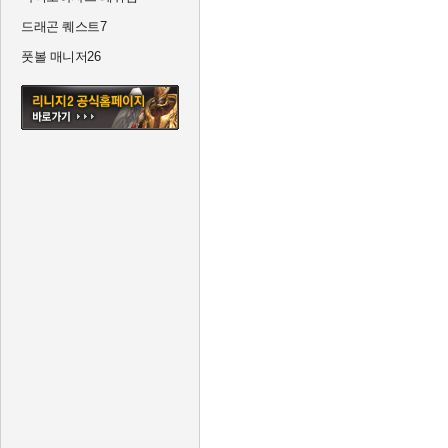
드래곤 퀘스트7
풋볼 매니저26