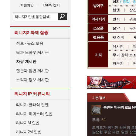
상의
(
경갑
|
중
회원가입
ID/PW 찾기
방어구
헬멧
장
액세서리
반지
귀
소모품
물약
무기
리니지2 화제 집중
팻 용품
펫 장비
정보 · 뉴스 모음
레시피
제
팁과 노하우 게시판
기타
무기 강화 보
자유 게시판
파우치
질문과 답변 게시판
소식과 정보 게시판
리니지 IP 커뮤니티
기본 정보
리니지 클래식 인벤
봉인된 악몽의 로브 원
리니지 리마스터 인벤
무게 :
60
리니지M 인벤
드워프가 봉인된 악몽의 로
리니지2M 인벤
필요한 주요 재료. 일반 상점