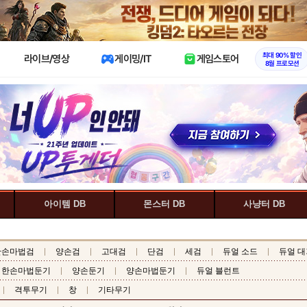
X
최대 90% 할인
라이브/영상
게이밍/IT
게임스토어
8월 프로모션
아이템 DB
몬스터 DB
사냥터 DB
한손마법검
양손검
고대검
단검
세검
듀얼 소드
듀얼 대
한손마법둔기
양손둔기
양손마법둔기
듀얼 블런트
격투무기
창
기타무기