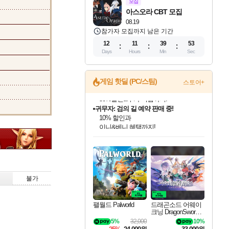
모집
아스오라 CBT 모집
08.19
참가자 모집까지 남은 기간
12
11
39
52
Days
Hours
Min
Sec
게임 핫딜 (PC/스팀)
스토어+
귀무자: 검의 길 예약 판매 중!
10% 할인과
이니&베니 혜택까지!
인벤게임즈 8월 특별 할인!
드래곤소드: 어웨이크닝 입점!
문명 7 특별 할인!
비스트 오브 리인카네이션 정식 출시!
커세어 코브 출시 기념 할인!
더 렐릭 퍼스트 가디언 정식 출시
베데스다 40주년 기념 할인 중!
마블 투혼 파이팅 소울즈 예약 판매 중!
캡콤 프렌차이즈 할인 진행 중!
캡콤 일부 상품 상시 할인
스타워즈 은하계 레이서
로블록스 기프트 카드 공식 입점
인기 퍼블리셔 모음!
스팀으로 만나는 드래곤소드!
조선&고려 DLC 출시 예정
게임프릭 신작 IP
해적'섬'을 발전시키자!
설화x하드코어 액션!
베데스다의 명작들을
마블 히어로 총 출동&화려한 격투!
몬헌, 바하 등 인기 IP를
몬헌 와일즈 & 드래곤즈 도그마2
인벤게임즈에서 10% 추가 적립
Robux를 가장 안전하고
최대 90% 할인가를 만나보세요!
네이버혜택과 함께 만나보세요!
50%할인&추가 적립까지!
네이버 혜택가와 함께 예약하세요!
할인&네이버혜택으로 만나보세요!
네이버페이 혜택과 만나보세요!
40주년 프로모션으로 만나보세요!
네이버 포인트 혜택까지!
할인가에 만나보세요!
일부 에디션 상시 할인!
혜택으로 예약 판매 중
편안하게 충전하세요
불가
팰월드 Palworld
드래곤소드 어웨이
크닝 DragonSword A
wakening
5%
32,000
10%