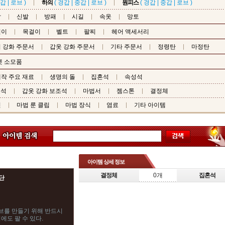
갑
|
로브
)
하의
(
경갑
|
중갑
|
로브
)
원피스
(
경갑
|
중갑
|
로브
)
갑
신발
방패
시길
속옷
망토
걸이
목걸이
벨트
팔찌
헤어 액세서리
 강화 주문서
갑옷 강화 주문서
기타 주문서
정령탄
마정탄
펫 소모품
작 주요 재료
생명의 돌
집혼석
속성석
조석
갑옷 강화 보조석
마법서
젬스톤
결정체
핀
마법 룬 클립
마법 장식
염료
기타 아이템
아이템 상세 정보
결정체
0개
집혼석
단
브를 만들기 위해 반드시
에도 팔 수 있다.