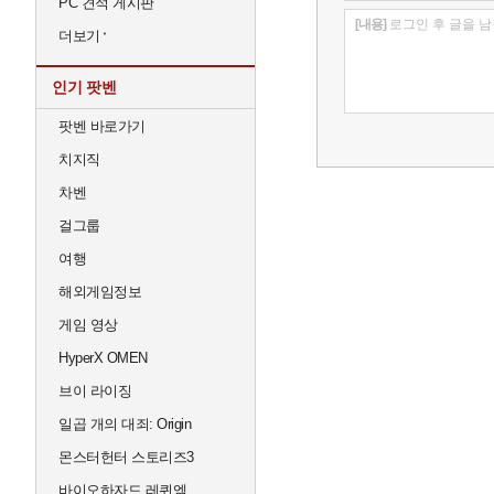
PC 견적 게시판
[내용]
로그인 후 글을 남
더보기
인기 팟벤
팟벤 바로가기
치지직
차벤
걸그룹
여행
해외게임정보
게임 영상
HyperX OMEN
브이 라이징
일곱 개의 대죄: Origin
몬스터헌터 스토리즈3
바이오하자드 레퀴엠