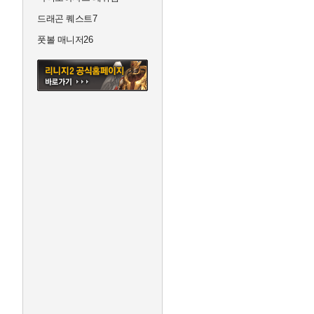
드래곤 퀘스트7
풋볼 매니저26