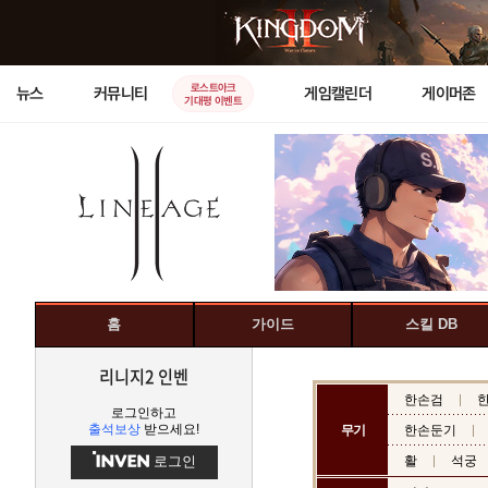
로스트아크
뉴스
커뮤니티
게임캘린더
게이머존
기대평 이벤트
홈
가이드
스킬 DB
리니지2 인벤
한손검
로그인하고
출석보상
받으세요!
무기
한손둔기
로그인
활
석궁