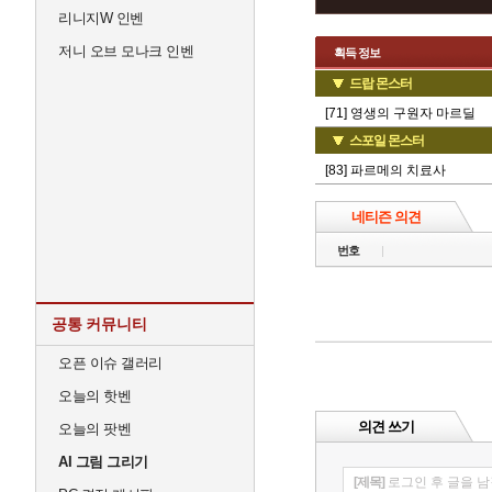
리니지W 인벤
저니 오브 모나크 인벤
획득 정보
드랍 몬스터
[71] 영생의 구원자 마르딜
스포일 몬스터
[83] 파르메의 치료사
네티즌 의견
번호
공통 커뮤니티
오픈 이슈 갤러리
오늘의 핫벤
의견 쓰기
오늘의 팟벤
AI 그림 그리기
[제목]
로그인 후 글을 남