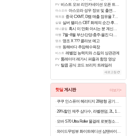
비스트 오브 리인카네이션 오픈 트레일러
PV
아스오라 성우 정보 및 출연작 모음
아스오라
중국 CXMT, D램 매출 점유율 7%…글로벌 4위로 부상
해외겜
실버 팰리스 CBT 화제의 순간·후기 모음
실팰
혹시 이 만화 아시는 분 계신가요
애니클립
7월~8월 부산-단양-충주-울진 다녀왔어요~
여행
명조 X ??? 콜라보 예고
명조
동해바다 추암해수욕장
여행
레벨업 능력치와 스킬의 상관관계
비스트
툼레이더 레가시 퍼즐과 함정 영상
PV
탈콥 공식 코드 브리치 트레일러
PV
새로고침
핫딜
게시판
더보기+
쿠쿠 인스퓨어 헤리티지 28평형 공기청정기 AC-28AHNL20FNW
29%할인 제주 삼다수, 라벨랜덤, 2L, 18개
모바 S70 Ultra Roller 물걸레 로봇청소기 RGB AI 센서 온수 자동세척
와이드무빙뷰 화이트에디션 삼탠바이미V3 셋트 QLED 109cm(43인치) UHD 4K 스마트 이동식 TV 유압식 높이조절 중소바이미 자가설치