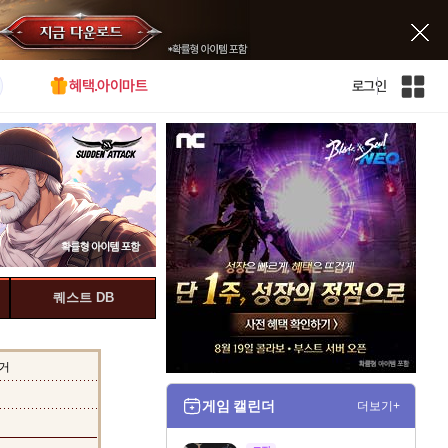
혜택.아이마트
로그인
인
벤
전
체
사
이
트
맵
퀘스트 DB
거
게임 캘린더
더보기+