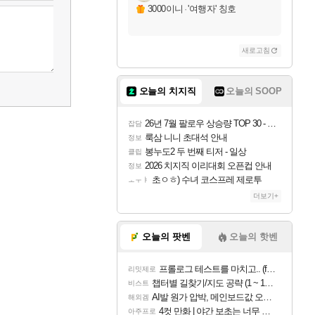
3000이니
·
'여행자' 칭호
새로고침
오늘의 치지직
오늘의 SOOP
26년 7월 팔로우 상승량 TOP 30 - 월간 치지직
잡담
룩삼 니니 초대석 안내
정보
봉누도2 두 번째 티저 - 일상
클립
2026 치지직 이리대회 오픈컵 안내
정보
초ㅇㅎ) 수녀 코스프레 제로투
ㅗㅜㅑ
더보기+
오늘의 팟벤
오늘의 핫벤
프롤로그 테스트를 마치고.. (feat. 리아)
리밋제로
챕터별 길찾기/지도 공략 (1 ~ 12장)
비스트
AI발 원가 압박, 메인보드값 오르나
해외겜
4컷 만화 | 야간 보초는 너무 힘들어
아주프로