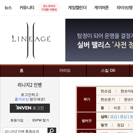
로스트아크
뉴스
커뮤니티
게임캘린더
게이머존
라이브/
기대평 이벤트
홈
가이드
스킬 DB
리니지2 인벤
한손검
한손마
로그인하고
출석보상
받으세요!
무기
한손둔기
한손
로그인
활
석궁
상의
(
경갑
|
중갑
|
회원가입
ID/PW 찾기
방어구
헬멧
장갑