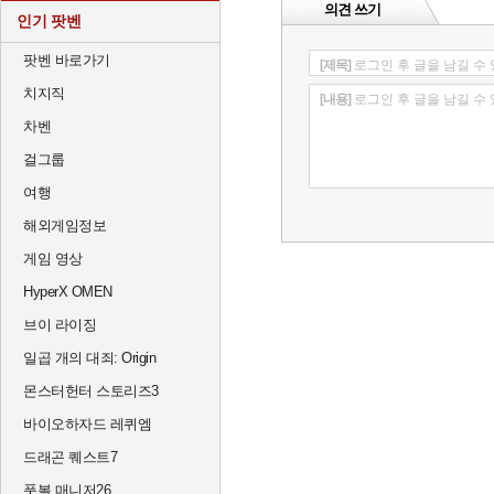
의견 쓰기
인기 팟벤
팟벤 바로가기
[제목]
로그인 후 글을 남길 수
치지직
[내용]
로그인 후 글을 남길 수
차벤
걸그룹
여행
해외게임정보
게임 영상
HyperX OMEN
브이 라이징
일곱 개의 대죄: Origin
몬스터헌터 스토리즈3
바이오하자드 레퀴엠
드래곤 퀘스트7
풋볼 매니저26