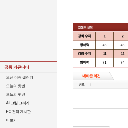
인챈트 정보
강화 수치
1
2
방어력
45
46
강화 수치
11
12
방어력
71
74
공통 커뮤니티
네티즌 의견
오픈 이슈 갤러리
번호
오늘의 핫벤
오늘의 팟벤
AI 그림 그리기
PC 견적 게시판
더보기