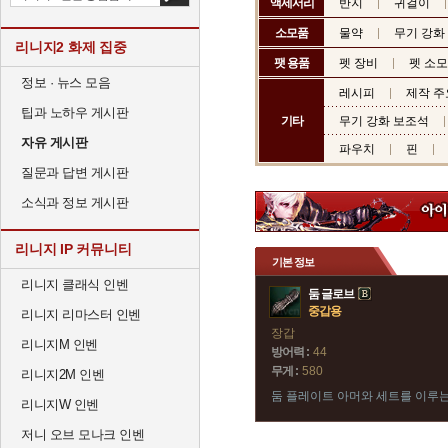
액세서리
반지
귀걸이
소모품
물약
무기 강화
리니지2 화제 집중
팻 용품
펫 장비
펫 소
정보 · 뉴스 모음
레시피
제작 주
팁과 노하우 게시판
기타
무기 강화 보조석
자유 게시판
파우치
핀
질문과 답변 게시판
소식과 정보 게시판
리니지 IP 커뮤니티
기본 정보
리니지 클래식 인벤
둠 글로브
중갑용
리니지 리마스터 인벤
장갑
리니지M 인벤
방어력 :
44
무게 :
580
리니지2M 인벤
둠 플레이트 아머와 세트를 이루
리니지W 인벤
저니 오브 모나크 인벤