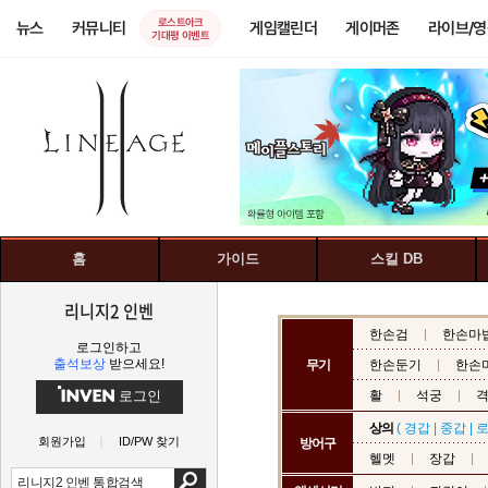
로스트아크
뉴스
커뮤니티
게임캘린더
게이머존
라이브/
기대평 이벤트
홈
가이드
스킬 DB
리니지2 인벤
한손검
한손마
로그인하고
출석보상
받으세요!
무기
한손둔기
한손
로그인
활
석궁
상의
(
경갑
|
중갑
|
회원가입
ID/PW 찾기
방어구
헬멧
장갑