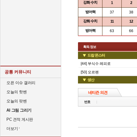
강화 수치
1
2
방어력
37
38
강화 수치
11
12
방어력
63
66
획득 정보
드랍 몬스터
[44] 부식수 레피로
공통 커뮤니티
[50] 오르펜
생산
오픈 이슈 갤러리
오늘의 핫벤
네티즌 의견
오늘의 팟벤
번호
AI 그림 그리기
PC 견적 게시판
더보기