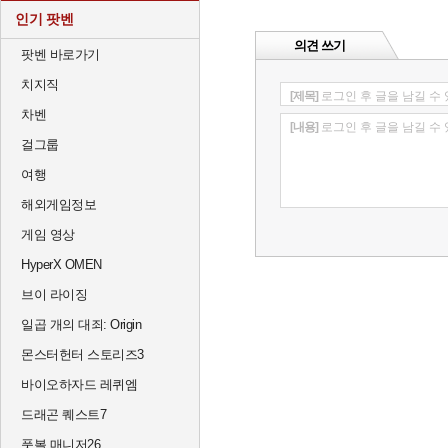
인기 팟벤
의견 쓰기
팟벤 바로가기
치지직
[제목]
로그인 후 글을 남길 수
차벤
[내용]
로그인 후 글을 남길 수
걸그룹
여행
해외게임정보
게임 영상
HyperX OMEN
브이 라이징
일곱 개의 대죄: Origin
몬스터헌터 스토리즈3
바이오하자드 레퀴엠
드래곤 퀘스트7
풋볼 매니저26