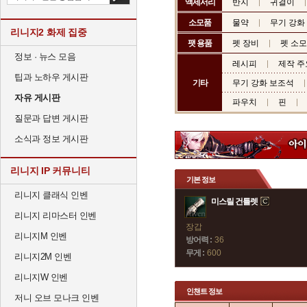
액세서리
반지
귀걸이
소모품
물약
무기 강화
리니지2 화제 집중
팻 용품
펫 장비
펫 소
정보 · 뉴스 모음
레시피
제작 주
팁과 노하우 게시판
기타
무기 강화 보조석
자유 게시판
파우치
핀
질문과 답변 게시판
소식과 정보 게시판
리니지 IP 커뮤니티
기본 정보
리니지 클래식 인벤
미스릴 건틀렛
리니지 리마스터 인벤
장갑
리니지M 인벤
방어력 :
36
무게 :
600
리니지2M 인벤
리니지W 인벤
인챈트 정보
저니 오브 모나크 인벤