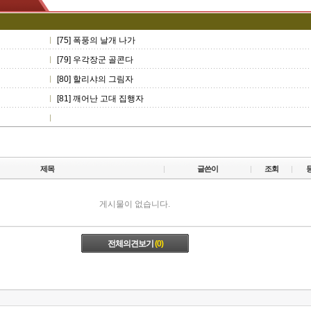
[75] 폭풍의 날개 나가
[79] 우각장군 골콘다
[80] 할리샤의 그림자
[81] 깨어난 고대 집행자
제목
글쓴이
조회
게시물이 없습니다.
전체의견보기
(0)