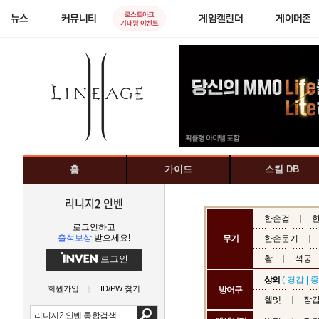
로스트아크
뉴스
커뮤니티
게임캘린더
게이머존
기대평 이벤트
홈
가이드
스킬 DB
리니지2 인벤
한손검
로그인하고
출석보상
받으세요!
무기
한손둔기
로그인
활
석궁
상의
(
경갑
|
중
회원가입
ID/PW 찾기
방어구
헬멧
장