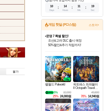
참가자 모집까지 남은 기간
10
14
11
18
Days
Hours
Min
Sec
게임 핫딜 (PC/스팀)
스토어+
문명 7 특별 할인!
조선&고려 DLC 출시 예정
50%할인&추가 적립까지!
인벤게임즈 8월 특별 할인!
드래곤소드: 어웨이크닝 입점!
마블 투혼 파이팅 소울즈 정식출시!
귀무자: 검의 길 예약 판매 중!
비스트 오브 리인카네이션 정식 출시!
커세어 코브 출시 기념 할인!
더 렐릭 퍼스트 가디언 정식 출시
베데스다 40주년 기념 할인 중!
캡콤 프렌차이즈 할인 진행 중!
캡콤 일부 상품 상시 할인
스타워즈 은하계 레이서
로블록스 기프트 카드 공식 입점
인기 퍼블리셔 모음!
스팀으로 만나는 드래곤소드!
마블 히어로 총 출동&화려한 격투!
10% 할인과
게임프릭 신작 IP
해적'섬'을 발전시키자!
설화x하드코어 액션!
베데스다의 명작들을
몬헌, 바하 등 인기 IP를
몬헌 와일즈 & 드래곤즈 도그마2
인벤게임즈에서 10% 추가 적립
Robux를 가장 안전하고
최대 90% 할인가를 만나보세요!
네이버혜택과 함께 만나보세요!
네이버 포인트 혜택까지!
이니&베니 혜택까지!
네이버 혜택가와 함께 예약하세요!
할인&네이버혜택으로 만나보세요!
네이버페이 혜택과 만나보세요!
40주년 프로모션으로 만나보세요!
할인가에 만나보세요!
일부 에디션 상시 할인!
혜택으로 예약 판매 중
편안하게 충전하세요
불가
팰월드 Palworld
옥토패스 트래블러
II Octopath Traveler I
I
5%
32,000
49,800
25%
24,000원
70%
14,940원