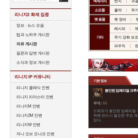
액세서리
반지
귀
소모품
물약
무기
리니지2 화제 집중
팻 용품
펫 장비
정보 · 뉴스 모음
레시피
제
팁과 노하우 게시판
기타
무기 강화 보
자유 게시판
파우치
질문과 답변 게시판
소식과 정보 게시판
리니지 IP 커뮤니티
기본 정보
리니지 클래식 인벤
봉인된 임페리얼 크루
리니지 리마스터 인벤
무게 :
60
리니지M 인벤
드워프가 봉인된 임페리얼 
리니지2M 인벤
위해 반드시 필요한 주요 재
있다.
리니지W 인벤
저니 오브 모나크 인벤