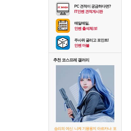
PC 견적이 궁금하다면?
IT인벤 견적게시판
매일매일,
인벤 출석체크!
주사위 굴리고 포인트!
인벤 마블
추천 코스프레 갤러리
승리의 여신: 니케 기묭묭지 아르카나: 포