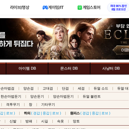
최대 90% 할인
라이브/영상
게이밍/IT
게임스토어
8월 프로모션
아이템 DB
몬스터 DB
사냥터 DB
한손마법검
양손검
고대검
단검
세검
듀얼 소드
듀얼 대
한손마법둔기
양손둔기
양손마법둔기
듀얼 블런트
격투무기
창
기타무기
갑
|
로브
)
하의
(
경갑
|
중갑
|
로브
)
원피스
(
경갑
|
중갑
|
로브
)
갑
신발
방패
시길
속옷
망토