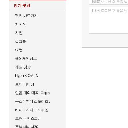
[제목]
로그인 후 글을 남
인기 팟벤
[내용]
로그인 후 글을 남
팟벤 바로가기
치지직
차벤
걸그룹
여행
해외게임정보
게임 영상
HyperX OMEN
브이 라이징
일곱 개의 대죄: Origin
몬스터헌터 스토리즈3
바이오하자드 레퀴엠
드래곤 퀘스트7
풋볼 매니저26