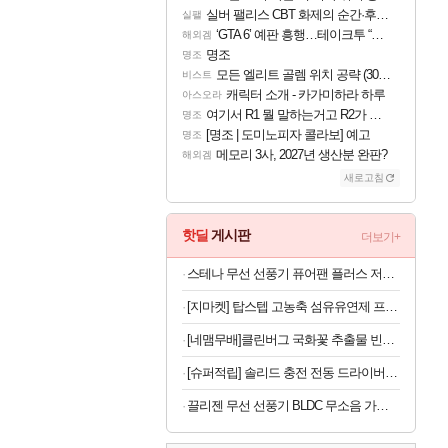
실버 팰리스 CBT 화제의 순간·후기 모음
실팰
‘GTA 6’ 예판 흥행…테이크투 “내부 예상 크게 넘어”
해외겜
명조
명조
모든 엘리트 골렘 위치 공략 (30개) - 방랑 결투가
비스트
캐릭터 소개 - 카가미하라 하루
아스오라
여기서 R1 뭘 말하는거고 R2가 뭘말하는걸까요?
명조
[명조 | 도미노피자 콜라보] 예고
명조
메모리 3사, 2027년 생산분 완판?
해외겜
새로고침
핫딜
게시판
더보기+
스테나 무선 선풍기 퓨어팬 플러스 저소음 BLDC 가정용 아기 신생아
[지마켓] 탑스텝 고농축 섬유유연제 프루티플로럴 3.05L x 3통
[네맴무배]클린버그 국화꽃 추출물 빈대 초파리 피레트린 퇴치약 베드버그 벌레 퇴치제 좀벌레
[슈퍼적립] 솔리드 충전 전동 드라이버 드릴 가정용 미니 소형 무선 세트 스크류 S-MD40
끌리젠 무선 선풍기 BLDC 무소음 가정용 스탠드형