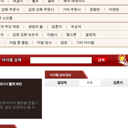
걸이
목걸이
벨트
팔찌
헤어 액세서리
 강화 주문서
갑옷 강화 주문서
기타 주문서
정령탄
마정탄
펫 소모품
작 주요 재료
생명의 돌
집혼석
속성석
조석
갑옷 강화 보조석
마법서
젬스톤
결정체
핀
마법 룬 클립
마법 장식
염료
기타 아이템
아이템 상세 정보
결정체
0개
집혼석
세이더 헬멧 패턴
크루세이더 헬멧을 만들기
료. 일반 상점에도 팔 수