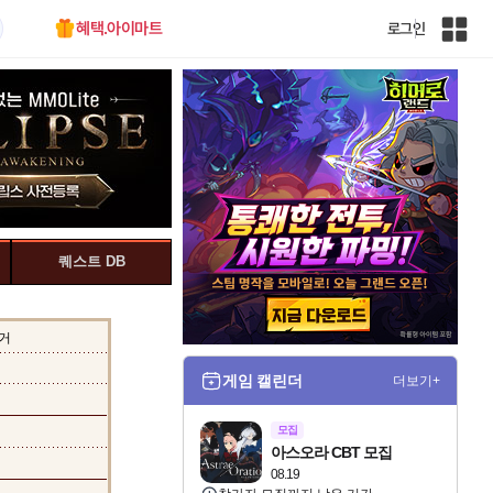
혜택.아이마트
로그인
인
벤
전
체
사
이
트
맵
퀘스트 DB
거
게임 캘린더
더보기+
모집
아스오라 CBT 모집
08.19