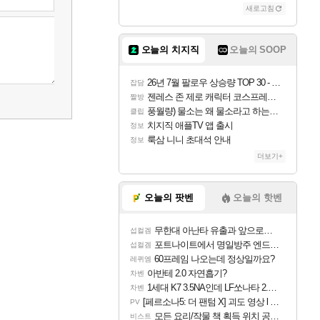
새로고침
오늘의 치지직
오늘의 SOOP
26년 7월 팔로우 상승량 TOP 30 - 월간 치지직
잡담
젠레스 존 제로 캐릭터 코스프레한 꽁주
짤방
풍월량) 물소는 왜 물소라고 하는거야? 아! 그만 ㅋㅋ
클립
치지직 애플TV 앱 출시
정보
룩삼 니니 초대석 안내
정보
더보기+
오늘의 팟벤
오늘의 핫벤
무한대 아난타 유출과 앞으로의 예상 (루머)
섭컬겜
포트나이트에서 명일방주 엔드필드 [펠리카] 판매 예정
섭컬겜
60프레임 나오는데 정상일까요?
레퀴엠
아반테 2.0 자연흡기?
차벤
1세대 K7 3.5NA인데 LF쏘나타 2.0NA 기변하면 유류비 절약이 얼마나 될까요..?
차벤
[페르소나5: 더 팬텀 X] 괴도 영상 l 타카마키 안·댄싱 스타
PV
모든 요리/작물 책 획득 위치 공략 (36개) - 미식가 도전과제
비스트