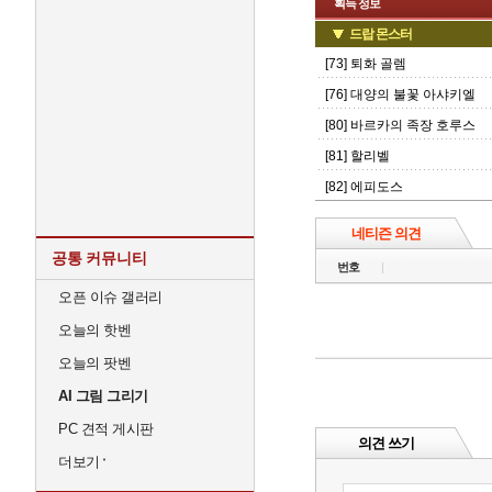
획득 정보
드랍 몬스터
[73] 퇴화 골렘
[76] 대양의 불꽃 아샤키엘
[80] 바르카의 족장 호루스
[81] 할리벨
[82] 에피도스
네티즌 의견
공통 커뮤니티
번호
오픈 이슈 갤러리
오늘의 핫벤
오늘의 팟벤
AI 그림 그리기
PC 견적 게시판
의견 쓰기
더보기