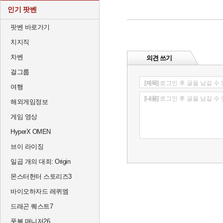
인기 팟벤
팟벤 바로가기
치지직
차벤
의견 쓰기
걸그룹
[제목]
로그인 후 글을 남길 수
여행
[내용]
로그인 후 글을 남길 수
해외게임정보
게임 영상
HyperX OMEN
브이 라이징
일곱 개의 대죄: Origin
몬스터헌터 스토리즈3
바이오하자드 레퀴엠
드래곤 퀘스트7
풋볼 매니저26