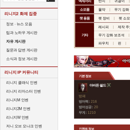
액세서리
반지
귀걸이
소모품
물약
무기 강화
리니지2 화제 집중
팻 용품
펫 장비
펫 소
정보 · 뉴스 모음
레시피
제작 주
팁과 노하우 게시판
기타
무기 강화 보조석
자유 게시판
파우치
핀
질문과 답변 게시판
소식과 정보 게시판
리니지 IP 커뮤니티
기본 정보
리니지 클래식 인벤
아바돈 쉴드
리니지 리마스터 인벤
방패
리니지M 인벤
방어력 :
216
방어성공 :
20
리니지2M 인벤
무게 :
1210
리니지W 인벤
저니 오브 모나크 인벤
인챈트 정보