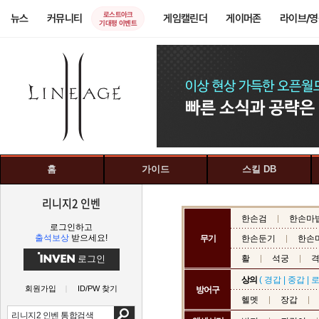
로스트아크
뉴스
커뮤니티
게임캘린더
게이머존
라이브/
기대평 이벤트
홈
가이드
스킬 DB
리니지2 인벤
한손검
한손마
로그인하고
출석보상
받으세요!
무기
한손둔기
한손
로그인
활
석궁
상의
(
경갑
|
중갑
|
회원가입
ID/PW 찾기
방어구
헬멧
장갑