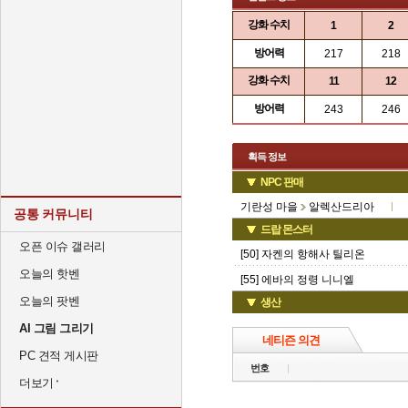
강화 수치
1
2
방어력
217
218
강화 수치
11
12
방어력
243
246
획득 정보
NPC 판매
기란성 마을
알렉산드리아
공통 커뮤니티
드랍 몬스터
오픈 이슈 갤러리
[50] 자켄의 항해사 틸리온
오늘의 핫벤
[55] 에바의 정령 니니엘
오늘의 팟벤
생산
AI 그림 그리기
네티즌 의견
PC 견적 게시판
번호
더보기