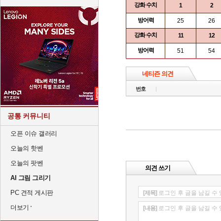
강화 수치
1
2
방어력
25
26
강화 수치
11
12
방어력
51
54
네티즌 의견
번호
공통 커뮤니티
오픈 이슈 갤러리
오늘의 핫벤
오늘의 팟벤
의견 쓰기
AI 그림 그리기
PC 견적 게시판
[제목]
로그인 후 글을 남길 수
더보기
[내용]
로그인 후 글을 남길 수