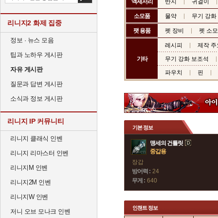
액세서리
반지
귀걸이
소모품
물약
무기 강화
리니지2 화제 집중
팻 용품
펫 장비
펫 소
정보 · 뉴스 모음
레시피
제작 주
팁과 노하우 게시판
기타
무기 강화 보조석
자유 게시판
파우치
핀
질문과 답변 게시판
소식과 정보 게시판
리니지 IP 커뮤니티
기본 정보
리니지 클래식 인벤
맹세의 건틀릿
중갑용
리니지 리마스터 인벤
장갑
리니지M 인벤
방어력 :
24
무게 :
640
리니지2M 인벤
리니지W 인벤
인챈트 정보
저니 오브 모나크 인벤