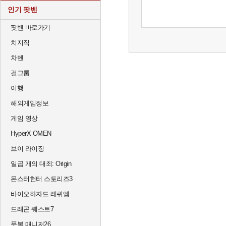
인기 팟벤
팟벤 바로가기
치지직
차벤
걸그룹
여행
해외게임정보
게임 영상
HyperX OMEN
브이 라이징
일곱 개의 대죄: Origin
몬스터헌터 스토리즈3
바이오하자드 레퀴엠
드래곤 퀘스트7
풋볼 매니저26