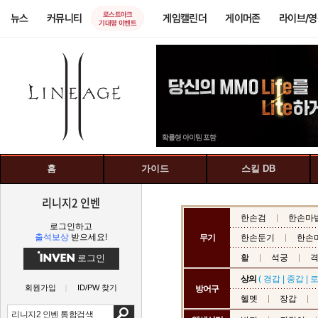
로스트아크
뉴스
커뮤니티
게임캘린더
게이머존
라이브/
기대평 이벤트
홈
가이드
스킬 DB
리니지2 인벤
한손검
한손마
로그인하고
출석보상
받으세요!
무기
한손둔기
한손
로그인
활
석궁
상의
(
경갑
|
중갑
|
회원가입
ID/PW 찾기
방어구
헬멧
장갑