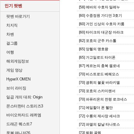
인기 팟벤
[58] 에바의 수호자 밀레누
[60] 수중정원 가디언 3호기
팟벤 바로가기
[60] 거인 신상의 수호자 카룸
치지직
[60] 타이크의 대군장 아라크
차벤
[62] 포효의 군주 카스톨
걸그룹
[65] 앙헬의 맹호왕
여행
[65] 가고일로드 타이폰
해외게임정보
[67] 케르논의 충복 켈로네
게임 영상
[70] 비스트로드 베헤모스
HyperX OMEN
[70] 광휘의 불꽃 바라키엘
브이 라이징
[70] 포효의 스카이랜서
일곱 개의 대죄: Origin
[70] 파퓨리온의 전령 로크네스
몬스터헌터 스토리즈3
[71] 에일할더 폰 헬만
바이오하자드 레퀴엠
[72] 수룡의 제사장 세샤크
드래곤 퀘스트7
[72] 파멸의 칼날 타나토스
풋볼 매니저26
[73] 퇴화 골렘