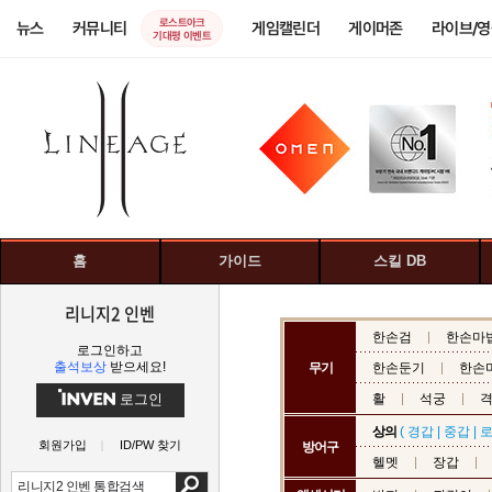
로스트아크
뉴스
커뮤니티
게임캘린더
게이머존
라이브/
기대평 이벤트
홈
가이드
스킬 DB
리니지2 인벤
한손검
한손마
로그인하고
출석보상
받으세요!
무기
한손둔기
한손
로그인
활
석궁
상의
(
경갑
|
중갑
|
회원가입
ID/PW 찾기
방어구
헬멧
장갑