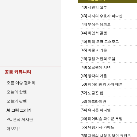
[40] 샤먼킹 셀루
[43] 대지의 수호자 파나센
[44] 부식수 레피로
[44] 화염석 골렘
[45] 티막 오크 고스모그
[45] 마물 시리온
[45] 강철 거인의 토템
[48] 오르펜의 시녀
공통 커뮤니티
[49] 망각의 거울
오픈 이슈 갤러리
[50] 페어리퀸의 사자 베른
오늘의 핫벤
[52] 도굴꾼 킴
오늘의 팟벤
[53] 아트라이반
AI 그림 그리기
[54] 유니콘 파니엘
[55] 페어리숲 파수꾼 루엘
PC 견적 게시판
[55] 유령기사 카베드
더보기
[55] 자켄의 사형 집행인 크란츠