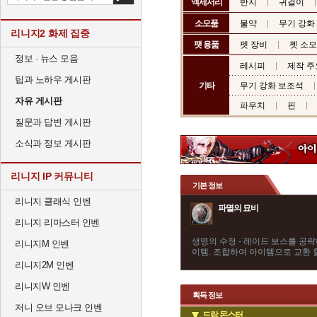
액세서리
반지
귀걸이
소모품
물약
무기 강화
리니지2 화제 집중
팻 용품
펫 장비
펫 소
정보 · 뉴스 모음
레시피
제작 주
팁과 노하우 게시판
기타
무기 강화 보조석
자유 게시판
파우치
핀
질문과 답변 게시판
소식과 정보 게시판
리니지 IP 커뮤니티
기본 정보
리니지 클래식 인벤
파멸의 묘비
리니지 리마스터 인벤
생명의 수정 - 레이드 보스를 공략
리니지M 인벤
이템. 조합하여 아이템으로 교환 할
리니지2M 인벤
리니지W 인벤
획득 정보
저니 오브 모나크 인벤
드랍 몬스터