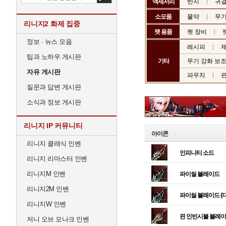
액세서리
반지
귀
소모품
물약
무기
리니지2 화제 집중
팻 용품
펫 장비
정보 · 뉴스 모음
레시피
제
팁과 노하우 게시판
기타
무기 강화 보
자유 게시판
파우치
질문과 답변 게시판
소식과 정보 게시판
리니지 IP 커뮤니티
아이콘
리니지 클래식 인벤
인피니티 소드
리니지 리마스터 인벤
리니지M 인벤
파이씰 블레이드
리니지2M 인벤
파이씰 블레이드 {
리니지W 인벤
핀 인빈시블 블레
저니 오브 모나크 인벤