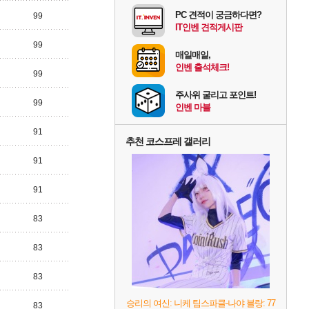
PC 견적이 궁금하다면?
99
IT인벤 견적게시판
99
매일매일,
인벤 출석체크!
99
주사위 굴리고 포인트!
99
인벤 마블
91
추천 코스프레 갤러리
91
91
83
83
83
승리의 여신: 니케 팀스파클-나야 블랑: 77
83