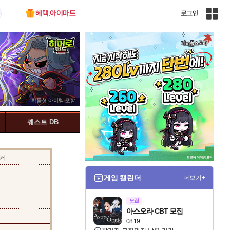
혜택.아이마트
로그인
인
벤
전
체
사
이
트
맵
퀘스트 DB
거
게임 캘린더
더보기+
모집
아스오라 CBT 모집
08.19