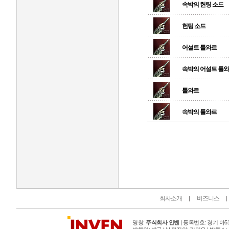
속박의 헌팅 소드
헌팅 소드
어설트 툴와르
속박의 어설트 툴
툴와르
속박의 툴와르
인벤 공식 미디어 파트너 및 제휴 파트너
회사소개
비즈니스
명칭:
주식회사 인벤
| 등록번호: 경기 아515