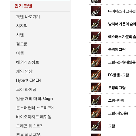
인기 팟벤
다이너스티 고대검
팟벤 바로가기
발터너 가문의 슬
치지직
차벤
에스터스 가문의 
걸그룹
속박의 그람
여행
해외게임정보
그람 - 전격 {대인용
게임 영상
PC방 용 - 그람
HyperX OMEN
우정의 그람
브이 라이징
일곱 개의 대죄: Origin
그람 - 전격
몬스터헌터 스토리즈3
그람 {대인용}
바이오하자드 레퀴엠
드래곤 퀘스트7
그람
풋볼 매니저26