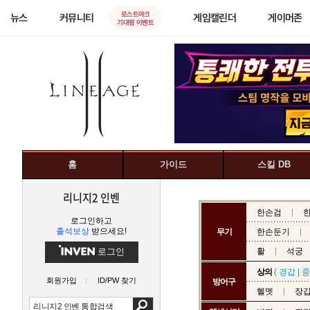
로스트아크
뉴스
커뮤니티
게임캘린더
게이머존
기대평 이벤트
홈
가이드
스킬 DB
리니지2 인벤
한손검
로그인하고
출석보상
받으세요!
무기
한손둔기
로그인
활
석궁
상의
(
경갑
|
중
회원가입
ID/PW 찾기
방어구
헬멧
장