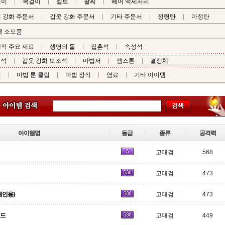
걸이
목걸이
벨트
팔찌
헤어 액세서리
 강화 주문서
갑옷 강화 주문서
기타 주문서
정령탄
마정탄
펫 소모품
작 주요 재료
생명의 돌
집혼석
속성석
조석
갑옷 강화 보조석
마법서
젬스톤
결정체
핀
마법 룬 클립
마법 장식
염료
기타 아이템
아이템명
등급
종류
공격력
고대검
568
고대검
473
대인용}
고대검
473
이드
고대검
449