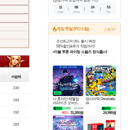
참가자 모집까지 남은 기간
11
08
24
52
Days
Hours
Min
Sec
게임 핫딜 (PC/스팀)
스토어+
마블 투혼 파이팅 소울즈 정식출시!
마블 히어로 총 출동&화려한 격투!
네이버 포인트 혜택까지!
인벤게임즈 8월 특별 할인!
드래곤소드: 어웨이크닝 입점!
문명 7 특별 할인!
귀무자: 검의 길 예약 판매 중!
비스트 오브 리인카네이션 정식 출시!
커세어 코브 출시 기념 할인!
더 렐릭 퍼스트 가디언 정식 출시
베데스다 40주년 기념 할인 중!
캡콤 프렌차이즈 할인 진행 중!
캡콤 일부 상품 상시 할인
스타워즈 은하계 레이서
로블록스 기프트 카드 공식 입점
인기 퍼블리셔 모음!
스팀으로 만나는 드래곤소드!
조선&고려 DLC 출시 예정
10% 할인과
게임프릭 신작 IP
해적'섬'을 발전시키자!
설화x하드코어 액션!
베데스다의 명작들을
몬헌, 바하 등 인기 IP를
몬헌 와일즈 & 드래곤즈 도그마2
인벤게임즈에서 10% 추가 적립
Robux를 가장 안전하고
최대 90% 할인가를 만나보세요!
네이버혜택과 함께 만나보세요!
50%할인&추가 적립까지!
이니&베니 혜택까지!
네이버 혜택가와 함께 예약하세요!
할인&네이버혜택으로 만나보세요!
네이버페이 혜택과 만나보세요!
40주년 프로모션으로 만나보세요!
할인가에 만나보세요!
일부 에디션 상시 할인!
혜택으로 예약 판매 중
편안하게 충전하세요
마법력
230
나 혼자만 레벨업
덴샤어택 Denshatta
192
어라이즈 오버드라
ck
이브 디럭스 에디션
3,000
52,000
5%
Solo Leveling Arise
192
40%
31,200원
24,990원
Overdrive Deluxe Edi
tion
183