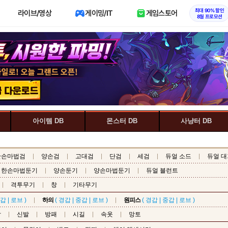
최대 90% 할인
라이브/영상
게이밍/IT
게임스토어
8월 프로모션
아이템 DB
몬스터 DB
사냥터 DB
한손마법검
양손검
고대검
단검
세검
듀얼 소드
듀얼 대
한손마법둔기
양손둔기
양손마법둔기
듀얼 블런트
격투무기
창
기타무기
갑
|
로브
)
하의
(
경갑
|
중갑
|
로브
)
원피스
(
경갑
|
중갑
|
로브
)
갑
신발
방패
시길
속옷
망토