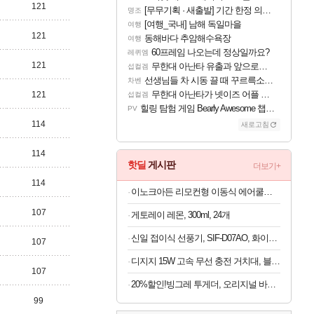
121
[무무기획 · 새출발] 기간 한정 의뢰 이벤트
명조
[여행_국내] 남해 독일마을
여행
121
동해바다 추암해수욕장
여행
60프레임 나오는데 정상일까요?
레퀴엠
121
무한대 아난타 유출과 앞으로의 예상 (루머)
섭컬겜
선생님들 차 시동 끌 때 꾸르륵소리나는데
차벤
무한대 아난타가 넷이즈 어플 달력에 일정 등록
121
섭컬겜
힐링 탐험 게임 Bearly Awesome 챕터 1 트레일러
PV
114
새로고침
114
핫딜
게시판
더보기+
114
이노크아든 리모컨형 이동식 에어쿨러 IA-L11, 1개
107
게토레이 레몬, 300ml, 24개
신일 접이식 선풍기, SIF-D07AO, 화이트, 1개
107
디지지 15W 고속 무선 충전 거치대, 블랙, 1개
107
20%할인!빙그레 투게더, 오리지널 바닐라, 270ml, 8개
99