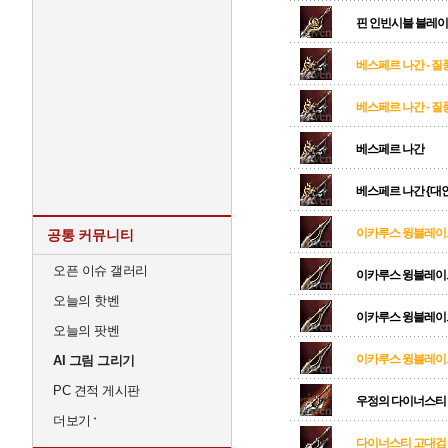
핀 인빈시블 블레이
베스페르 나간 - 질
베스페르 나간 - 질
베스페르 나간
베스페르 나간 {대
이카루스 윙블레이드 
공통 커뮤니티
오픈 이슈 갤러리
이카루스 윙블레이
오늘의 핫벤
이카루스 윙블레이드
오늘의 팟벤
이카루스 윙블레이드
AI 그림 그리기
PC 견적 게시판
우정의 다이너스티
더보기
다이너스티 고대검 