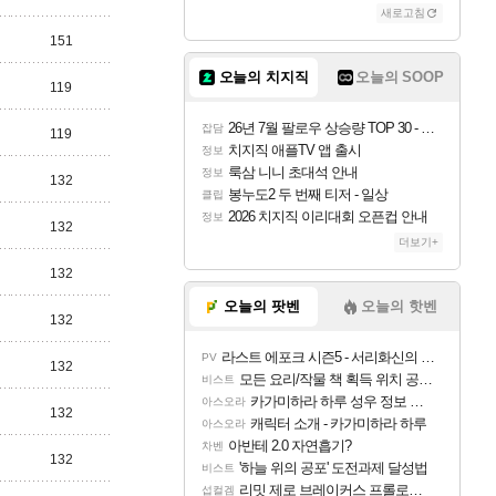
새로고침
151
오늘의 치지직
오늘의 SOOP
119
26년 7월 팔로우 상승량 TOP 30 - 월간 치지직
잡담
119
치지직 애플TV 앱 출시
정보
룩삼 니니 초대석 안내
정보
132
봉누도2 두 번째 티저 - 일상
클립
2026 치지직 이리대회 오픈컵 안내
정보
132
더보기+
132
오늘의 팟벤
오늘의 핫벤
132
라스트 에포크 시즌5 - 서리화신의 분노 티저
PV
132
모든 요리/작물 책 획득 위치 공략 (36개) - 미식가 도전과제
비스트
카가미하라 하루 성우 정보 및 주요 필모
아스오라
132
캐릭터 소개 - 카가미하라 하루
아스오라
아반테 2.0 자연흡기?
차벤
132
'하늘 위의 공포' 도전과제 달성법
비스트
리밋 제로 브레이커스 프롤로그 테스트 후기 영상 업로드
섭컬겜