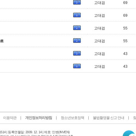
고대검
69
고대검
69
고대검
55
와르
고대검
55
고대검
43
고대검
43
이용약관
개인정보처리방침
청소년보호정책
불법촬영물 신고 안내
찾
인
14 |
등록연월일: 2009. 12. 14 | 제호: 인벤
(INVEN)