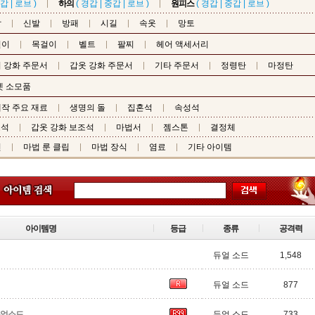
갑
|
로브
)
하의
(
경갑
|
중갑
|
로브
)
원피스
(
경갑
|
중갑
|
로브
)
갑
신발
방패
시길
속옷
망토
걸이
목걸이
벨트
팔찌
헤어 액세서리
 강화 주문서
갑옷 강화 주문서
기타 주문서
정령탄
마정탄
펫 소모품
작 주요 재료
생명의 돌
집혼석
속성석
조석
갑옷 강화 보조석
마법서
젬스톤
결정체
핀
마법 룬 클립
마법 장식
염료
기타 아이템
아이템명
등급
종류
공격력
듀얼 소드
1,548
듀얼 소드
877
듀얼소드
듀얼 소드
733