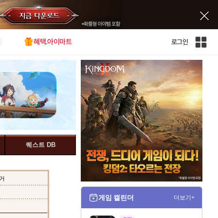
혜택.아이마트
로그인
인
벤
전
체
사
이
트
맵
퀘스트 DB
거
게임 캘린더
더보기+