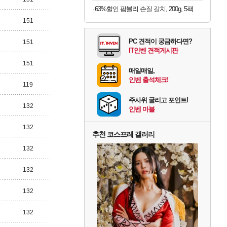
63%할인 팜블리 손질 갈치, 200g, 5팩
151
PC 견적이 궁금하다면?
151
IT인벤 견적게시판
151
매일매일,
인벤 출석체크!
119
주사위 굴리고 포인트!
132
인벤 마블
132
추천 코스프레 갤러리
132
132
132
132