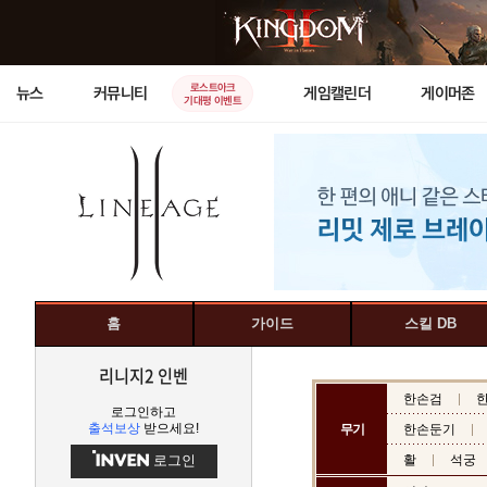
로스트아크
뉴스
커뮤니티
게임캘린더
게이머존
기대평 이벤트
홈
가이드
스킬 DB
리니지2 인벤
한손검
로그인하고
출석보상
받으세요!
무기
한손둔기
로그인
활
석궁