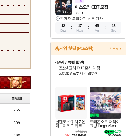
모집
아스오라 CBT 모집
08.19
참가자 모집까지 남은 기간
12
17
45
17
Days
Hours
Min
Sec
게임 핫딜 (PC/스팀)
스토어+
문명 7 특별 할인!
조선&고려 DLC 출시 예정
50%할인&추가 적립까지!
귀무자: 검의 길 예약 판매 중!
10% 할인과
인벤게임즈 8월 특별 할인!
드래곤소드: 어웨이크닝 입점!
비스트 오브 리인카네이션 정식 출시!
커세어 코브 출시 기념 할인!
더 렐릭 퍼스트 가디언 정식 출시
베데스다 40주년 기념 할인 중!
마블 투혼 파이팅 소울즈 예약 판매 중!
캡콤 프렌차이즈 할인 진행 중!
캡콤 일부 상품 상시 할인
스타워즈 은하계 레이서
로블록스 기프트 카드 공식 입점
이니&베니 혜택까지!
인기 퍼블리셔 모음!
스팀으로 만나는 드래곤소드!
게임프릭 신작 IP
해적'섬'을 발전시키자!
설화x하드코어 액션!
베데스다의 명작들을
마블 히어로 총 출동&화려한 격투!
몬헌, 바하 등 인기 IP를
몬헌 와일즈 & 드래곤즈 도그마2
인벤게임즈에서 10% 추가 적립
Robux를 가장 안전하고
최대 90% 할인가를 만나보세요!
네이버혜택과 함께 만나보세요!
네이버 혜택가와 함께 예약하세요!
할인&네이버혜택으로 만나보세요!
네이버페이 혜택과 만나보세요!
40주년 프로모션으로 만나보세요!
네이버 포인트 혜택까지!
할인가에 만나보세요!
일부 에디션 상시 할인!
혜택으로 예약 판매 중
편안하게 충전하세요
마법력
255
닌텐도 스위치 2 본
드래곤소드 어웨이
399
체 + 마리오 카트 월
크닝 DragonSword A
드
wakening
746,000
10%
298