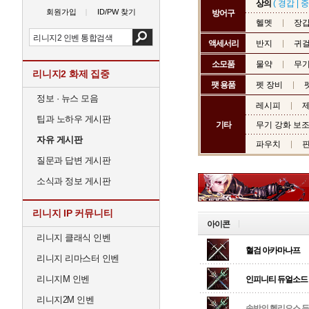
상의
(
경갑
|
중
회원가입
ID/PW 찾기
방어구
헬멧
장
액세서리
반지
귀
소모품
물약
무기
리니지2 화제 집중
팻 용품
펫 장비
정보 · 뉴스 모음
레시피
제
팁과 노하우 게시판
기타
무기 강화 보
자유 게시판
파우치
질문과 답변 게시판
소식과 정보 게시판
리니지 IP 커뮤니티
아이콘
리니지 클래식 인벤
혈검 아카마나프
리니지 리마스터 인벤
리니지M 인벤
인피니티 듀얼소드
리니지2M 인벤
속박의 헬리오스 