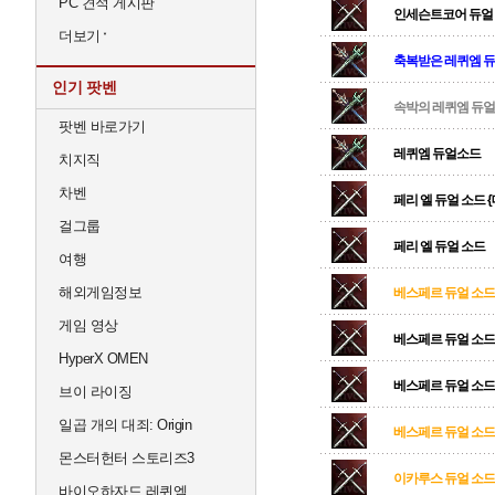
PC 견적 게시판
인세슨트코어 듀얼
더보기
축복받은 레퀴엠 
인기 팟벤
속박의 레퀴엠 듀
팟벤 바로가기
레퀴엠 듀얼소드
치지직
차벤
페리 엘 듀얼 소드 
걸그룹
페리 엘 듀얼 소드
여행
해외게임정보
베스페르 듀얼 소드 
게임 영상
베스페르 듀얼 소드
HyperX OMEN
베스페르 듀얼 소드
브이 라이징
일곱 개의 대죄: Origin
베스페르 듀얼 소드 
몬스터헌터 스토리즈3
이카루스 듀얼 소드 
바이오하자드 레퀴엠