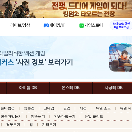
X
최대 90% 할인
라이브/영상
게이밍/IT
게임스토어
8월 프로모션
아이템 DB
몬스터 DB
사냥터 DB
한손마법검
양손검
고대검
단검
세검
듀얼 소드
듀얼 대
한손마법둔기
양손둔기
양손마법둔기
듀얼 블런트
격투무기
창
기타무기