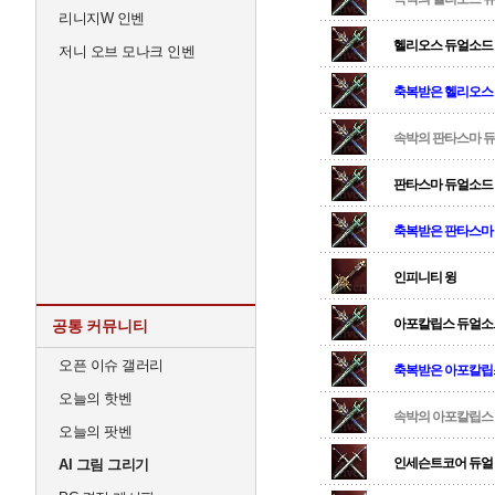
리니지W 인벤
헬리오스 듀얼소드
저니 오브 모나크 인벤
축복받은 헬리오스
속박의 판타스마 
판타스마 듀얼소드
축복받은 판타스마
인피니티 윙
아포칼립스 듀얼소
공통 커뮤니티
오픈 이슈 갤러리
축복받은 아포칼립
오늘의 핫벤
속박의 아포칼립스
오늘의 팟벤
인세슨트코어 듀얼 
AI 그림 그리기