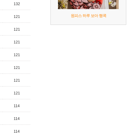
132
원피스 하루 보아 행콕
121
121
121
121
121
121
121
114
114
114