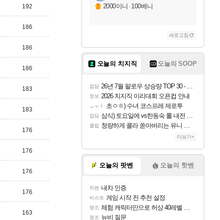
2000이니
·
100베니
192
186
새로고침
186
오늘의 치지직
오늘의 SOOP
186
26년 7월 팔로우 상승량 TOP 30 - 월간 치지직
잡담
183
2026 치지직 이리대회 오픈컵 안내
정보
초ㅇㅎ) 수녀 코스프레 제로투
ㅗㅜㅑ
183
삼식) 토요일에 vs한동숙 롤 내전 예정
잡담
청량하게 콜라 쏟아버리는 유니 ㅋㅋㅋ
클립
176
더보기+
176
오늘의 팟벤
오늘의 핫벤
176
내차 인증
차벤
176
게임 시작 전 추천 설정
비스트
체험 캐릭터만으로 허상 40레벨 하이와티아 5분 컷!｜에이메스·린네·모니에 명함
명조
163
뉴비 질문
명조