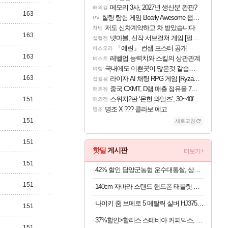
메모리 3사, 2027년 생산분 완판?
해외겜
163
힐링 탐험 게임 Bearly Awesome 챕터 1 트레일러
PV
저도 신차계약하고 차 받았습니다
차벤
163
넷마블, 신작 서브컬쳐 게임 [펄 인 블루] 티저 사이트 오픈
섭컬겜
「에린」 컨셉 포스터 공개
아스오라
163
레벨업 능력치와 스킬의 상관관계
비스트
국내에도 이쁜곳이 많은것 같습니다
여행
163
라이자 AI 채팅 RPG 게임 [RyzaChat: AI] 공개
섭컬겜
중국 CXMT, D램 매출 점유율 7%…글로벌 4위로 부상
해외겜
스위치2판 ‘몬헌 와일즈’, 30~40fps 목표 추정
151
해외겜
명조 X ??? 콜라보 예고
명조
151
새로고침
151
핫딜
게시판
더보기+
151
42% 할인 담양군농협 운수대통쌀, 상등급, 10kg, 1개
151
140cm 자바라 스탠드 핸드폰 태블릿 스마트폰 거치대, 블랙, 1개
나이키 줌 보메로 5 메탈릭 실버 HJ3758-001 남자 운동화
151
37%할인>할리스 스테비아 커피믹스, 9.5g, 100개입, 1개
151