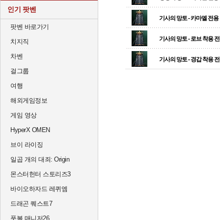
인기 팟벤
기사의 망토 - 카마엘 전용
팟벤 바로가기
기사의 망토 - 로브 착용 
치지직
차벤
기사의 망토 - 경갑 착용 
걸그룹
여행
해외게임정보
게임 영상
HyperX OMEN
브이 라이징
일곱 개의 대죄: Origin
몬스터헌터 스토리즈3
바이오하자드 레퀴엠
드래곤 퀘스트7
풋볼 매니저26