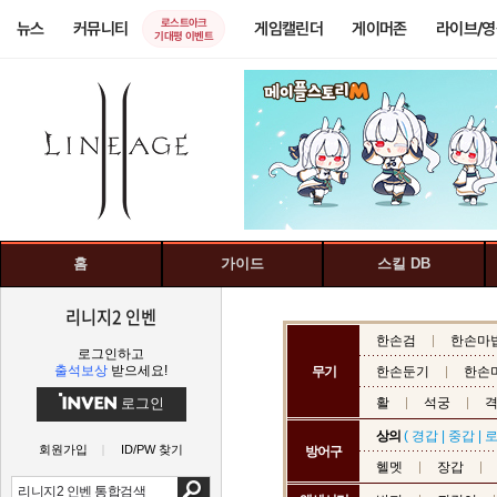
로스트아크
뉴스
커뮤니티
게임캘린더
게이머존
라이브/
기대평 이벤트
홈
가이드
스킬 DB
리니지2 인벤
한손검
한손마
로그인하고
출석보상
받으세요!
무기
한손둔기
한손
로그인
활
석궁
상의
(
경갑
|
중갑
|
회원가입
ID/PW 찾기
방어구
헬멧
장갑