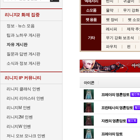
액세서리
반지
귀걸이
소모품
물약
무기 강화
리니지2 화제 집중
팻 용품
펫 장비
펫 소
정보 · 뉴스 모음
레시피
제작 주
팁과 노하우 게시판
기타
무기 강화 보조석
자유 게시판
파우치
핀
질문과 답변 게시판
소식과 정보 게시판
리니지 IP 커뮤니티
아이콘
리니지 클래식 인벤
프레야의 영혼망토
리니지 리마스터 인벤
리니지M 인벤
프린테사의 영혼망토
리니지2M 인벤
자켄의 영혼망토
리니지W 인벤
프레야의 망토
저니 오브 모나크 인벤