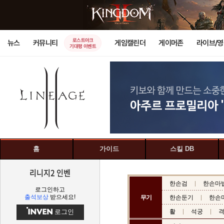
로스트아크
뉴스
커뮤니티
게임캘린더
게이머존
라이브/
기대평 이벤트
홈
가이드
스킬 DB
리니지2 인벤
한손검
한손마
로그인하고
출석보상
받으세요!
무기
한손둔기
한손
로그인
활
석궁