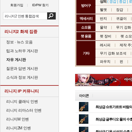
상의
(
경갑
|
중갑
|
회원가입
ID/PW 찾기
방어구
헬멧
장갑
액세서리
반지
귀걸이
소모품
물약
무기 강화
리니지2 화제 집중
팻 용품
펫 장비
펫 소
정보 · 뉴스 모음
레시피
제작 주
팁과 노하우 게시판
기타
무기 강화 보조석
자유 게시판
파우치
핀
질문과 답변 게시판
소식과 정보 게시판
리니지 IP 커뮤니티
아이콘
리니지 클래식 인벤
최상급 슈트가르트 바람의
리니지 리마스터 인벤
리니지M 인벤
최상급 글루디오 물의 수
리니지2M 인벤
최상급 디온 신성의 수호