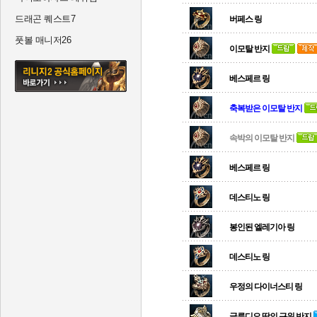
드래곤 퀘스트7
버페스 링
풋볼 매니저26
이모탈 반지
베스페르 링
축복받은 이모탈 반지
속박의 이모탈 반지
베스페르 링
데스티노 링
봉인된 엘레기아 링
데스티노 링
우정의 다이너스티 링
글루디오 땅의 근위 반지