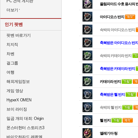
PC 견적 게시판
올림피아드 수호 용사의 
더보기
아이디오스 반지
인기 팟벤
속박의 아이디오스 반지
팟벤 바로가기
축복받은 아이디오스 반
치지직
차벤
속박의 카데이라 반지
걸그룹
축복받은 카데이라 반지
여행
해외게임정보
카데이라 반지
게임 영상
축복받은 헬 반지
HyperX OMEN
속박의 헬 반지
브이 라이징
일곱 개의 대죄: Origin
헬 반지
몬스터헌터 스토리즈3
엘레기아 링
바이오하자드 레퀴엠