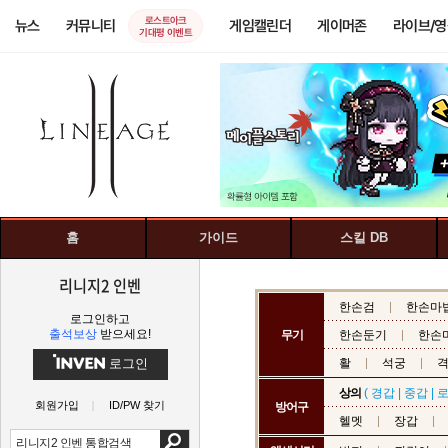
로스트아크
뉴스
커뮤니티
게임캘린더
게이머존
라이브/
기대평 이벤트
홈
가이드
스킬 DB
리니지2 인벤
한손검
한손마
로그인하고
출석보상
받으세요!
무기
한손둔기
한손
로그인
활
석궁
상의
(
경갑
|
중갑
|
회원가입
ID/PW 찾기
방어구
헬멧
장갑