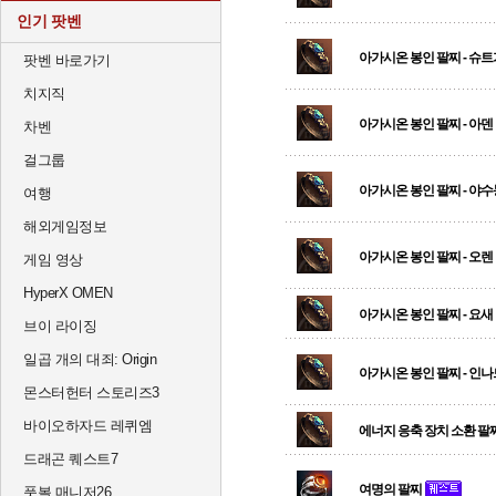
인기 팟벤
아가시온 봉인 팔찌 - 슈
팟벤 바로가기
치지직
아가시온 봉인 팔찌 - 아덴
차벤
걸그룹
아가시온 봉인 팔찌 - 야
여행
해외게임정보
아가시온 봉인 팔찌 - 오렌
게임 영상
HyperX OMEN
아가시온 봉인 팔찌 - 요새
브이 라이징
일곱 개의 대죄: Origin
아가시온 봉인 팔찌 - 인
몬스터헌터 스토리즈3
바이오하자드 레퀴엠
에너지 응축 장치 소환 팔
드래곤 퀘스트7
여명의 팔찌
풋볼 매니저26