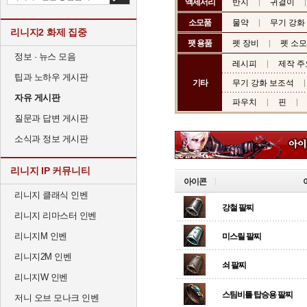
액세서리
반지
귀걸이
소모품
물약
무기 강화
리니지2 화제 집중
팻 용품
펫 장비
펫 소
정보 · 뉴스 모음
레시피
제작 주
팁과 노하우 게시판
기타
무기 강화 보조석
자유 게시판
파우치
핀
질문과 답변 게시판
소식과 정보 게시판
리니지 IP 커뮤니티
아이콘
리니지 클래식 인벤
강철 팔찌
리니지 리마스터 인벤
리니지M 인벤
미스릴 팔찌
리니지2M 인벤
쇠 팔찌
리니지W 인벤
스팀비틀 탑승용 팔찌
저니 오브 모나크 인벤