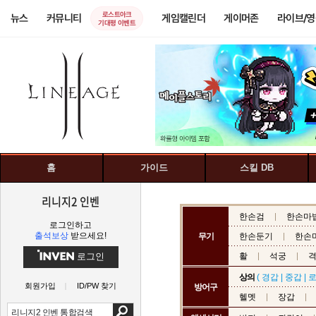
로스트아크
뉴스
커뮤니티
게임캘린더
게이머존
라이브/
기대평 이벤트
홈
가이드
스킬 DB
리니지2 인벤
한손검
한손마
로그인하고
출석보상
받으세요!
무기
한손둔기
한손
로그인
활
석궁
상의
(
경갑
|
중갑
|
회원가입
ID/PW 찾기
방어구
헬멧
장갑