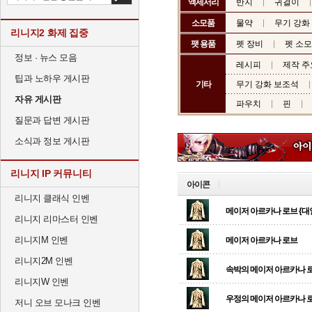
액세서리
반지
귀걸이
소모품
물약
무기 강화
리니지2 화제 집중
팻 용품
펫 장비
펫 소
정보 · 뉴스 모음
레시피
제작 주
팁과 노하우 게시판
기타
무기 강화 보조석
자유 게시판
파우치
핀
질문과 답변 게시판
소식과 정보 게시판
리니지 IP 커뮤니티
아이콘
리니지 클래식 인벤
메이저 아르카나 로브 {대
리니지 리마스터 인벤
리니지M 인벤
메이저 아르카나 로브
리니지2M 인벤
속박의 메이저 아르카나 
리니지W 인벤
우정의 메이저 아르카나 
저니 오브 모나크 인벤