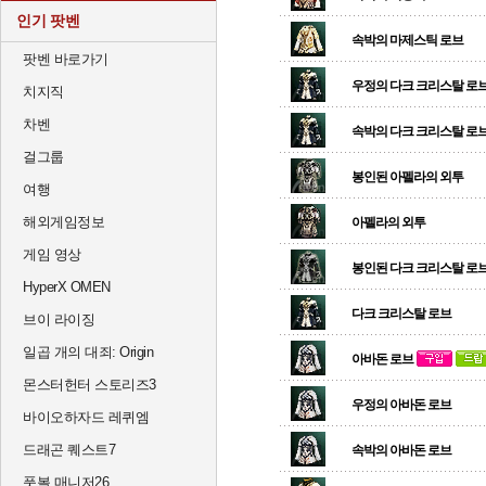
인기 팟벤
속박의 마제스틱 로브
팟벤 바로가기
우정의 다크 크리스탈 로
치지직
차벤
속박의 다크 크리스탈 로
걸그룹
봉인된 아펠라의 외투
여행
해외게임정보
아펠라의 외투
게임 영상
봉인된 다크 크리스탈 로
HyperX OMEN
다크 크리스탈 로브
브이 라이징
일곱 개의 대죄: Origin
아바돈 로브
몬스터헌터 스토리즈3
우정의 아바돈 로브
바이오하자드 레퀴엠
드래곤 퀘스트7
속박의 아바돈 로브
풋볼 매니저26