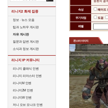
몽환의 결계
속성
레이드
리니지2 화제 집중
무기약점
도검
정보 · 뉴스 모음
레벨
팁과 노하우 게시판
자유 게시판
몬스터 이미지
질문과 답변 게시판
소식과 정보 게시판
리니지 IP 커뮤니티
리니지 클래식 인벤
리니지 리마스터 인벤
리니지M 인벤
리니지2M 인벤
리니지W 인벤
저니 오브 모나크 인벤