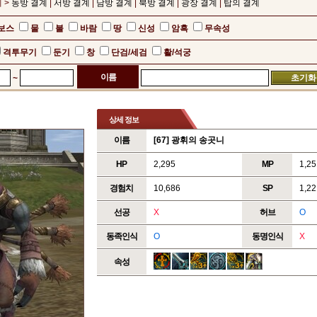
 >
동방 결계
|
서방 결계
|
남방 결계
|
북방 결계
|
광장 결계
|
탑의 결계
 보스
물
불
바람
땅
신성
암흑
무속성
격투무기
둔기
창
단검/세검
활/석궁
이름
~
상세 정보
이름
[67] 광휘의 송곳니
HP
2,295
MP
1,25
경험치
10,686
SP
1,22
선공
X
허브
O
동족인식
O
동명인식
X
속성