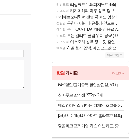
리싱크드 1.06 패치노트 (8/5)
리싱크드
카가미하라 하루 성우 정보 및 주요 필모
아스오라
[페르소나5: 더 팬텀 X] 괴도 영상 l 타카마키 안·댄싱 스타
PV
무한대 아난타 유출과 앞으로의 예상 (루머)
섭컬겜
중국 CXMT, D램 매출 점유율 7%…글로벌 4위로 부상
해외겜
모든 엘리트 골렘 위치 공략 (30개) - 방랑 결투가
비스트
아스오라 성우 정보 및 출연작 모음
아스오라
AI발 원가 압박, 메인보드값 오르나
해외겜
새로고침
핫딜
게시판
더보기+
64%할인!고기중독 한입삼겹살, 500g, 4개
샹따무르 딸기잼 275g x 2개
배스킨라빈스 엄마는 외계인 초코볼 6개입 x 2봉지 (1봉지당 4,950원)
[39,800 -> 19,900] 스마트 훌라후프 900g
달콤파크 프리미엄 하스 아보카도, 중과, 183g, 10개