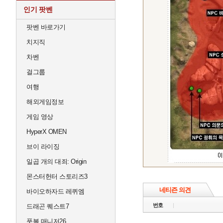
인기 팟벤
팟벤 바로가기
치지직
차벤
걸그룹
여행
해외게임정보
게임 영상
HyperX OMEN
브이 라이징
일곱 개의 대죄: Origin
몬스터헌터 스토리즈3
네티즌 의견
바이오하자드 레퀴엠
번호
드래곤 퀘스트7
풋볼 매니저26