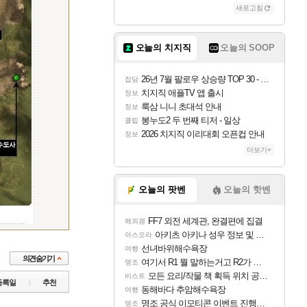
새로고침
오늘의 치지직
오늘의 SOOP
26년 7월 팔로우 상승량 TOP 30 - 월간 치지직
잡담
치지직 애플TV 앱 출시
정보
룩삼 니니 초대석 안내
정보
봉누도2 두 번째 티저 - 일상
클립
2026 치지직 이리대회 오픈컵 안내
정보
더보기+
오늘의 팟벤
오늘의 핫벤
FF7 외전 세계관, 완결편에 집결
해외겜
아키츠 아키나 성우 정보 및 주요 필모
아스오라
선녀바위해수욕장
여행
여기서 R1 뭘 말하는거고 R2가 뭘말하는걸까요?
명조
모든 요리/작물 책 획득 위치 공략 (36개) - 미식가 도전과제
비스트
등록일
추천
동해바다 추암해수욕장
여행
명조 공식 이모티콘 이벤트 진행해봤습니다! 참여부터 추첨까지????
명조