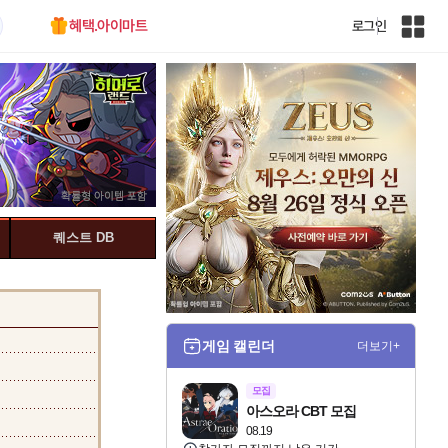
혜택.아이마트
로그인
인
벤
전
체
사
이
트
맵
퀘스트 DB
게임 캘린더
더보기+
모집
아스오라 CBT 모집
08.19