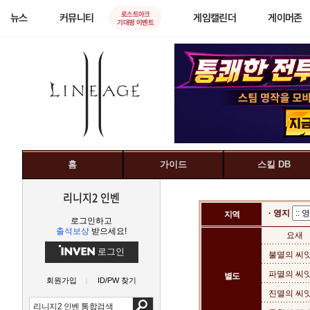
로스트아크
뉴스
커뮤니티
게임캘린더
게이머존
기대평 이벤트
홈
가이드
스킬 DB
리니지2 인벤
· 영지
지역
로그인하고
출석보상
받으세요!
요새
로그인
불멸의 씨앗
파멸의 씨앗
별도
회원가입
ID/PW 찾기
진멸의 씨앗