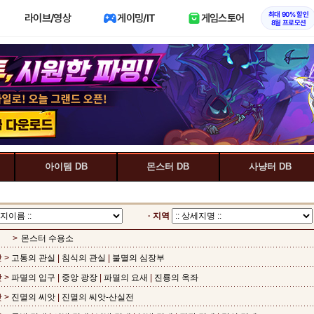
최대 90% 할인
라이브/영상
게이밍/IT
게임스토어
8월 프로모션
아이템 DB
몬스터 DB
사냥터 DB
· 지역
>
몬스터 수용소
 >
고통의 관실
|
침식의 관실
|
불멸의 심장부
 >
파멸의 입구
|
중앙 광장
|
파멸의 요새
|
진룡의 옥좌
 >
진멸의 씨앗
|
진멸의 씨앗-산실전