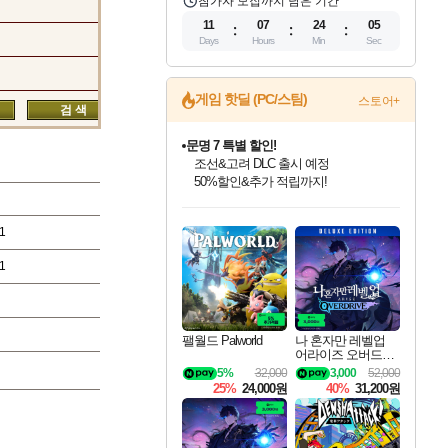
참가자 모집까지 남은 기간
11
07
24
04
Days
Hours
Min
Sec
게임 핫딜 (PC/스팀)
스토어+
문명 7 특별 할인!
조선&고려 DLC 출시 예정
50%할인&추가 적립까지!
인벤게임즈 8월 특별 할인!
드래곤소드: 어웨이크닝 입점!
마블 투혼 파이팅 소울즈 정식출시!
귀무자: 검의 길 예약 판매 중!
비스트 오브 리인카네이션 정식 출시!
커세어 코브 출시 기념 할인!
더 렐릭 퍼스트 가디언 정식 출시
베데스다 40주년 기념 할인 중!
캡콤 프렌차이즈 할인 진행 중!
캡콤 일부 상품 상시 할인
스타워즈 은하계 레이서
로블록스 기프트 카드 공식 입점
인기 퍼블리셔 모음!
스팀으로 만나는 드래곤소드!
마블 히어로 총 출동&화려한 격투!
10% 할인과
게임프릭 신작 IP
해적'섬'을 발전시키자!
설화x하드코어 액션!
베데스다의 명작들을
몬헌, 바하 등 인기 IP를
몬헌 와일즈 & 드래곤즈 도그마2
인벤게임즈에서 10% 추가 적립
Robux를 가장 안전하고
1
최대 90% 할인가를 만나보세요!
네이버혜택과 함께 만나보세요!
네이버 포인트 혜택까지!
이니&베니 혜택까지!
네이버 혜택가와 함께 예약하세요!
할인&네이버혜택으로 만나보세요!
네이버페이 혜택과 만나보세요!
40주년 프로모션으로 만나보세요!
할인가에 만나보세요!
일부 에디션 상시 할인!
혜택으로 예약 판매 중
편안하게 충전하세요
1
팰월드 Palworld
나 혼자만 레벨업
어라이즈 오버드라
이브 디럭스 에디션
5%
32,000
3,000
52,000
Solo Leveling Arise
25%
24,000원
40%
31,200원
Overdrive Deluxe Edi
tion