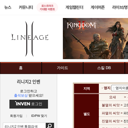
로스트아크
뉴스
커뮤니티
게임캘린더
게이머존
라이브/
기대평 이벤트
홈
가이드
스킬 DB
리니지2 인벤
· 영지
지역
로그인하고
출석보상
받으세요!
요새
>
로그인
불멸의 씨앗 >
고
파멸의 씨앗 >
파
별도
회원가입
ID/PW 찾기
진멸의 씨앗 >
진