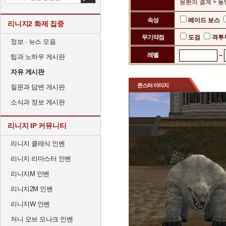
몽환의 결계 >
동
속성
레이드 보스
리니지2 화제 집중
무기약점
도검
격투
정보 · 뉴스 모음
레벨
~
팁과 노하우 게시판
자유 게시판
몬스터 이미지
질문과 답변 게시판
소식과 정보 게시판
리니지 IP 커뮤니티
리니지 클래식 인벤
리니지 리마스터 인벤
리니지M 인벤
리니지2M 인벤
리니지W 인벤
저니 오브 모나크 인벤