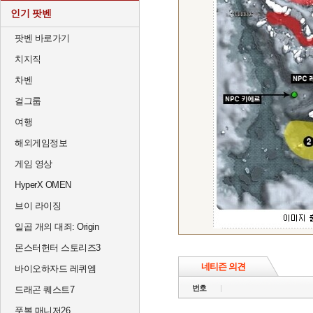
인기 팟벤
팟벤 바로가기
치지직
차벤
걸그룹
여행
해외게임정보
게임 영상
HyperX OMEN
브이 라이징
일곱 개의 대죄: Origin
몬스터헌터 스토리즈3
네티즌 의견
바이오하자드 레퀴엠
번호
드래곤 퀘스트7
풋볼 매니저26