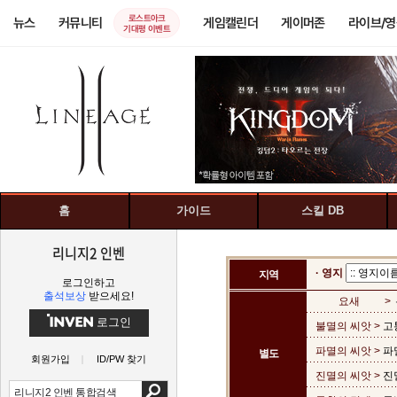
로스트아크
뉴스
커뮤니티
게임캘린더
게이머존
라이브/
기대평 이벤트
홈
가이드
스킬 DB
리니지2 인벤
· 영지
지역
로그인하고
출석보상
받으세요!
요새
>
로그인
불멸의 씨앗 >
고
파멸의 씨앗 >
파
별도
회원가입
ID/PW 찾기
진멸의 씨앗 >
진