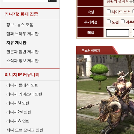
몽환의 결계 >
동
속성
레이드 보스
리니지2 화제 집중
무기약점
도검
격투
정보 · 뉴스 모음
레벨
~
팁과 노하우 게시판
자유 게시판
몬스터 이미지
질문과 답변 게시판
소식과 정보 게시판
리니지 IP 커뮤니티
리니지 클래식 인벤
리니지 리마스터 인벤
리니지M 인벤
리니지2M 인벤
리니지W 인벤
저니 오브 모나크 인벤