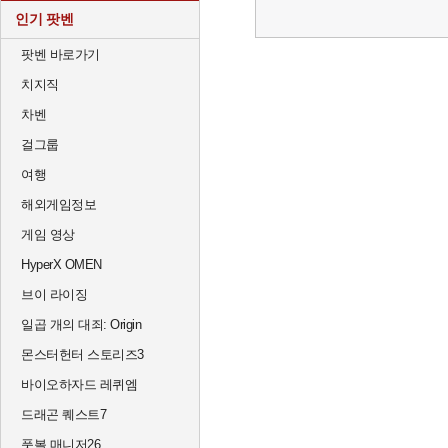
인기 팟벤
팟벤 바로가기
치지직
차벤
걸그룹
여행
해외게임정보
게임 영상
HyperX OMEN
브이 라이징
일곱 개의 대죄: Origin
몬스터헌터 스토리즈3
바이오하자드 레퀴엠
드래곤 퀘스트7
풋볼 매니저26