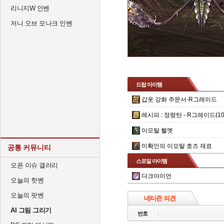
리니지W 인벤
저니 오브 모나크 인벤
드랍 아이템
갑옷 강화 주문서-R그레이드
레시피 : 정령탄 - R그레이드(10
이모탈 헬멧
미확인의 이모탈 호즈 재료
공통 커뮤니티
스포일 아이템
오픈 이슈 갤러리
다크아이언
오늘의 핫벤
오늘의 팟벤
네티즌 의견
AI 그림 그리기
번호