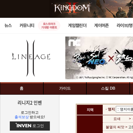
로스트아크
뉴스
커뮤니티
게임캘린더
게이머존
라이브/
기대평 이벤트
홈
가이드
스킬 DB
리니지2 인벤
· 영지
지역
로그인하고
출석보상
받으세요!
요새
>
로그인
불멸의 씨앗 >
고