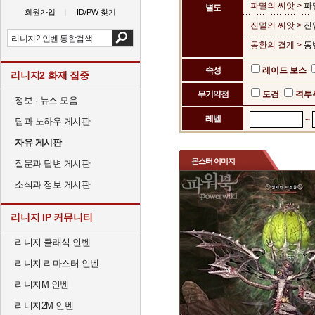
파멸의 씨앗 >
파
별도
회원가입
ID/PW 찾기
진멸의 씨앗 >
진
몽환의 결계 >
동
속성
레이드 보스
리니지2 화제 집중
무기약점
도검
격투
정보 · 뉴스 모음
레벨
~
팁과 노하우 게시판
자유 게시판
몬스터 이미지
질문과 답변 게시판
소식과 정보 게시판
리니지 IP 커뮤니티
리니지 클래식 인벤
리니지 리마스터 인벤
리니지M 인벤
리니지2M 인벤