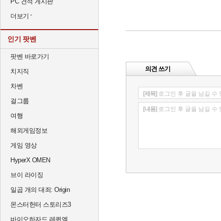
PC 견적 게시판
더보기
인기 팟벤
팟벤 바로가기
의견 쓰기
치지직
차벤
[제목]
로그인 후 글을 남길 수
걸그룹
[내용]
로그인 후 글을 남길 수
여행
해외게임정보
게임 영상
HyperX OMEN
브이 라이징
일곱 개의 대죄: Origin
몬스터헌터 스토리즈3
바이오하자드 레퀴엠