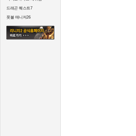
드래곤 퀘스트7
풋볼 매니저26