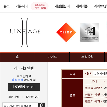
로스트아크
뉴스
커뮤니티
게임캘린더
게이머존
라이브/
기대평 이벤트
홈
가이드
스킬 DB
리니지2 인벤
· 영지
지역
로그인하고
출석보상
받으세요!
요새
>
로그인
불멸의 씨앗 >
고
파멸의 씨앗 >
파
별도
회원가입
ID/PW 찾기
진멸의 씨앗 >
진