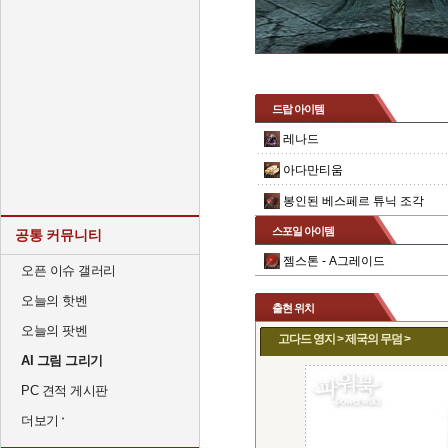
드랍 아이템
레나드
아다만티움
봉인된 베스페르 튜닉 조각
스포일 아이템
공통 커뮤니티
젬스톤 - A그레이드
오픈 이슈 갤러리
오늘의 핫벤
출현 위치
오늘의 팟벤
고다드 영지 > 제국의 무덤 >
AI 그림 그리기
PC 견적 게시판
더보기