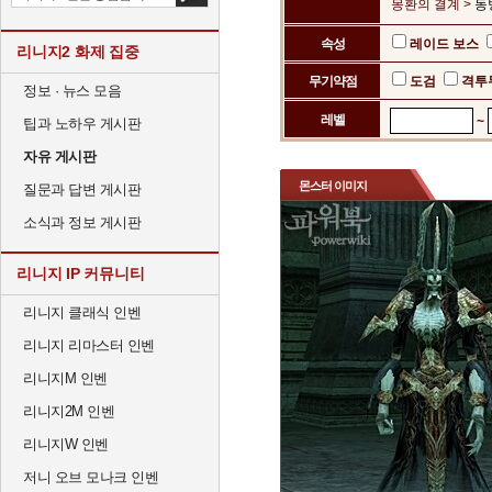
몽환의 결계 >
동
속성
레이드 보스
리니지2 화제 집중
무기약점
도검
격투
정보 · 뉴스 모음
레벨
~
팁과 노하우 게시판
자유 게시판
몬스터 이미지
질문과 답변 게시판
소식과 정보 게시판
리니지 IP 커뮤니티
리니지 클래식 인벤
리니지 리마스터 인벤
리니지M 인벤
리니지2M 인벤
리니지W 인벤
저니 오브 모나크 인벤