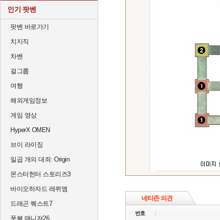
인기 팟벤
팟벤 바로가기
치지직
차벤
걸그룹
여행
해외게임정보
게임 영상
HyperX OMEN
브이 라이징
일곱 개의 대죄: Origin
몬스터헌터 스토리즈3
바이오하자드 레퀴엠
네티즌 의견
드래곤 퀘스트7
번호
풋볼 매니저26