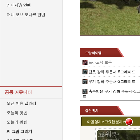
리니지W 인벤
저니 오브 모나크 인벤
드랍 아이템
드라코닉 보우
갑옷 강화 주문서-S그레이드
무기 강화 주문서-S그레이드
축복받은 무기 강화 주문서-S
공통 커뮤니티
드
오픈 이슈 갤러리
출현 위치
오늘의 핫벤
오늘의 팟벤
아덴 영지 > 고요한 분지 >
AI 그림 그리기