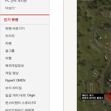
PC 견적 게시판
더보기
인기 팟벤
팟벤 바로가기
치지직
차벤
걸그룹
여행
해외게임정보
게임 영상
HyperX OMEN
브이 라이징
일곱 개의 대죄: Origin
몬스터헌터 스토리즈3
바이오하자드 레퀴엠