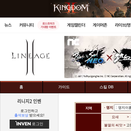
로스트아크
뉴스
커뮤니티
게임캘린더
게이머존
라이브/
기대평 이벤트
홈
가이드
스킬 DB
리니지2 인벤
· 영지
지역
로그인하고
출석보상
받으세요!
요새
>
로그인
불멸의 씨앗 >
고