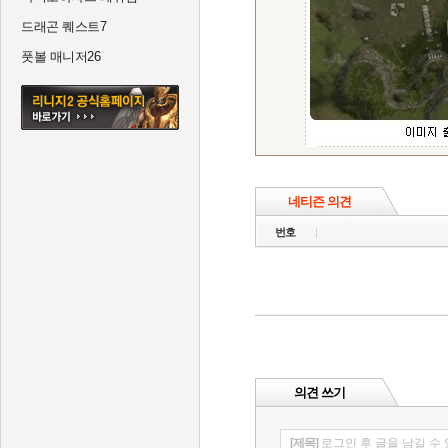
드래곤 퀘스트7
풋볼 매니저26
네티즌 의견
번호
의견 쓰기
[제목]
로그인 후 글을 남길 수