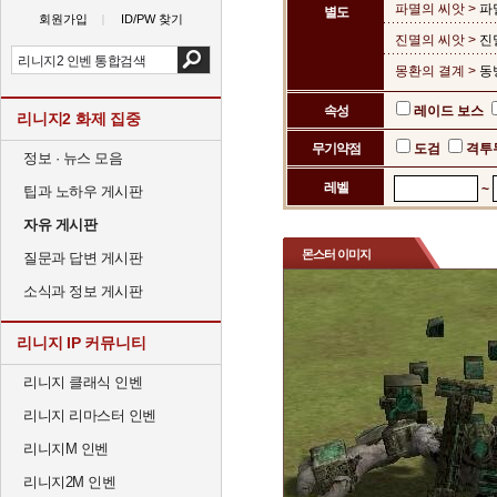
파멸의 씨앗 >
파
별도
회원가입
ID/PW 찾기
진멸의 씨앗 >
진
몽환의 결계 >
동
속성
레이드 보스
리니지2 화제 집중
무기약점
도검
격투
정보 · 뉴스 모음
레벨
~
팁과 노하우 게시판
자유 게시판
몬스터 이미지
질문과 답변 게시판
소식과 정보 게시판
리니지 IP 커뮤니티
리니지 클래식 인벤
리니지 리마스터 인벤
리니지M 인벤
리니지2M 인벤