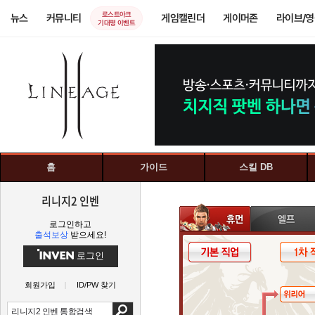
로스트아크
뉴스
커뮤니티
게임캘린더
게이머존
라이브/
기대평 이벤트
홈
가이드
스킬 DB
리니지2 인벤
로그인하고
출석보상
받으세요!
로그인
회원가입
ID/PW 찾기