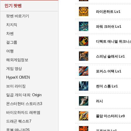
인기 팟벤
라이온하트 Lv1
팟벤 바로가기
치지직
파워 크러쉬 Lv1
차벤
디텍트 애니멀 위크니
걸그룹
여행
스피닝 슬래셔 Lv1
해외게임정보
게임 영상
포커스 어택 Lv1
HyperX OMEN
브이 라이징
썬더 스톰 Lv1
일곱 개의 대죄: Origin
러시
몬스터헌터 스토리즈3
바이오하자드 레퀴엠
폴암 마스터리 Lv9
드래곤 퀘스트7
풋볼 매니저26