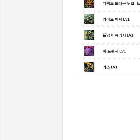
디텍트 드래곤 위크니
와이드 어택 Lv1
폴암 어큐러시 Lv1
워 프렌지 Lv1
라스 Lv1