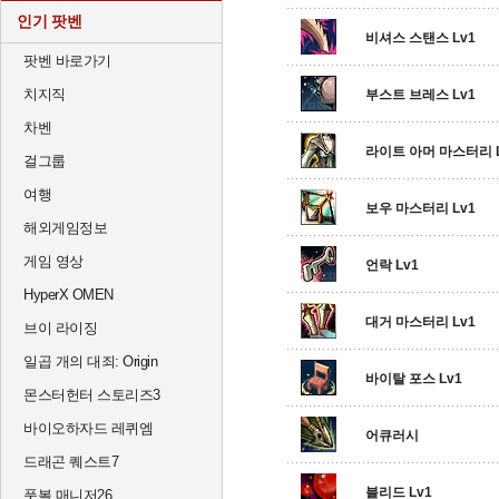
인기 팟벤
비셔스 스탠스 Lv1
팟벤 바로가기
치지직
부스트 브레스 Lv1
차벤
라이트 아머 마스터리 L
걸그룹
여행
보우 마스터리 Lv1
해외게임정보
게임 영상
언락 Lv1
HyperX OMEN
대거 마스터리 Lv1
브이 라이징
일곱 개의 대죄: Origin
바이탈 포스 Lv1
몬스터헌터 스토리즈3
바이오하자드 레퀴엠
어큐러시
드래곤 퀘스트7
블리드 Lv1
풋볼 매니저26