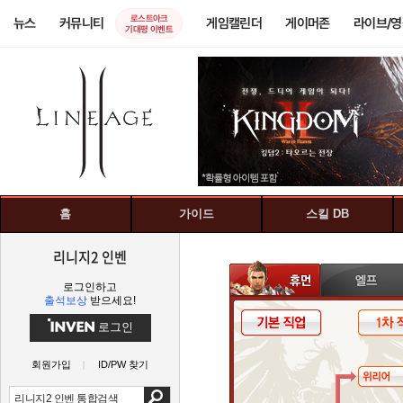
로스트아크
뉴스
커뮤니티
게임캘린더
게이머존
라이브/
기대평 이벤트
홈
가이드
스킬 DB
리니지2 인벤
로그인하고
출석보상
받으세요!
로그인
회원가입
ID/PW 찾기