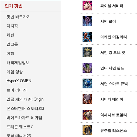
인기 팟벤
파이널 서비터
팟벤 바로가기
서먼 로어
치지직
차벤
아케인 어질리티
걸그룹
서먼 킹 오브 캣
여행
해외게임정보
안티 서먼 필드
게임 영상
HyperX OMEN
서먼 스마트 큐빅
브이 라이징
일곱 개의 대죄: Origin
서비터 배리어
몬스터헌터 스토리즈3
익세시브 로열티
바이오하자드 레퀴엠
드래곤 퀘스트7
뮤추얼 리스폰스
풋볼 매니저26