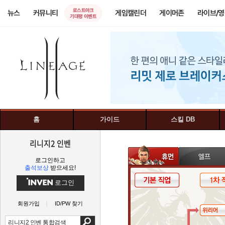
로스트아크
뉴스
커뮤니티
게임캘린더
게이머존
라이브/
기대평 이벤트
홈
가이드
스킬 DB
리니지2 인벤
로그인하고
출석보상
받으세요!
로그인
회원가입
ID/PW 찾기