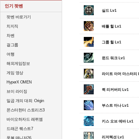
인기 팟벤
실드 Lv1
팟벤 바로가기
치지직
배틀 힐 Lv1
차벤
그룹 힐 Lv1
걸그룹
여행
윈드 워크 Lv1
해외게임정보
게임 영상
라이트 아머 마스터리 L
HyperX OMEN
퀵 리커버리 Lv1
브이 라이징
일곱 개의 대죄: Origin
부스트 마나 Lv1
몬스터헌터 스토리즈3
바이오하자드 레퀴엠
키스 오브 에바 Lv1
드래곤 퀘스트7
리저렉션 Lv1
풋볼 매니저26