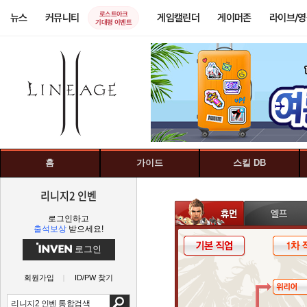
로스트아크
뉴스
커뮤니티
게임캘린더
게이머존
라이브/
기대평 이벤트
홈
가이드
스킬 DB
리니지2 인벤
로그인하고
출석보상
받으세요!
로그인
회원가입
ID/PW 찾기