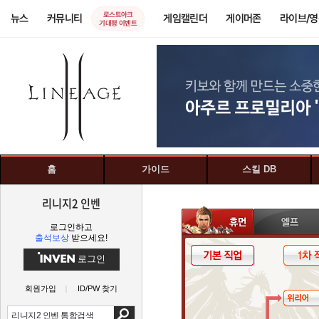
로스트아크
뉴스
커뮤니티
게임캘린더
게이머존
라이브/
기대평 이벤트
홈
가이드
스킬 DB
리니지2 인벤
로그인하고
출석보상
받으세요!
로그인
회원가입
ID/PW 찾기