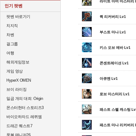
라이트 아머 마스터리 L
인기 팟벤
팟벤 바로가기
퀵 리커버리 Lv1
치지직
부스트 마나 Lv1
차벤
걸그룹
키스 오브 에바 Lv1
여행
해외게임정보
콘센트레이션 Lv1
게임 영상
아큐멘 Lv1
HyperX OMEN
브이 라이징
로브 마스터리 Lv1
일곱 개의 대죄: Origin
몬스터헌터 스토리즈3
패스트 스펠 캐스팅 Lv
바이오하자드 레퀴엠
패스트 마나 리커버리 L
드래곤 퀘스트7
풋볼 매니저26